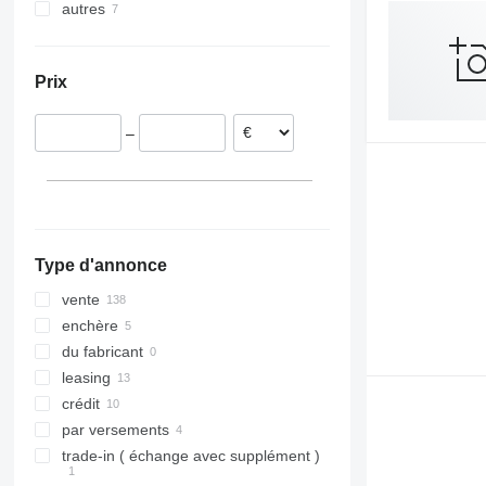
SKO 24/L
autres
Allemagne
Pologne
Ukraine
République tchèque
Prix
Lituanie
Pays-Bas
–
Espagne
France
Belgique
tout afficher
Type d'annonce
vente
enchère
du fabricant
leasing
crédit
par versements
trade-in ( échange avec supplément )