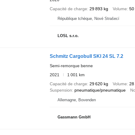
Capacité de charge
29 893 kg
Volume
50
République tchèque, Nové Strašecí
LOSL s.r.o.
Schmitz Cargobull SKI 24 SL 7.2
Semi-remorque benne
2021
1 001 km
Capacité de charge
29 620 kg
Volume
28
Suspension
pneumatique/pneumatique
No
Allemagne, Bovenden
Gassmann GmbH