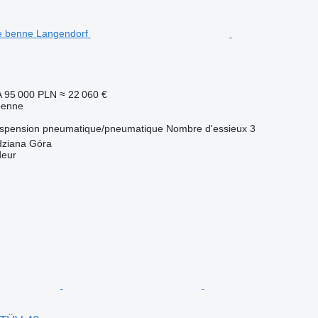
A
95 000 PLN
≈ 22 060 €
benne
spension
pneumatique/pneumatique
Nombre d'essieux
3
dziana Góra
deur