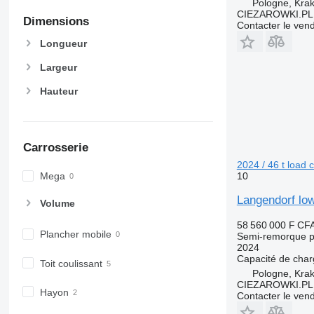
Pologne, Kra
CIEZAROWKI.PL
Dimensions
Contacter le ven
Longueur
Largeur
Hauteur
Carrosserie
2024 / 46 t load c
10
Mega
Langendorf low-
Volume
58 560 000 F CF
Plancher mobile
Semi-remorque p
2024
Capacité de cha
Toit coulissant
Pologne, Kra
CIEZAROWKI.PL
Hayon
Contacter le ven