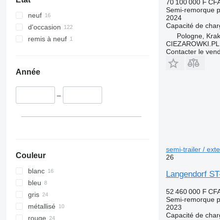
70 100 000 F CF
Semi-remorque p
neuf
2024
Capacité de cha
d'occasion
Pologne, Kra
remis à neuf
CIEZAROWKI.PL
Contacter le ven
Année
–
semi-trailer / ext
Couleur
26
blanc
Langendorf ST-
bleu
52 460 000 F CF
gris
Semi-remorque p
métallisé
2023
Capacité de cha
rouge