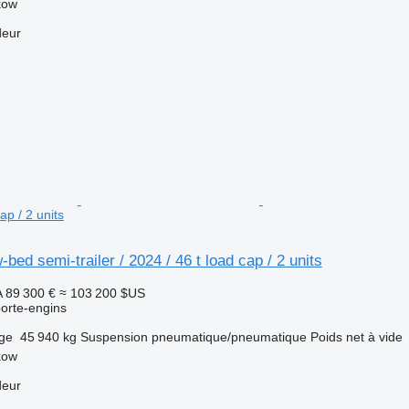
kow
deur
ap / 2 units
bed semi-trailer / 2024 / 46 t load cap / 2 units
A
89 300 €
≈ 103 200 $US
orte-engins
rge
45 940 kg
Suspension
pneumatique/pneumatique
Poids net à vide
kow
deur