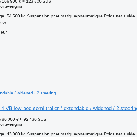
A
106 900 €
≈ 123 500 $US
orte-engins
rge
54 500 kg
Suspension
pneumatique/pneumatique
Poids net à vide
kow
deur
endable / widened / 2 steering
4 VB low-bed semi-trailer / extendable / widened / 2 steerin
A
80 000 €
≈ 92 430 $US
orte-engins
rge
43 900 kg
Suspension
pneumatique/pneumatique
Poids net à vide