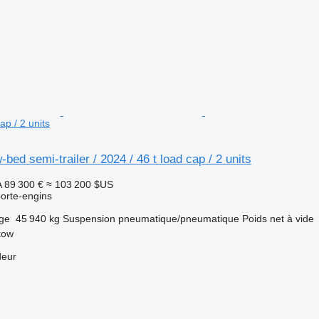
ap / 2 units
bed semi-trailer / 2024 / 46 t load cap / 2 units
A
89 300 €
≈ 103 200 $US
orte-engins
rge
45 940 kg
Suspension
pneumatique/pneumatique
Poids net à vide
kow
deur