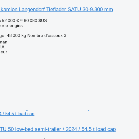
 kamion Langendorf Tieflader SATU 30-9.300 mm
A
52 000 €
≈ 60 080 $US
orte-engins
rge
48 000 kg
Nombre d'essieux
3
rman
IA
deur
4 / 54.5 t load cap
U 50 low-bed semi-trailer / 2024 / 54.5 t load cap