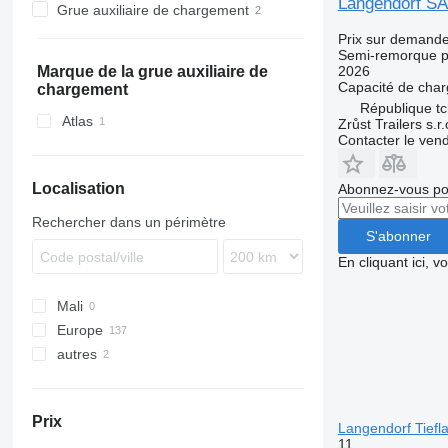
Langendorf S
Grue auxiliaire de chargement
SZ
ZVKA
TXC
SCF
SPA
SZ
47
SKA
Prix sur demand
TKS
TXD
SCS
VHLO
SKS
SKA 24
Semi-remorque p
SGF
SKS HS
2026
Marque de la grue auxiliaire de
Capacité de cha
chargement
SKI
SKS HS 18
République t
SKO
SKS HS 24
Atlas
Zrůst Trailers s.r.
Contacter le ven
SPR
SW
Localisation
Abonnez-vous pou
Rechercher dans un périmètre
S'abonner
En cliquant ici, 
Mali
Europe
autres
Allemagne
Pologne
Ukraine
Pays-Bas
Prix
Hongrie
Langendorf Tief
11