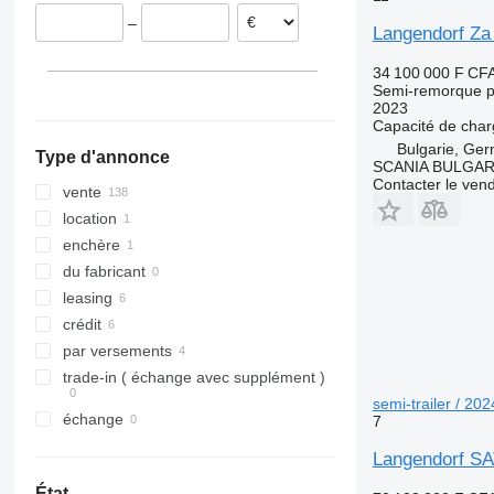
Roumanie
–
République tchèque
Langendorf Za
Lituanie
34 100 000 F CF
Danemark
Semi-remorque p
2023
tout afficher
Capacité de cha
Bulgarie, Ge
Type d'annonce
SCANIA BULGAR
Contacter le ven
vente
location
enchère
du fabricant
leasing
crédit
par versements
trade-in ( échange avec supplément )
semi-trailer / 202
échange
7
Langendorf SAT
État