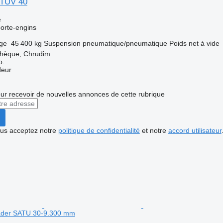
ATÜV 40
e
orte-engins
rge
45 400 kg
Suspension
pneumatique/pneumatique
Poids net à vide
chèque, Chrudim
o.
deur
r recevoir de nouvelles annonces de cette rubrique
vous acceptez notre
politique de confidentialité
et notre
accord utilisateur
lader SATU 30-9.300 mm