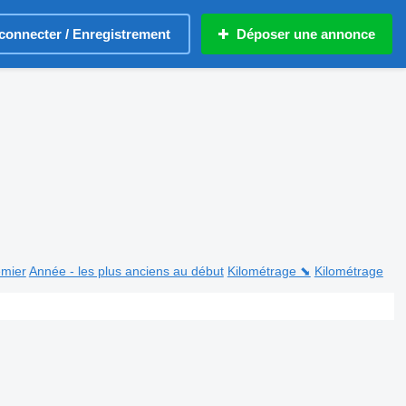
connecter / Enregistrement
Déposer une annonce
emier
Année - les plus anciens au début
Kilométrage ⬊
Kilométrage