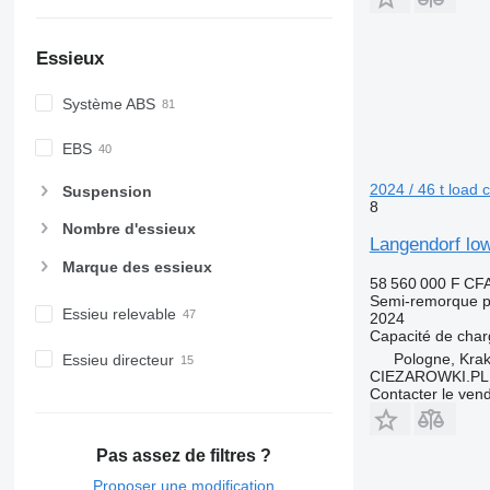
Essieux
Système ABS
EBS
2024 / 46 t load c
Suspension
8
Nombre d'essieux
Langendorf low-
Marque des essieux
58 560 000 F CF
Semi-remorque p
Essieu relevable
2024
Capacité de cha
Pologne, Kra
Essieu directeur
CIEZAROWKI.PL
Contacter le ven
Pas assez de filtres ?
Proposer une modification