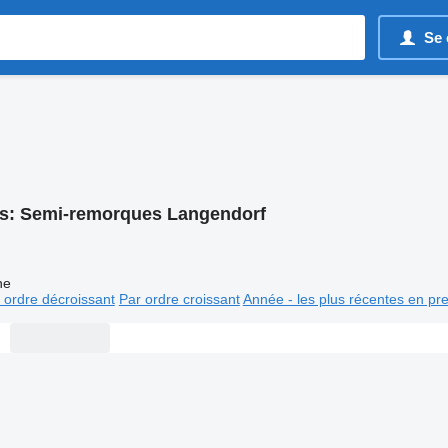
Se 
s:
Semi-remorques Langendorf
ne
 ordre décroissant
Par ordre croissant
Année - les plus récentes en pr