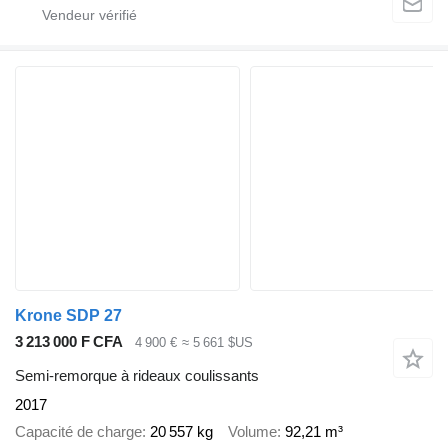
Krone SDP 27
3 213 000 F CFA
4 900 €
≈ 5 661 $US
Semi-remorque à rideaux coulissants
2017
Capacité de charge
20 557 kg
Volume
92,21 m³