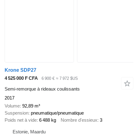
Krone SDP27
4 525 000 F CFA
6 900 €
≈ 7 972 $US
Semi-remorque à rideaux coulissants
2017
Volume
92,89 m³
Suspension
pneumatique/pneumatique
Poids net à vide
6 488 kg
Nombre d'essieux
3
Estonie, Maardu