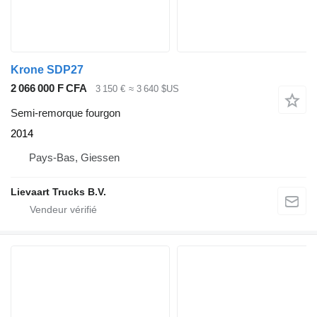
Krone SDP27
2 066 000 F CFA
3 150 €
≈ 3 640 $US
Semi-remorque fourgon
2014
Pays-Bas, Giessen
Lievaart Trucks B.V.