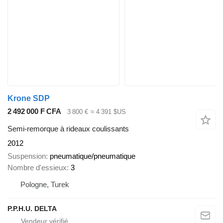
Krone SDP
2 492 000 F CFA
3 800 €
≈ 4 391 $US
Semi-remorque à rideaux coulissants
2012
Suspension
pneumatique/pneumatique
Nombre d'essieux
3
Pologne, Turek
P.P.H.U. DELTA