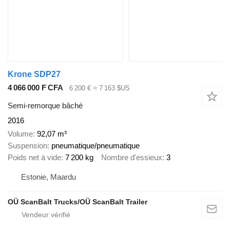
Krone SDP27
4 066 000 F CFA
6 200 €
≈ 7 163 $US
Semi-remorque bâché
2016
Volume
92,07 m³
Suspension
pneumatique/pneumatique
Poids net à vide
7 200 kg
Nombre d'essieux
3
Estonie, Maardu
OÜ ScanBalt Trucks/OÜ ScanBalt Trailer