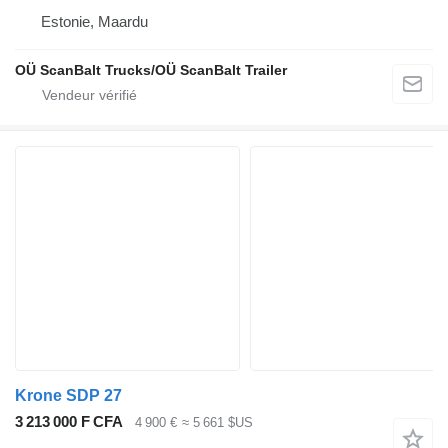
Estonie, Maardu
OÜ ScanBalt Trucks/OÜ ScanBalt Trailer
Krone SDP 27
3 213 000 F CFA
4 900 €
≈ 5 661 $US