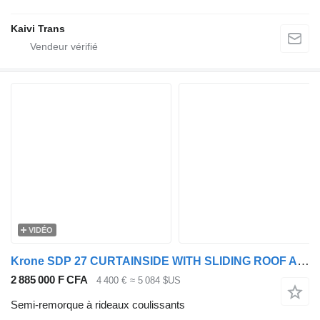
Kaivi Trans
VIDÉO
Krone SDP 27 CURTAINSIDE WITH SLIDING ROOF APK/TUV 08-2027 (SAF AXLES
2 885 000 F CFA
4 400 €
≈ 5 084 $US
Semi-remorque à rideaux coulissants