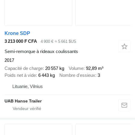
Krone SDP
3 213 000 F CFA
4 900 €
≈ 5 661 $US
Semi-remorque à rideaux coulissants
2017
Capacité de charge
20 557 kg
Volume
92,89 m³
Poids net à vide
6 443 kg
Nombre d'essieux
3
Lituanie, Vilnius
UAB Hanse Trailer