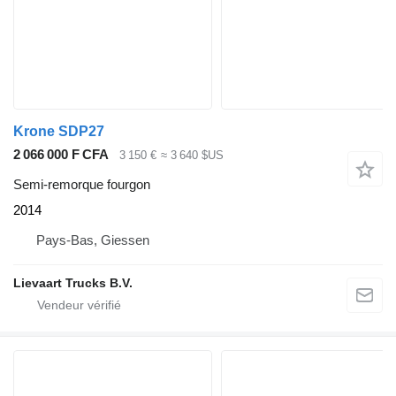
Krone SDP27
2 066 000 F CFA
3 150 €
≈ 3 640 $US
Semi-remorque fourgon
2014
Pays-Bas, Giessen
Lievaart Trucks B.V.