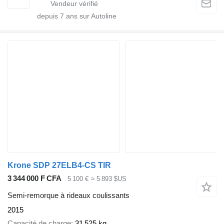
depuis
7
ans sur Autoline
Krone SDP 27ELB4-CS TIR
3 344 000 F CFA
5 100 €
≈ 5 893 $US
Semi-remorque à rideaux coulissants
2015
Capacité de charge
31 525 kg