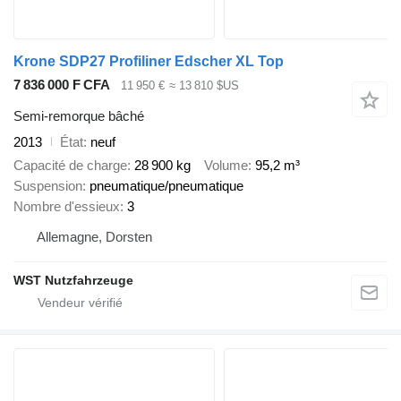
Krone SDP27 Profiliner Edscher XL Top
7 836 000 F CFA
11 950 €
≈ 13 810 $US
Semi-remorque bâché
2013
État
neuf
Capacité de charge
28 900 kg
Volume
95,2 m³
Suspension
pneumatique/pneumatique
Nombre d'essieux
3
Allemagne, Dorsten
WST Nutzfahrzeuge