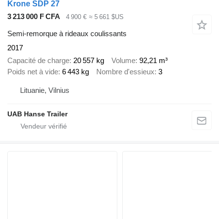
Krone SDP 27
3 213 000 F CFA
4 900 €
≈ 5 661 $US
Semi-remorque à rideaux coulissants
2017
Capacité de charge
20 557 kg
Volume
92,21 m³
Poids net à vide
6 443 kg
Nombre d'essieux
3
Lituanie, Vilnius
UAB Hanse Trailer