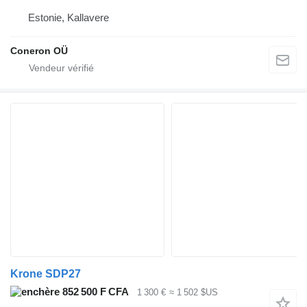
Estonie, Kallavere
Coneron OÜ
Krone SDP27
852 500 F CFA
1 300 €
≈ 1 502 $US