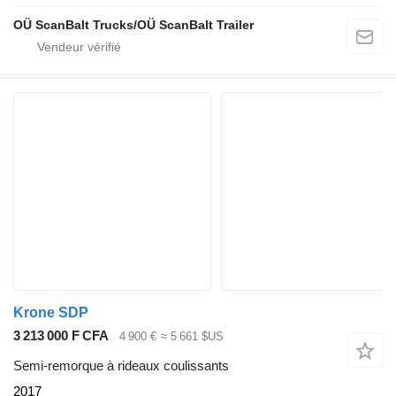
OÜ ScanBalt Trucks/OÜ ScanBalt Trailer
Krone SDP
3 213 000 F CFA
4 900 €
≈ 5 661 $US
Semi-remorque à rideaux coulissants
2017