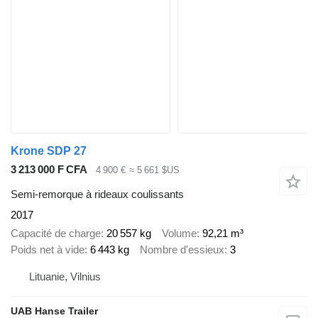
Krone SDP 27
3 213 000 F CFA
4 900 €
≈ 5 661 $US
Semi-remorque à rideaux coulissants
2017
Capacité de charge
20 557 kg
Volume
92,21 m³
Poids net à vide
6 443 kg
Nombre d'essieux
3
Lituanie, Vilnius
UAB Hanse Trailer