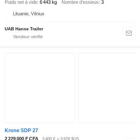
Poids net à vide
6 443 kg
Nombre d'essieux
3
Lituanie, Vilnius
UAB Hanse Trailer
Krone SDP 27
2 229 000 F CFA
3 400 €
≈ 3 928 $US