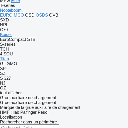
MPG
MTS
T-series
Nooteboom
EURO
MCO
OSD
OSDS
OVB
SXD
NPL
C70
Kaiser
EuroCompact
STB
S-series
TCH
4.SOU
Titan
GL
GMO
SP
SZ
S 327
NJ
OZ
tout afficher
Grue auxiliaire de chargement
Grue auxiliaire de chargement
Marque de la grue auxiliaire de chargement
HMF
Hiab
Palfinger
Pesci
Localisation
Rechercher dans un périmètre