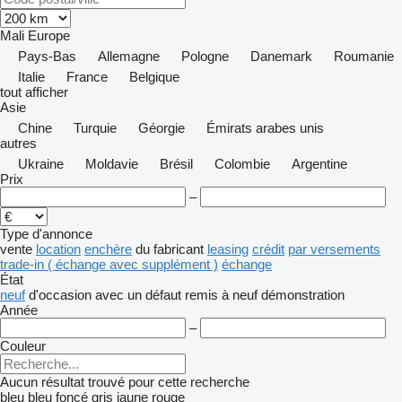
Mali
Europe
Pays-Bas
Allemagne
Pologne
Danemark
Roumanie
Italie
France
Belgique
tout afficher
Asie
Chine
Turquie
Géorgie
Émirats arabes unis
autres
Ukraine
Moldavie
Brésil
Colombie
Argentine
Prix
–
Type d'annonce
vente
location
enchère
du fabricant
leasing
crédit
par versements
trade-in ( échange avec supplément )
échange
État
neuf
d'occasion
avec un défaut
remis à neuf
démonstration
Année
–
Couleur
Aucun résultat trouvé pour cette recherche
bleu
bleu foncé
gris
jaune
rouge