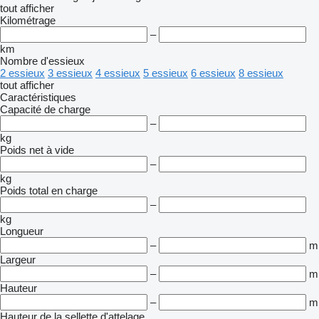
tout afficher
Kilométrage
–
km
Nombre d'essieux
2 essieux
3 essieux
4 essieux
5 essieux
6 essieux
8 essieux
tout afficher
Caractéristiques
Capacité de charge
–
kg
Poids net à vide
–
kg
Poids total en charge
–
kg
Longueur
–
m
Largeur
–
m
Hauteur
–
m
Hauteur de la sellette d'attelage