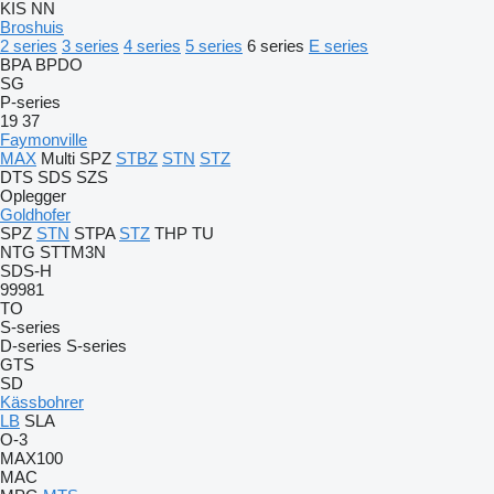
KIS
NN
Broshuis
2 series
3 series
4 series
5 series
6 series
E series
BPA
BPDO
SG
P-series
19
37
Faymonville
MAX
Multi
SPZ
STBZ
STN
STZ
DTS
SDS
SZS
Oplegger
Goldhofer
SPZ
STN
STPA
STZ
THP
TU
NTG
STTM3N
SDS-H
99981
TO
S-series
D-series
S-series
GTS
SD
Kässbohrer
LB
SLA
O-3
MAX100
MAC