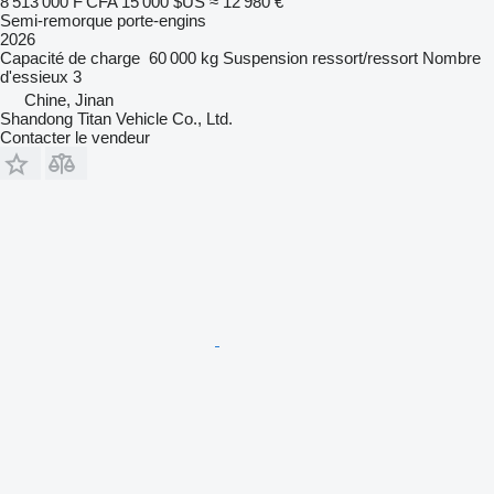
8 513 000 F CFA
15 000 $US
≈ 12 980 €
Semi-remorque porte-engins
2026
Capacité de charge
60 000 kg
Suspension
ressort/ressort
Nombre
d'essieux
3
Chine, Jinan
Shandong Titan Vehicle Co., Ltd.
Contacter le vendeur