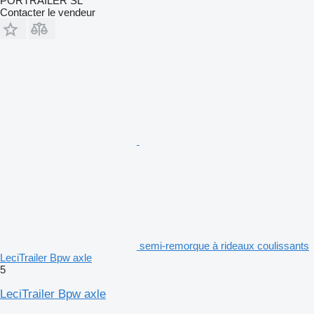
PORTRAILER SL
Contacter le vendeur
semi-remorque à rideaux coulissants
LeciTrailer Bpw axle
5
LeciTrailer Bpw axle