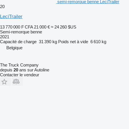
semi-remorque benne LeciTrailer
20
LeciTrailer
13 770 000 F CFA
21 000 €
≈ 24 260 $US
Semi-remorque benne
2021
Capacité de charge
31 390 kg
Poids net à vide
6 610 kg
Belgique
The Truck Company
depuis
20
ans sur Autoline
Contacter le vendeur