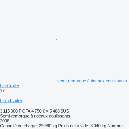
semi-remorque à rideaux coulissants
LeciTrailer
17
LeciTrailer
3 115 000 F CFA
4 750 €
≈ 5 488 $US
Semi-remorque à rideaux coulissants
2008
Capacité de charge
29 960 kg
Poids net à vide
8 040 kg
Nombre