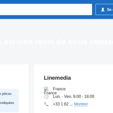
Se 
 serions ravis de vous contac
Linemedia
France
e pièces
Lun. - Ven. 9.00 - 18.00
 indiquées
+33 1 82 ...
Montrer