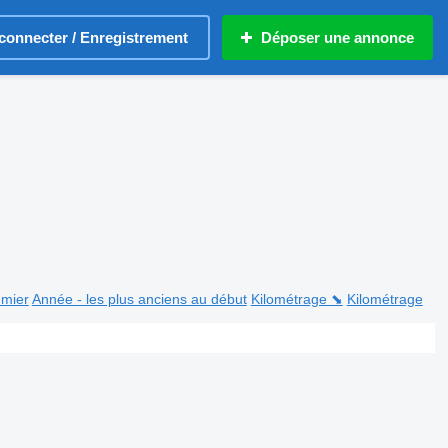
connecter / Enregistrement
Déposer une annonce
emier
Année - les plus anciens au début
Kilométrage ⬊
Kilométrage