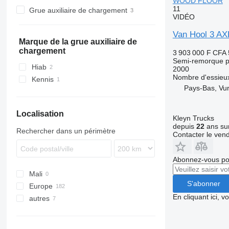
WOOD FLOOR
TMK
SDR
ZK
TXC
SCF
SPA
EX
NW
38
11
Grue auxiliaire de chargement
SZ
ZVKA
TXD
SCS
SZ
47
VIDÉO
TKS
SGF
VHLO
Van Hool 3 
SKI
Marque de la grue auxiliaire de
chargement
3 903 000 F CFA
SKO
Semi-remorque p
SPR
Hiab
2000
Nombre d'essieu
SW
Kennis
Pays-Bas, Vu
Localisation
Kleyn Trucks
depuis
22
ans sur
Rechercher dans un périmètre
Contacter le ven
Abonnez-vous pou
Mali
S'abonner
Europe
En cliquant ici, 
autres
Pays-Bas
Belgique
Ukraine
France