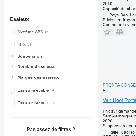
2010
Capacité de cha
Pays-Bas, L
Essieux
P. Mostert Import
Contacter le ven
Système ABS
EBS
Suspension
Nombre d'essieux
Marque des essieux
PRONTA CONSE
4
Essieu relevable
Van Hool Por
Essieu directeur
Prix sur demand
Semi-remorque p
2026
Suspension
pneu
Pas assez de filtres ?
Italie, Caorso