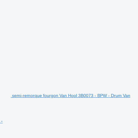
semi-remorque fourgon Van Hool 3B0073 - BPW - Drum Van
 -