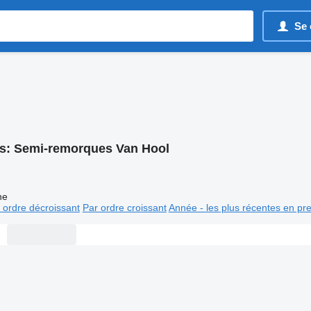
Se 
s:
Semi-remorques Van Hool
ne
 ordre décroissant
Par ordre croissant
Année - les plus récentes en pr