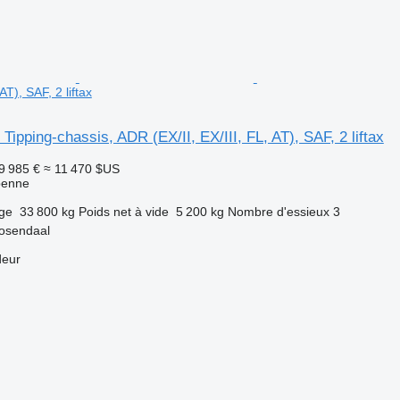
 AT), SAF, 2 liftax
Tipping-chassis, ADR (EX/II, EX/III, FL, AT), SAF, 2 liftax
9 985 €
≈ 11 470 $US
benne
rge
33 800 kg
Poids net à vide
5 200 kg
Nombre d'essieux
3
osendaal
deur