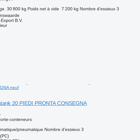
rge
30 800 kg
Poids net à vide
7 200 kg
Nombre d'essieux
3
amswaarde
-Export B.V.
deur
GNA neuf
tatank 20 PIEDI PRONTA CONSEGNA
e
orte-conteneurs
matique/pneumatique
Nombre d'essieux
3
 (PC)