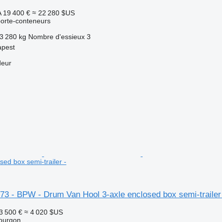
A
19 400 €
≈ 22 280 $US
orte-conteneurs
3 280 kg
Nombre d'essieux
3
apest
deur
sed box semi-trailer -
73 - BPW - Drum Van Hool 3-axle enclosed box semi-trailer
3 500 €
≈ 4 020 $US
ourgon