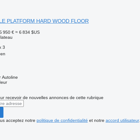
AXLE PLATFORM HARD WOOD FLOOR
5 950 €
≈ 6 834 $US
lateau
x
3
ren
 Autoline
deur
r recevoir de nouvelles annonces de cette rubrique
vous acceptez notre
politique de confidentialité
et notre
accord utilisateur