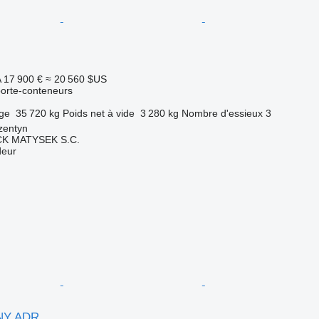
A
17 900 €
≈ 20 560 $US
orte-conteneurs
rge
35 720 kg
Poids net à vide
3 280 kg
Nombre d'essieux
3
zentyn
K MATYSEK S.C.
deur
NY ADR