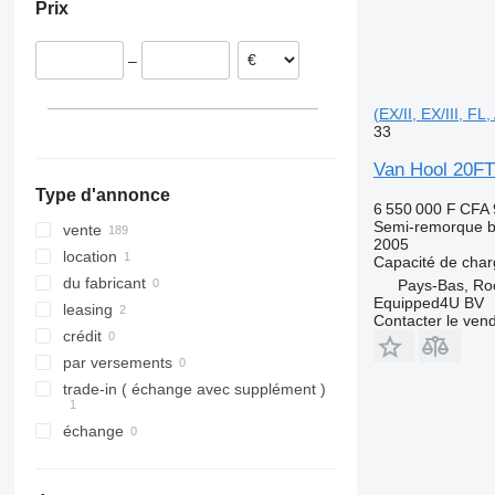
Prix
Italie
Pologne
–
Estonie
Roumanie
(EX/II, EX/III, FL,
Hongrie
33
tout afficher
Van Hool 20FT 
Type d'annonce
6 550 000 F CFA
Semi-remorque 
vente
2005
location
Capacité de cha
du fabricant
Pays-Bas, Ro
Equipped4U BV
leasing
Contacter le ven
crédit
par versements
trade-in ( échange avec supplément )
échange