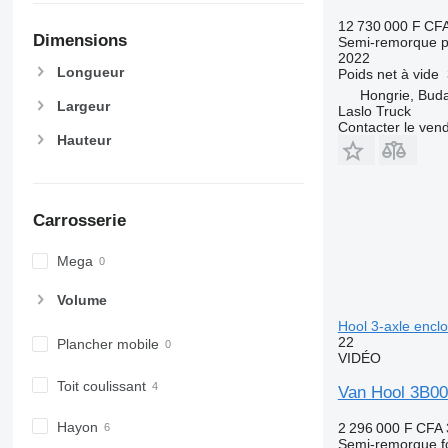
12 730 000 F CF
Dimensions
Semi-remorque p
2022
Longueur
Poids net à vide
Hongrie, Bud
Largeur
Laslo Truck
Contacter le ven
Hauteur
Carrosserie
Mega
Volume
Hool 3-axle enclo
22
Plancher mobile
VIDÉO
Toit coulissant
Van Hool 3B00
Hayon
2 296 000 F CFA
Semi-remorque f