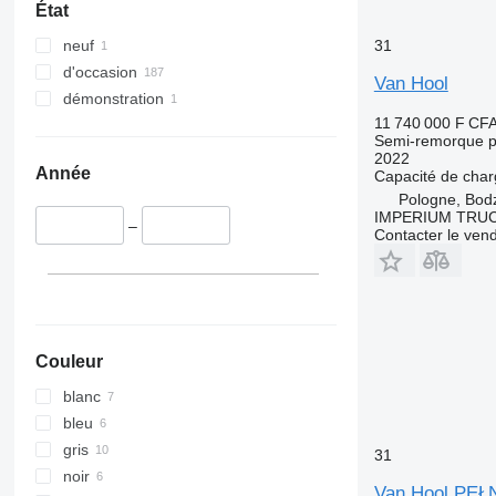
État
31
neuf
d'occasion
Van Hool
démonstration
11 740 000 F CF
Semi-remorque p
2022
Année
Capacité de cha
Pologne, Bod
IMPERIUM TRUC
–
Contacter le ven
Couleur
blanc
bleu
gris
31
noir
Van Hool PEŁ