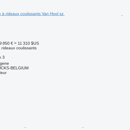
9 850 €
≈ 11 310 $US
rideaux coulissants
x
3
ngene
CKS-BELGIUM
deur