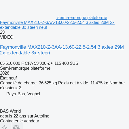
semi-remorque plateforme
Faymonville MAX210-Z-3AA-13.60-22.5-2.54 3 axles 29M 2x
extendable 3x steeri neuf
29
VIDÉO
Faymonville MAX210-Z-3AA-13.60-22.5-2.54 3 axles 29M
2x extendable 3x steeri
65 510 000 F CFA
99 900 €
≈ 115 400 $US
Semi-remorque plateforme
2026
État
neuf
Capacité de charge
36 525 kg
Poids net à vide
11 475 kg
Nombre
d'essieux
3
Pays-Bas, Veghel
BAS World
depuis
22
ans sur Autoline
Contacter le vendeur