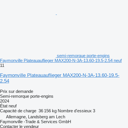
semi-remorque porte-engins
Faymonville Plateauauflieger MAX200-N-3A-13.60-19.5-2.54 neuf
11
Faymonville Plateauauflieger MAX200-N-3A-13.60-19.5-
2.54
Prix sur demande
Semi-remorque porte-engins
2024
État
neuf
Capacité de charge
36 156 kg
Nombre d'essieux
3
Allemagne, Landsberg am Lech
Faymonville -Trade & Services GmbH
Contacter le vendeur