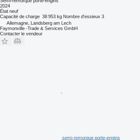
Semi-remorque porte-engins
2024
État
neuf
Capacité de charge
38 953 kg
Nombre d'essieux
3
Allemagne, Landsberg am Lech
Faymonville -Trade & Services GmbH
Contacter le vendeur
semi-remorque porte-engins