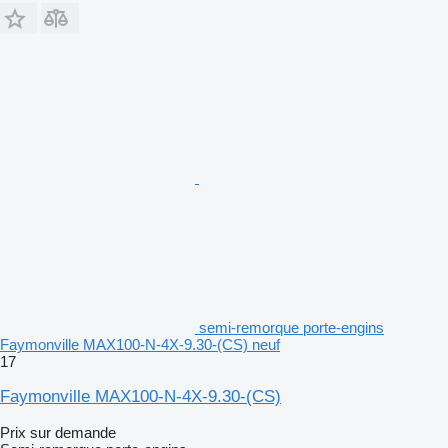
semi-remorque porte-engins
Faymonville MAX100-N-4X-9.30-(CS) neuf
17
Faymonville MAX100-N-4X-9.30-(CS)
Prix sur demande