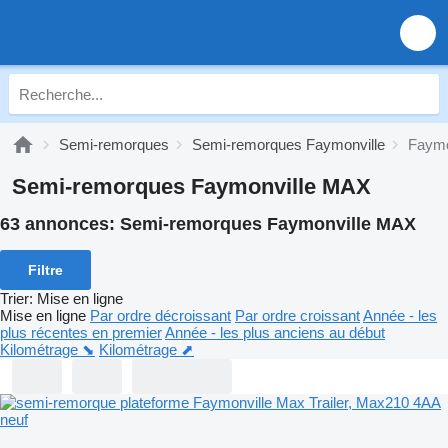
Semi-remorques
Semi-remorques Faymonville
Faymo
Semi-remorques Faymonville MAX
63 annonces:
Semi-remorques Faymonville MAX
Filtre
Trier
:
Mise en ligne
Mise en ligne
Par ordre décroissant
Par ordre croissant
Année - les
plus récentes en premier
Année - les plus anciens au début
Kilométrage ⬊
Kilométrage ⬈