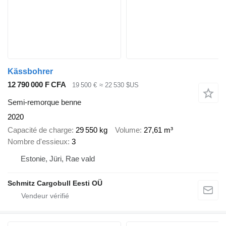
Kässbohrer
12 790 000 F CFA
19 500 €
≈ 22 530 $US
Semi-remorque benne
2020
Capacité de charge
29 550 kg
Volume
27,61 m³
Nombre d'essieux
3
Estonie, Jüri, Rae vald
Schmitz Cargobull Eesti OÜ