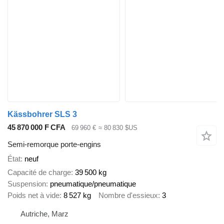
Kässbohrer SLS 3
45 870 000 F CFA
69 960 €
≈ 80 830 $US
Semi-remorque porte-engins
État
neuf
Capacité de charge
39 500 kg
Suspension
pneumatique/pneumatique
Poids net à vide
8 527 kg
Nombre d'essieux
3
Autriche, Marz