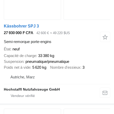
Kässbohrer SPJ 3
27 930 000 F CFA
42 600 €
≈ 49 220 $US
Semi-remorque porte-engins
État
neuf
Capacité de charge
33 380 kg
Suspension
pneumatique/pneumatique
Poids net à vide
5 620 kg
Nombre d'essieux
3
Autriche, Marz
Hochstaffl Nutzfahrzeuge GmbH