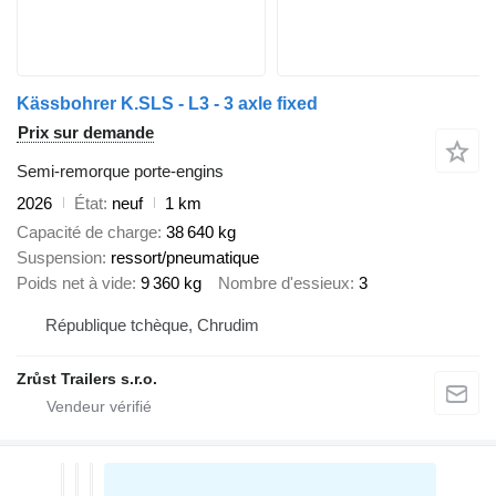
Kässbohrer K.SLS - L3 - 3 axle fixed
Prix sur demande
Semi-remorque porte-engins
2026
État
neuf
1 km
Capacité de charge
38 640 kg
Suspension
ressort/pneumatique
Poids net à vide
9 360 kg
Nombre d'essieux
3
République tchèque, Chrudim
Zrůst Trailers s.r.o.