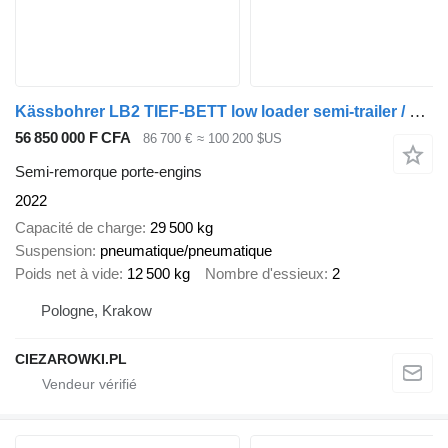
Kässbohrer LB2 TIEF-BETT low loader semi-trailer / 16.5 m / Extendable semi
56 850 000 F CFA
86 700 €
≈ 100 200 $US
Semi-remorque porte-engins
2022
Capacité de charge
29 500 kg
Suspension
pneumatique/pneumatique
Poids net à vide
12 500 kg
Nombre d'essieux
2
Pologne, Krakow
CIEZAROWKI.PL