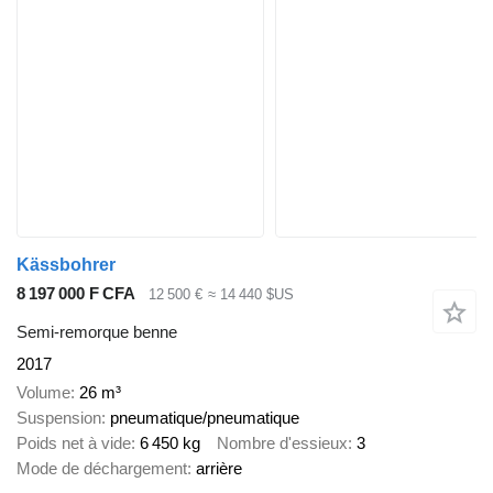
Kässbohrer
8 197 000 F CFA
12 500 €
≈ 14 440 $US
Semi-remorque benne
2017
Volume
26 m³
Suspension
pneumatique/pneumatique
Poids net à vide
6 450 kg
Nombre d'essieux
3
Mode de déchargement
arrière