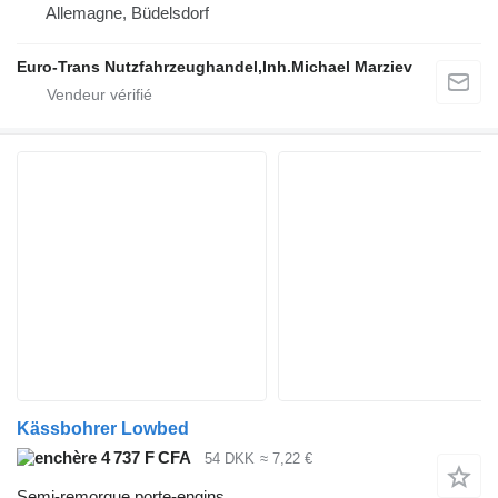
Allemagne, Büdelsdorf
Euro-Trans Nutzfahrzeughandel,Inh.Michael Marziev
Kässbohrer Lowbed
4 737 F CFA
54 DKK
≈ 7,22 €
Semi-remorque porte-engins