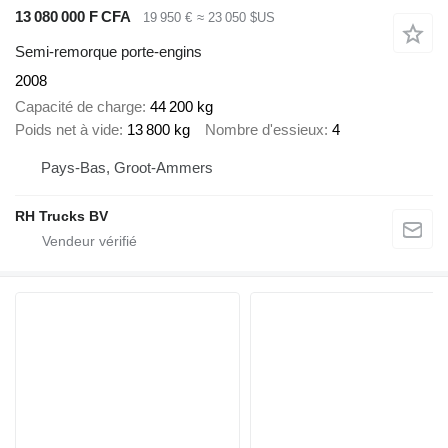
13 080 000 F CFA
19 950 €
≈ 23 050 $US
Semi-remorque porte-engins
2008
Capacité de charge
44 200 kg
Poids net à vide
13 800 kg
Nombre d'essieux
4
Pays-Bas, Groot-Ammers
RH Trucks BV