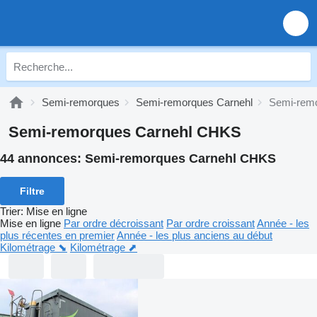
Semi-remorques
Semi-remorques Carnehl
Semi-rem
Semi-remorques Carnehl CHKS
44 annonces:
Semi-remorques Carnehl CHKS
Filtre
Trier
:
Mise en ligne
Mise en ligne
Par ordre décroissant
Par ordre croissant
Année - les
plus récentes en premier
Année - les plus anciens au début
Kilométrage ⬊
Kilométrage ⬈