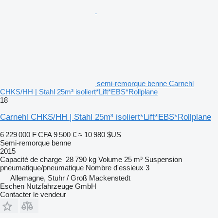
semi-remorque benne Carnehl
CHKS/HH | Stahl 25m³ isoliert*Lift*EBS*Rollplane
18
Carnehl CHKS/HH | Stahl 25m³ isoliert*Lift*EBS*Rollplane
6 229 000 F CFA
9 500 €
≈ 10 980 $US
Semi-remorque benne
2015
Capacité de charge
28 790 kg
Volume
25 m³
Suspension
pneumatique/pneumatique
Nombre d'essieux
3
Allemagne, Stuhr / Groß Mackenstedt
Eschen Nutzfahrzeuge GmbH
Contacter le vendeur