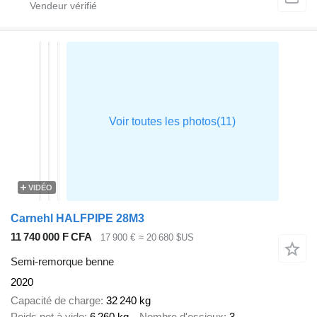
VIDÉO
Carnehl HALFPIPE 28M3
11 740 000 F CFA
17 900 €
≈ 20 680 $US
Semi-remorque benne
2020
Capacité de charge
32 240 kg
Poids net à vide
6 260 kg
Nombre d'essieux
3