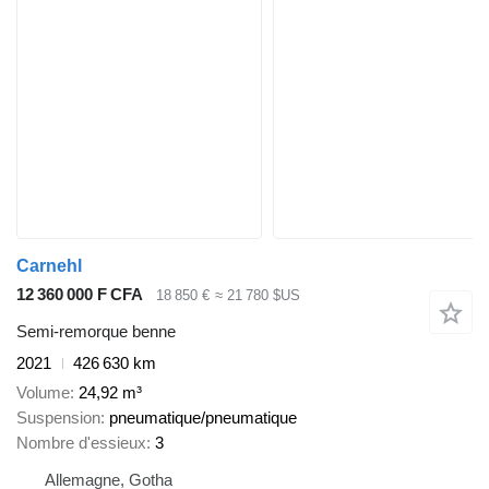
Carnehl
12 360 000 F CFA
18 850 €
≈ 21 780 $US
Semi-remorque benne
2021
426 630 km
Volume
24,92 m³
Suspension
pneumatique/pneumatique
Nombre d'essieux
3
Allemagne, Gotha