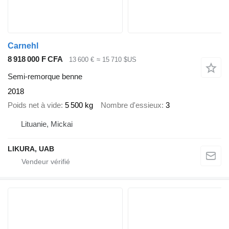
Carnehl
8 918 000 F CFA
13 600 €
≈ 15 710 $US
Semi-remorque benne
2018
Poids net à vide
5 500 kg
Nombre d'essieux
3
Lituanie, Mickai
LIKURA, UAB