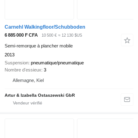
Carnehl Walkingfloor/Schubboden
6 885 000 F CFA
10 500 €
≈ 12 130 $US
Semi-remorque à plancher mobile
2013
Suspension
pneumatique/pneumatique
Nombre d'essieux
3
Allemagne, Kiel
Artur & Izabella Ostaszewski GbR