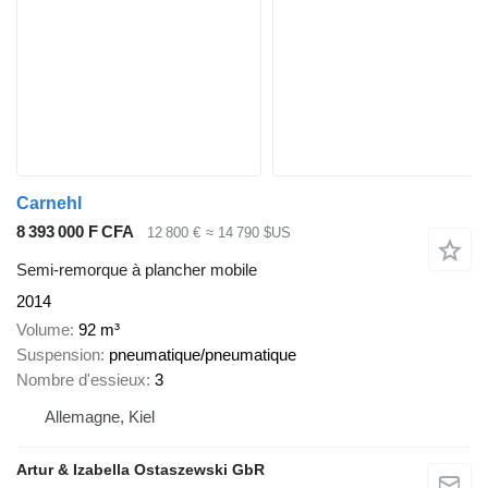
Carnehl
8 393 000 F CFA
12 800 €
≈ 14 790 $US
Semi-remorque à plancher mobile
2014
Volume
92 m³
Suspension
pneumatique/pneumatique
Nombre d'essieux
3
Allemagne, Kiel
Artur & Izabella Ostaszewski GbR