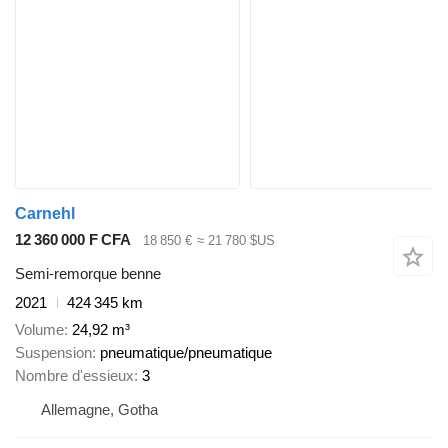
Carnehl
12 360 000 F CFA
18 850 €
≈ 21 780 $US
Semi-remorque benne
2021
424 345 km
Volume
24,92 m³
Suspension
pneumatique/pneumatique
Nombre d'essieux
3
Allemagne, Gotha