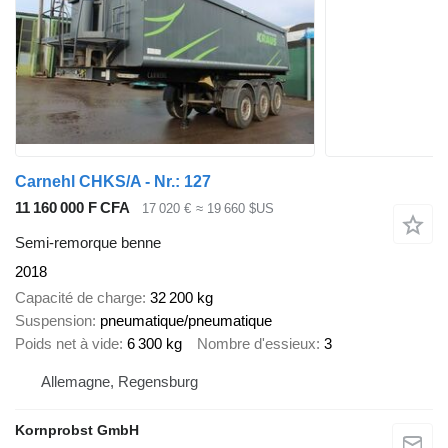
Carnehl CHKS/A - Nr.: 127
11 160 000 F CFA
17 020 €
≈ 19 660 $US
Semi-remorque benne
2018
Capacité de charge
32 200 kg
Suspension
pneumatique/pneumatique
Poids net à vide
6 300 kg
Nombre d'essieux
3
Allemagne, Regensburg
Kornprobst GmbH