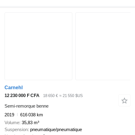
Carnehl
12 230 000 F CFA
18 650 €
≈ 21 550 $US
Semi-remorque benne
2019
616 038 km
Volume
35,83 m³
Suspension
pneumatique/pneumatique