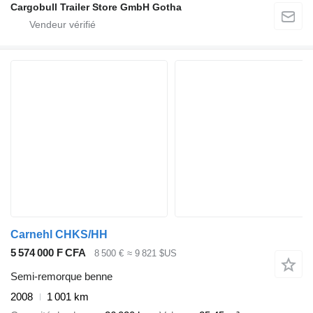
Cargobull Trailer Store GmbH Gotha
Carnehl CHKS/HH
5 574 000 F CFA
8 500 €
≈ 9 821 $US
Semi-remorque benne
2008
1 001 km