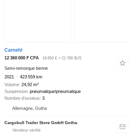
Carnehl
12 360 000 F CFA
18 850 €
≈ 21 780 $US
Semi-remorque benne
2021
423 559 km
Volume
24,92 m³
Suspension
pneumatique/pneumatique
Nombre d'essieux
3
Allemagne, Gotha
Cargobull Trailer Store GmbH Gotha