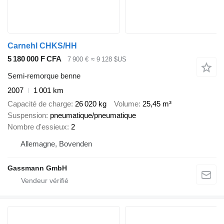
Carnehl CHKS/HH
5 180 000 F CFA
7 900 €
≈ 9 128 $US
Semi-remorque benne
2007
1 001 km
Capacité de charge
26 020 kg
Volume
25,45 m³
Suspension
pneumatique/pneumatique
Nombre d'essieux
2
Allemagne, Bovenden
Gassmann GmbH