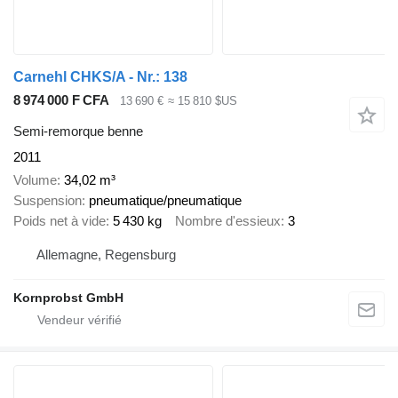
Carnehl CHKS/A - Nr.: 138
8 974 000 F CFA
13 690 €
≈ 15 810 $US
Semi-remorque benne
2011
Volume
34,02 m³
Suspension
pneumatique/pneumatique
Poids net à vide
5 430 kg
Nombre d'essieux
3
Allemagne, Regensburg
Kornprobst GmbH