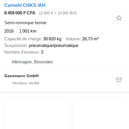
Carnehl CHKS /AH
8 459 000 F CFA
12 900 €
≈ 14 900 $US
Semi-remorque benne
2016
1 001 km
Capacité de charge
30 820 kg
Volume
26,73 m³
Suspension
pneumatique/pneumatique
Nombre d'essieux
3
Allemagne, Bovenden
Gassmann GmbH