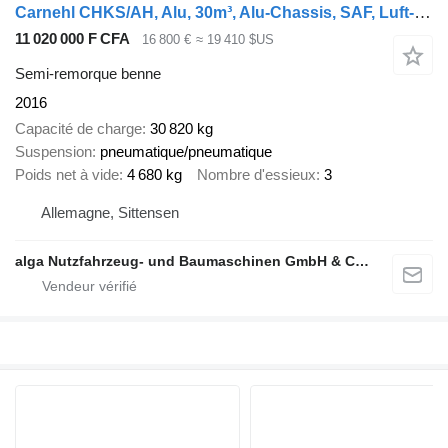
Carnehl CHKS/AH, Alu, 30m³, Alu-Chassis, SAF, Luft-Lift
11 020 000 F CFA
16 800 €
≈ 19 410 $US
Semi-remorque benne
2016
Capacité de charge
30 820 kg
Suspension
pneumatique/pneumatique
Poids net à vide
4 680 kg
Nombre d'essieux
3
Allemagne, Sittensen
alga Nutzfahrzeug- und Baumaschinen GmbH & Co. KG