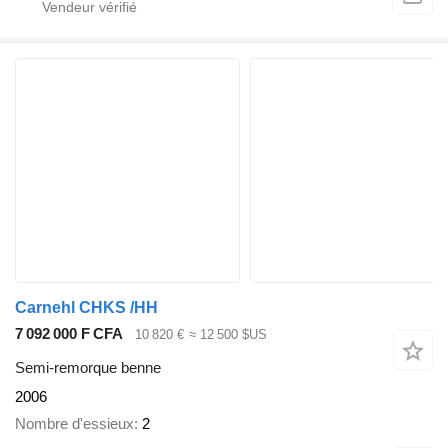
Carnehl CHKS /HH
7 092 000 F CFA
10 820 €
≈ 12 500 $US
Semi-remorque benne
2006
Nombre d'essieux
2