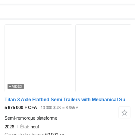
VIDÉO
Titan 3 Axle Flatbed Semi Trailers with Mechanical Suspension
5 675 000 F CFA
10 000 $US
≈ 8 655 €
Semi-remorque plateforme
2026
État
neuf
Capacité de charge
60 000 kg