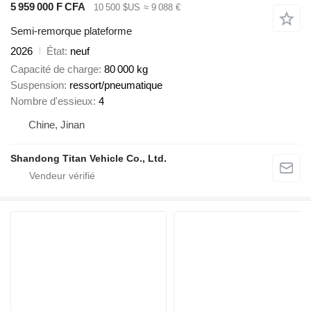
5 959 000 F CFA
10 500 $US
≈ 9 088 €
Semi-remorque plateforme
2026
État
neuf
Capacité de charge
80 000 kg
Suspension
ressort/pneumatique
Nombre d'essieux
4
Chine, Jinan
Shandong Titan Vehicle Co., Ltd.