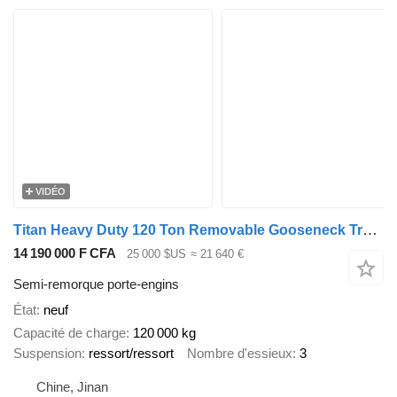
VIDÉO
Titan Heavy Duty 120 Ton Removable Gooseneck Trailer for Sale-Y
14 190 000 F CFA
25 000 $US
≈ 21 640 €
Semi-remorque porte-engins
État
neuf
Capacité de charge
120 000 kg
Suspension
ressort/ressort
Nombre d'essieux
3
Chine, Jinan