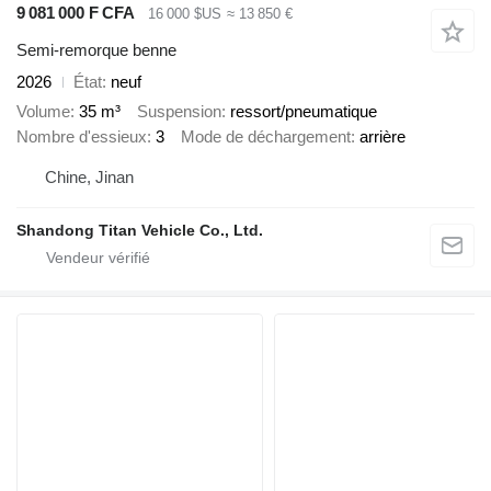
9 081 000 F CFA
16 000 $US
≈ 13 850 €
Semi-remorque benne
2026
État
neuf
Volume
35 m³
Suspension
ressort/pneumatique
Nombre d'essieux
3
Mode de déchargement
arrière
Chine, Jinan
Shandong Titan Vehicle Co., Ltd.