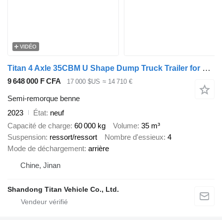
VIDÉO
Titan 4 Axle 35CBM U Shape Dump Truck Trailer for Sale
9 648 000 F CFA
17 000 $US
≈ 14 710 €
Semi-remorque benne
2023
État
neuf
Capacité de charge
60 000 kg
Volume
35 m³
Suspension
ressort/ressort
Nombre d'essieux
4
Mode de déchargement
arrière
Chine, Jinan
Shandong Titan Vehicle Co., Ltd.