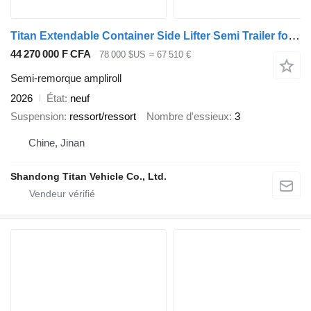
Titan Extendable Container Side Lifter Semi Trailer for Container Hand
44 270 000 F CFA
78 000 $US
≈ 67 510 €
Semi-remorque ampliroll
2026
État
neuf
Suspension
ressort/ressort
Nombre d'essieux
3
Chine, Jinan
Shandong Titan Vehicle Co., Ltd.