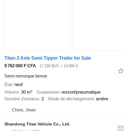
Titan 2 Axle Semi Tipper Trailer for Sale
9 762 000 F CFA
17 200 $US
≈ 14 890 €
Semi-remorque benne
État
neuf
Volume
30 m³
Suspension
ressort/pneumatique
Nombre d'essieux
2
Mode de déchargement
arrière
Chine, Jinan
Shandong Titan Vehicle Co., Ltd.