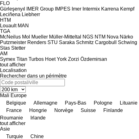
FLO
Gürleşenyıl
IMER Group
IMPES
Imer
Intermix
Karrena
Kempf
Leciñena
Liebherr
HTM
Louault
MAN
TGA
McNeilus
Mol
Mueller
Müller-Mitteltal
NGS
NTM
Nova
Närko
Putzmeister
Renders
STU
Saraka
Schmitz Cargobull
Schwing
Stas
Stetter
AM
Symex
Titan
Turbos Hoet
York
Zorzi
Özdemirsan
tout afficher
Localisation
Rechercher dans un périmètre
Mali
Europe
Belgique
Allemagne
Pays-Bas
Pologne
Lituanie
France
Hongrie
Norvège
Suisse
Finlande
Roumanie
Irlande
tout afficher
Asie
Turquie
Chine