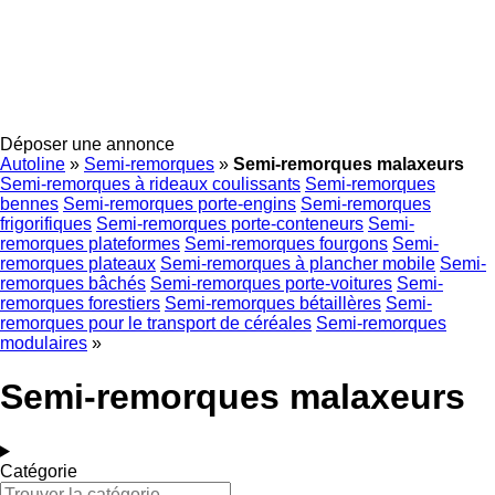
Déposer une annonce
Autoline
»
Semi-remorques
»
Semi-remorques malaxeurs
Semi-remorques à rideaux coulissants
Semi-remorques
bennes
Semi-remorques porte-engins
Semi-remorques
frigorifiques
Semi-remorques porte-conteneurs
Semi-
remorques plateformes
Semi-remorques fourgons
Semi-
remorques plateaux
Semi-remorques à plancher mobile
Semi-
remorques bâchés
Semi-remorques porte-voitures
Semi-
remorques forestiers
Semi-remorques bétaillères
Semi-
remorques pour le transport de céréales
Semi-remorques
modulaires
»
Semi-remorques malaxeurs
Catégorie