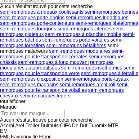
Aucun résultat trouvé pour cette recherche
semi-remorques à rideaux coulissants
semi-remorques bennes
semi-remorques porte-engins
semi-remorques frigorifiques
semi-remorques porte-conteneurs
semi-remorques plateformes
semi-remorques fourgons
semi-remorques citernes
semi-
remorques plateaux
semi-remorques à plancher mobile
semi-
remorques bâchés
semi-remorques porte-voitures
semi-
remorques forestiers
semi-remorques bétaillères
semi-
remorques malaxeurs
semi-remorques modulaires
semi-
remorques pour le transport de céréales
semi-remorques
châssis
semi-remorques à fond mouvant
remorques
modulaires autopropulsées
semi-remorques isothermes
semi-
remorques pour le transport de verre
semi-remorques à ferraille
semi-remorques d'exposition
semi-remorques porte-tuyaux
semi-remorques magasins
semi-remorques ampliroll
semi-
remorques pour le transport de volailles
semi-remorques
chevaux
semi-remorques légers
tout afficher
Marque
Aucun résultat trouvé pour cette recherche
Acerbi
Arel Trailer
Bulthuis
CIFA
De Buf
Euromix MTP
EM
FML
Faymonville
Floor