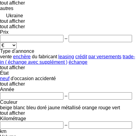
tout afficher
autres
Ukraine
tout afficher
tout afficher
Prix
–
Type d'annonce
vente
enchère
du fabricant
leasing
crédit
par versements
trade-
in ( échange avec supplément )
échange
tout afficher
État
neuf
d'occasion
accidenté
tout afficher
Année
–
Couleur
beige
blanc
bleu
doré
jaune
métallisé
orange
rouge
vert
tout afficher
Kilométrage
–
km