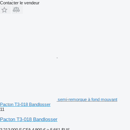
Contacter le vendeur
semi-remorque à fond mouvant
Pacton T3-018 Bandlosser
11
Pacton T3-018 Bandlosser
3 213 000 F CFA
4 900 €
≈ 5 661 $US