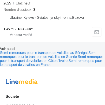
2025
État
neuf
Nombre d'essieux
3
Ukraine, Kyievo - Sviatoshynskyi r-on, s.Buzova
TOV "T-TREYLER"
Voir aussi
Semi-remorques pour le transport de volailles au Sénégal
Semi-
remorques pour le transport de volailles en Guinée
Semi-remorques
pour le transport de volailles en Côte d'Ivoire
Semi-remorques pour
le transport de volailles en France
Société