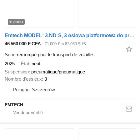
VIDÉO
Emtech MODEL: 3.ND-S, 3 osiowa platformowa do przewozu żywego drobiu
46 560 000 F CFA
71 000 €
≈ 82 030 $US
Semi-remorque pour le transport de volailles
2025
État
neuf
Suspension
pneumatique/pneumatique
Nombre d'essieux
3
Pologne, Szczerców
EMTECH