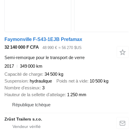
Faymonville F-S43-1EJB Prefamax
32 140 000 F CFA
48 990 €
≈ 56 270 $US
Semi-remorque pour le transport de verre
2017
349 000 km
Capacité de charge
34 500 kg
Suspension
hydraulique
Poids net à vide
10 500 kg
Nombre d'essieux
3
Hauteur de la sellette d'attelage
1 250 mm
République tchèque
Zrůst Trailers s.r.o.