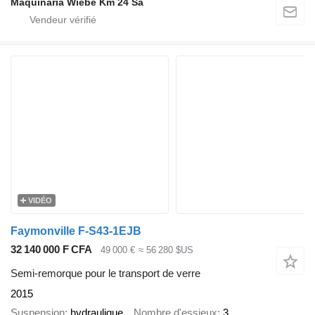
Maquinaria Wiebe Km 24 Sa
VIDÉO
Faymonville F-S43-1EJB
32 140 000 F CFA
49 000 €
≈ 56 280 $US
Semi-remorque pour le transport de verre
2015
Suspension
hydraulique
Nombre d'essieux
3