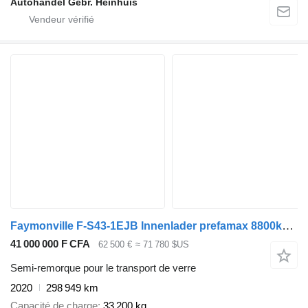
Autohandel Gebr. Heinhuis
Faymonville F-S43-1EJB Innenlader prefamax 8800kg! 298949km
41 000 000 F CFA
62 500 €
≈ 71 780 $US
Semi-remorque pour le transport de verre
2020
298 949 km
Capacité de charge
33 200 kg