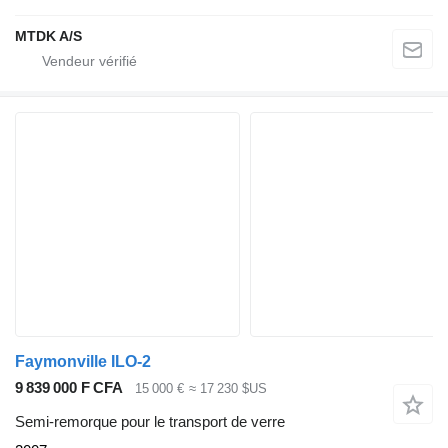
MTDK A/S
Faymonville ILO-2
9 839 000 F CFA
15 000 €
≈ 17 230 $US
Semi-remorque pour le transport de verre