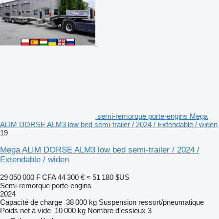
semi-remorque porte-engins Mega
ALIM DORSE ALM3 low bed semi-trailer / 2024 / Extendable / widen
19
Mega ALIM DORSE ALM3 low bed semi-trailer / 2024 /
Extendable / widen
29 050 000 F CFA
44 300 €
≈ 51 180 $US
Semi-remorque porte-engins
2024
Capacité de charge
38 000 kg
Suspension
ressort/pneumatique
Poids net à vide
10 000 kg
Nombre d'essieux
3