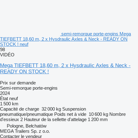
semi-remorque porte-engins Mega
TIEFBETT 18,60 m, 2 x Hysdraulic Axles & Neck - READY ON
STOCK ! neuf
98
VIDÉO
Mega TIEFBETT 18,60 m, 2 x Hysdraulic Axles & Neck -
READY ON STOCK !
Prix sur demande
Semi-remorque porte-engins
2024
État
neuf
1 500 km
Capacité de charge
32 000 kg
Suspension
pneumatique/pneumatique
Poids net à vide
10 600 kg
Nombre
d'essieux
2
Hauteur de la sellette d'attelage
1 200 mm
Pologne, Bełchatów
MEGA Trailers Sp. z o.o.
Contacter le vendeur