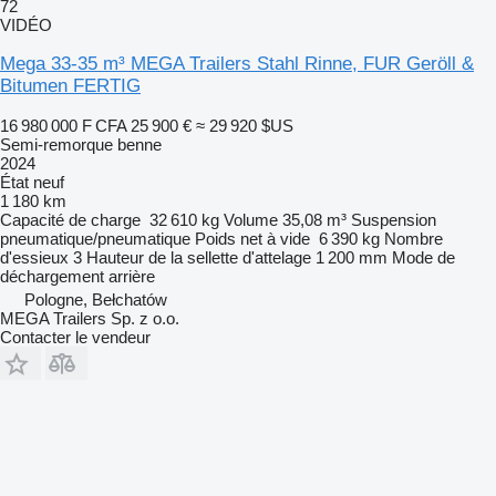
72
VIDÉO
Mega 33-35 m³ MEGA Trailers Stahl Rinne, FUR Geröll &
Bitumen FERTIG
16 980 000 F CFA
25 900 €
≈ 29 920 $US
Semi-remorque benne
2024
État
neuf
1 180 km
Capacité de charge
32 610 kg
Volume
35,08 m³
Suspension
pneumatique/pneumatique
Poids net à vide
6 390 kg
Nombre
d'essieux
3
Hauteur de la sellette d'attelage
1 200 mm
Mode de
déchargement
arrière
Pologne, Bełchatów
MEGA Trailers Sp. z o.o.
Contacter le vendeur