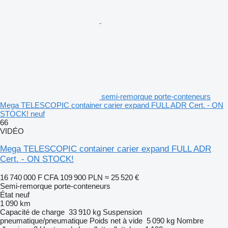
semi-remorque porte-conteneurs
Mega TELESCOPIC container carier expand FULL ADR Cert. - ON
STOCK! neuf
66
VIDÉO
Mega TELESCOPIC container carier expand FULL ADR
Cert. - ON STOCK!
16 740 000 F CFA
109 900 PLN
≈ 25 520 €
Semi-remorque porte-conteneurs
État
neuf
1 090 km
Capacité de charge
33 910 kg
Suspension
pneumatique/pneumatique
Poids net à vide
5 090 kg
Nombre