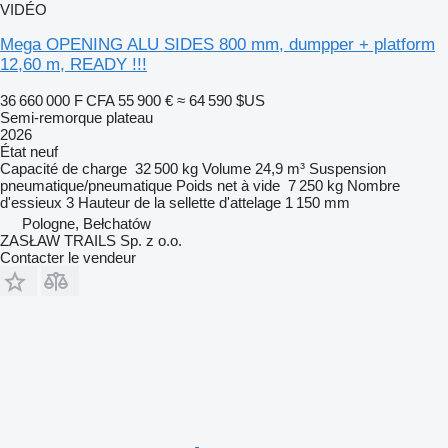
VIDÉO
Mega OPENING ALU SIDES 800 mm, dumpper + platform
12,60 m, READY !!!
36 660 000 F CFA
55 900 €
≈ 64 590 $US
Semi-remorque plateau
2026
État
neuf
Capacité de charge
32 500 kg
Volume
24,9 m³
Suspension
pneumatique/pneumatique
Poids net à vide
7 250 kg
Nombre
d'essieux
3
Hauteur de la sellette d'attelage
1 150 mm
Pologne, Bełchatów
ZASŁAW TRAILS Sp. z o.o.
Contacter le vendeur