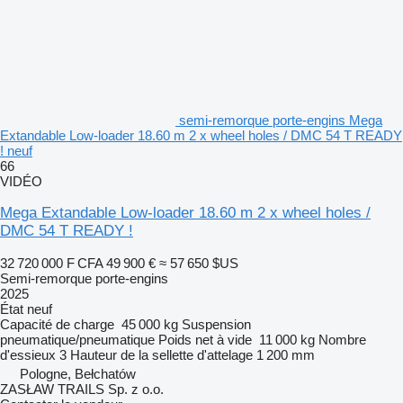
semi-remorque porte-engins Mega
Extandable Low-loader 18.60 m 2 x wheel holes / DMC 54 T READY
! neuf
66
VIDÉO
Mega Extandable Low-loader 18.60 m 2 x wheel holes /
DMC 54 T READY !
32 720 000 F CFA
49 900 €
≈ 57 650 $US
Semi-remorque porte-engins
2025
État
neuf
Capacité de charge
45 000 kg
Suspension
pneumatique/pneumatique
Poids net à vide
11 000 kg
Nombre
d'essieux
3
Hauteur de la sellette d'attelage
1 200 mm
Pologne, Bełchatów
ZASŁAW TRAILS Sp. z o.o.