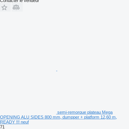
Contacter le vendeur
semi-remorque plateau Mega
OPENING ALU SIDES 800 mm, dumpper + platform 12,60 m,
READY !!! neuf
71