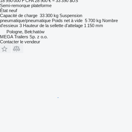
18 950 000 F CFA
28 900 €
≈ 33 390 $US
Semi-remorque plateforme
État
neuf
Capacité de charge
33 300 kg
Suspension
pneumatique/pneumatique
Poids net à vide
5 700 kg
Nombre
d'essieux
3
Hauteur de la sellette d'attelage
1 150 mm
Pologne, Bełchatów
MEGA Trailers Sp. z o.o.
Contacter le vendeur