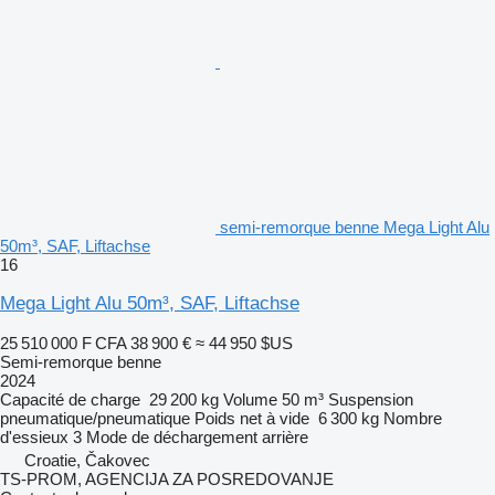
semi-remorque benne Mega Light Alu
50m³, SAF, Liftachse
16
Mega Light Alu 50m³, SAF, Liftachse
25 510 000 F CFA
38 900 €
≈ 44 950 $US
Semi-remorque benne
2024
Capacité de charge
29 200 kg
Volume
50 m³
Suspension
pneumatique/pneumatique
Poids net à vide
6 300 kg
Nombre
d'essieux
3
Mode de déchargement
arrière
Croatie, Čakovec
TS-PROM, AGENCIJA ZA POSREDOVANJE