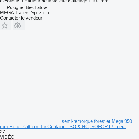
d'essieux
3
Hauteur de la sellette d'attelage
1 100 mm
Pologne, Bełchatów
MEGA Trailers Sp. z o.o.
Contacter le vendeur
semi-remorque forestier Mega 950
mm Höhe Plattform fur Container ISO & HC, SOFORT !!! neuf
37
VIDÉO