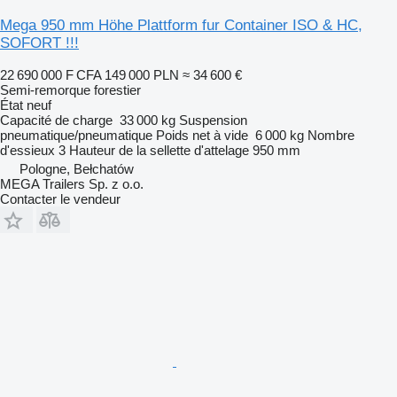
Mega 950 mm Höhe Plattform fur Container ISO & HC,
SOFORT !!!
22 690 000 F CFA
149 000 PLN
≈ 34 600 €
Semi-remorque forestier
État
neuf
Capacité de charge
33 000 kg
Suspension
pneumatique/pneumatique
Poids net à vide
6 000 kg
Nombre
d'essieux
3
Hauteur de la sellette d'attelage
950 mm
Pologne, Bełchatów
MEGA Trailers Sp. z o.o.
Contacter le vendeur