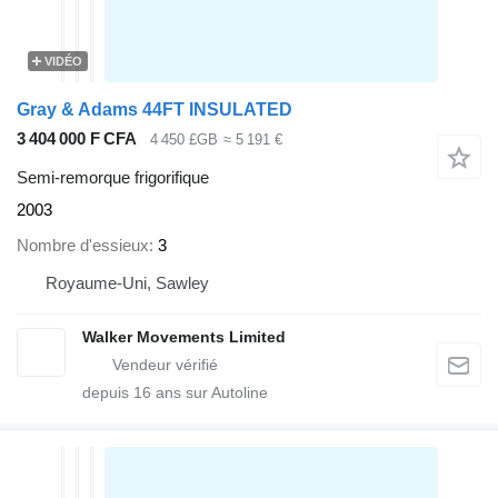
VIDÉO
Gray & Adams 44FT INSULATED
3 404 000 F CFA
4 450 £GB
≈ 5 191 €
Semi-remorque frigorifique
2003
Nombre d'essieux
3
Royaume-Uni, Sawley
Walker Movements Limited
depuis
16
ans sur Autoline