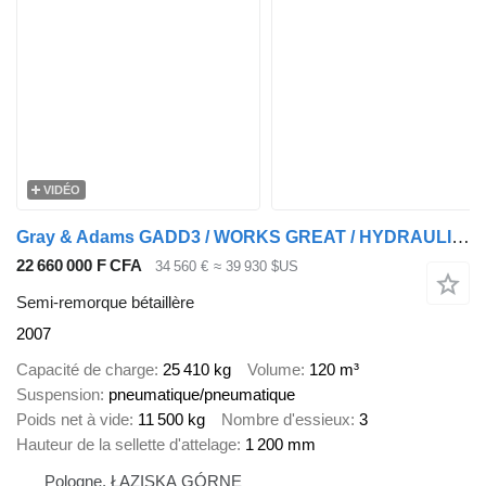
VIDÉO
Gray & Adams GADD3 / WORKS GREAT / HYDRAULIC / 2 LEVELS
22 660 000 F CFA
34 560 €
≈ 39 930 $US
Semi-remorque bétaillère
2007
Capacité de charge
25 410 kg
Volume
120 m³
Suspension
pneumatique/pneumatique
Poids net à vide
11 500 kg
Nombre d'essieux
3
Hauteur de la sellette d'attelage
1 200 mm
Pologne, ŁAZISKA GÓRNE