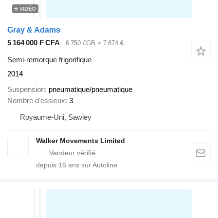
VIDÉO
Gray & Adams
5 164 000 F CFA
6 750 £GB
≈ 7 874 €
Semi-remorque frigorifique
2014
Suspension
pneumatique/pneumatique
Nombre d'essieux
3
Royaume-Uni, Sawley
Walker Movements Limited
depuis
16
ans sur Autoline