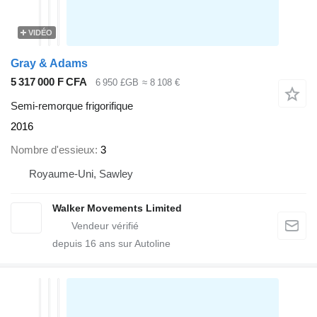
VIDÉO
Gray & Adams
5 317 000 F CFA
6 950 £GB
≈ 8 108 €
Semi-remorque frigorifique
2016
Nombre d'essieux
3
Royaume-Uni, Sawley
Walker Movements Limited
depuis
16
ans sur Autoline