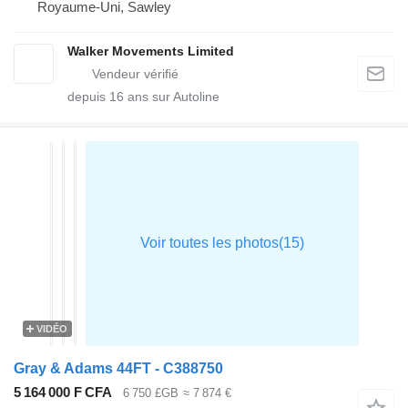
Royaume-Uni, Sawley
Walker Movements Limited
depuis
16
ans sur Autoline
VIDÉO
Gray & Adams 44FT - C388750
5 164 000 F CFA
6 750 £GB
≈ 7 874 €