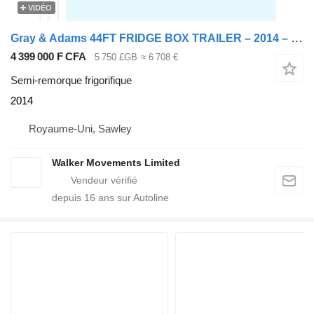
VIDÉO
Gray & Adams 44FT FRIDGE BOX TRAILER – 2014 – C365516*
4 399 000 F CFA
5 750 £GB
≈ 6 708 €
Semi-remorque frigorifique
2014
Royaume-Uni, Sawley
Walker Movements Limited
depuis
16
ans sur Autoline