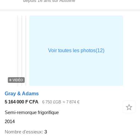
depuis
16
ans sur Autoline
VIDÉO
Gray & Adams
5 164 000 F CFA
6 750 £GB
≈ 7 874 €
Semi-remorque frigorifique
2014
Nombre d'essieux
3