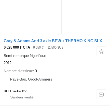
Gray & Adams And 3 axle BPW + THERMO KING SLX 200
6 525 000 F CFA
9 950 €
≈ 11 500 $US
Semi-remorque frigorifique
2012
Nombre d'essieux
3
Pays-Bas, Groot-Ammers
RH Trucks BV