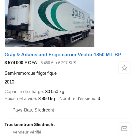
Gray & Adams and Frigo carrier Vector 1850 MT, BPW, drum
3 574 000 F CFA
5 450 €
≈ 6 297 $US
Semi-remorque frigorifique
2010
Capacité de charge
30 050 kg
Poids net à vide
8 950 kg
Nombre d'essieux
3
Pays-Bas, Sliedrecht
Truckcentrum Sliedrecht