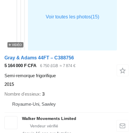
VIDÉO
Gray & Adams 44FT – C388756
5 164 000 F CFA
6 750 £GB
≈ 7 874 €
Semi-remorque frigorifique
2015
Nombre d'essieux
3
Royaume-Uni, Sawley
Walker Movements Limited