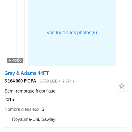
VIDÉO
Gray & Adams 44FT
5 164 000 F CFA
6 750 £GB
≈ 7 874 €
Semi-remorque frigorifique
2015
Nombre d'essieux
3
Royaume-Uni, Sawley