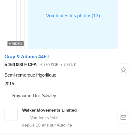
VIDÉO
Gray & Adams 44FT
5 164 000 F CFA
6 750 £GB
≈ 7 874 €
Semi-remorque frigorifique
2015
Royaume-Uni, Sawley
Walker Movements Limited
depuis
16
ans sur Autoline