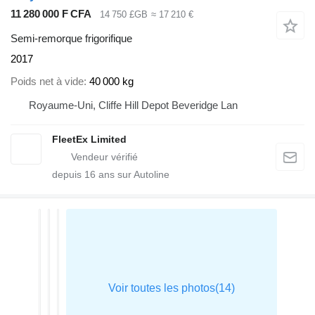
11 280 000 F CFA
14 750 £GB
≈ 17 210 €
Semi-remorque frigorifique
2017
Poids net à vide
40 000 kg
Royaume-Uni, Cliffe Hill Depot Beveridge Lan
FleetEx Limited
depuis
16
ans sur Autoline