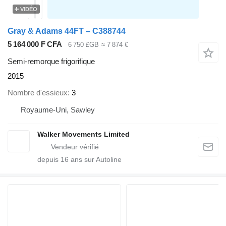
VIDÉO
Gray & Adams 44FT – C388744
5 164 000 F CFA
6 750 £GB
≈ 7 874 €
Semi-remorque frigorifique
2015
Nombre d'essieux
3
Royaume-Uni, Sawley
Walker Movements Limited
depuis
16
ans sur Autoline