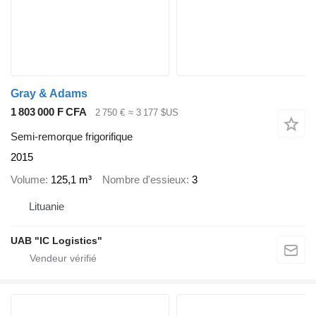
Gray & Adams
1 803 000 F CFA
2 750 €
≈ 3 177 $US
Semi-remorque frigorifique
2015
Volume
125,1 m³
Nombre d'essieux
3
Lituanie
UAB "IC Logistics"