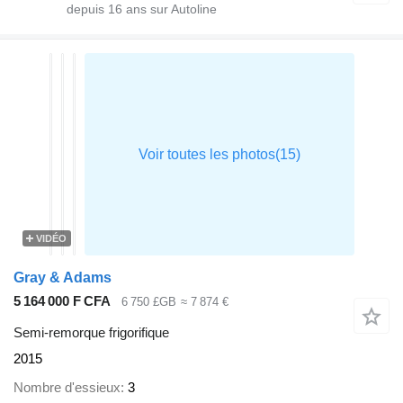
depuis
16
ans sur Autoline
VIDÉO
Gray & Adams
5 164 000 F CFA
6 750 £GB
≈ 7 874 €
Semi-remorque frigorifique
2015
Nombre d'essieux
3