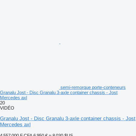
semi-remorque porte-conteneurs
Granalu Jost - Disc Granalu 3-axle container chassis - Jost
Mercedes axl
20
VIDÉO
Granalu Jost - Disc Granalu 3-axle container chassis - Jost
Mercedes axl
4 557 000 F CFA
6 950 €
≈ 8 030 $US