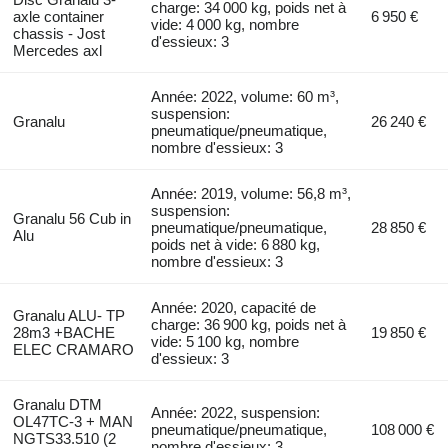
charge: 34 000 kg, poids net à
axle container
6 950 €
vide: 4 000 kg, nombre
chassis - Jost
d'essieux: 3
Mercedes axl
Année: 2022, volume: 60 m³,
suspension:
Granalu
26 240 €
pneumatique/pneumatique,
nombre d'essieux: 3
Année: 2019, volume: 56,8 m³,
suspension:
Granalu 56 Cub in
pneumatique/pneumatique,
28 850 €
Alu
poids net à vide: 6 880 kg,
nombre d'essieux: 3
Année: 2020, capacité de
Granalu ALU- TP
charge: 36 900 kg, poids net à
28m3 +BACHE
19 850 €
vide: 5 100 kg, nombre
ELEC CRAMARO
d'essieux: 3
Granalu DTM
Année: 2022, suspension:
OL47TC-3 + MAN
pneumatique/pneumatique,
108 000 €
NGTS33.510 (2
nombre d'essieux: 3