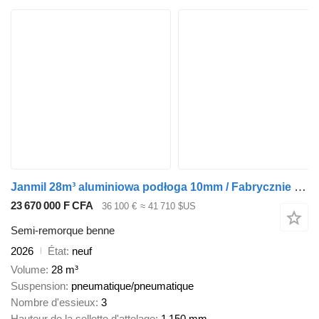
Janmil 28m³ aluminiowa podłoga 10mm / Fabrycznie nowa /GWARANCJA /
23 670 000 F CFA
36 100 €
≈ 41 710 $US
Semi-remorque benne
2026
État
neuf
Volume
28 m³
Suspension
pneumatique/pneumatique
Nombre d'essieux
3
Hauteur de la sellette d'attelage
1 150 mm