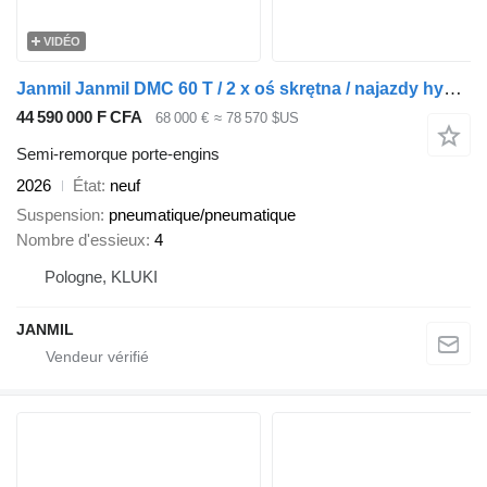
VIDÉO
Janmil Janmil DMC 60 T / 2 x oś skrętna / najazdy hydrauliczke / poszer
44 590 000 F CFA
68 000 €
≈ 78 570 $US
Semi-remorque porte-engins
2026
État
neuf
Suspension
pneumatique/pneumatique
Nombre d'essieux
4
Pologne, KLUKI
JANMIL