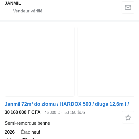
JANMIL
Janmil 72m³ do złomu / HARDOX 500 / długa 12,6m ! /
30 160 000 F CFA
46 000 €
≈ 53 150 $US
Semi-remorque benne
2026
État
neuf