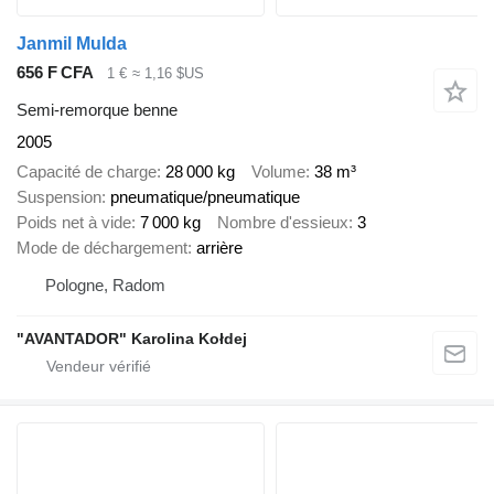
Janmil Mulda
656 F CFA
1 €
≈ 1,16 $US
Semi-remorque benne
2005
Capacité de charge
28 000 kg
Volume
38 m³
Suspension
pneumatique/pneumatique
Poids net à vide
7 000 kg
Nombre d'essieux
3
Mode de déchargement
arrière
Pologne, Radom
"AVANTADOR" Karolina Kołdej