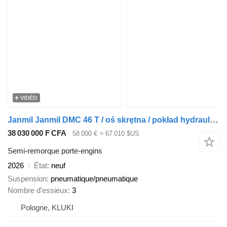
VIDÉO
Janmil Janmil DMC 46 T / oś skrętna / pokład hydrauliczny / poszerzana
38 030 000 F CFA
58 000 €
≈ 67 010 $US
Semi-remorque porte-engins
2026
État
neuf
Suspension
pneumatique/pneumatique
Nombre d'essieux
3
Pologne, KLUKI