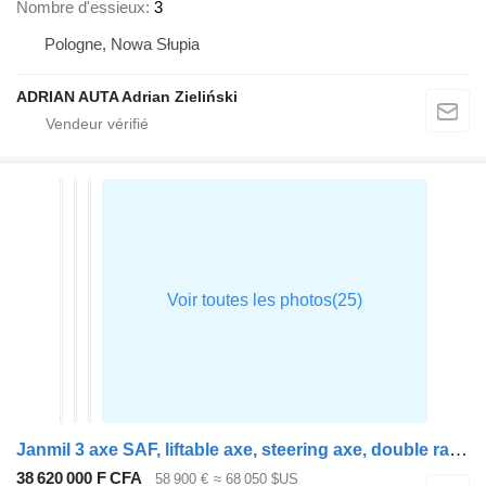
Nombre d'essieux
3
Pologne, Nowa Słupia
ADRIAN AUTA Adrian Zieliński
Janmil 3 axe SAF, liftable axe, steering axe, double ramps, wood extens
38 620 000 F CFA
58 900 €
≈ 68 050 $US