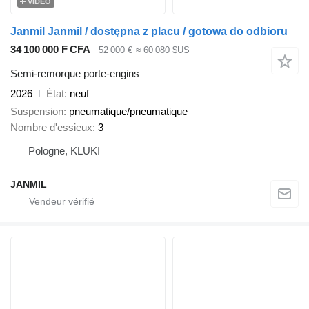
VIDÉO
Janmil Janmil / dostępna z placu / gotowa do odbioru
34 100 000 F CFA
52 000 €
≈ 60 080 $US
Semi-remorque porte-engins
2026
État
neuf
Suspension
pneumatique/pneumatique
Nombre d'essieux
3
Pologne, KLUKI
JANMIL