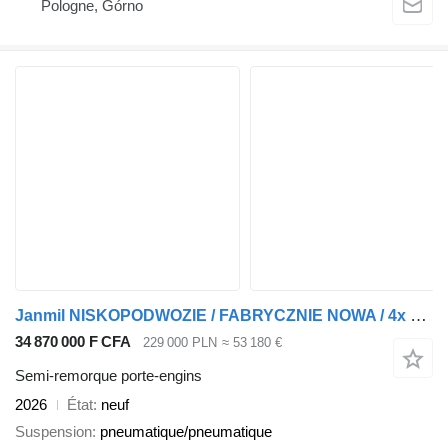
Pologne, Górno
Janmil NISKOPODWOZIE / FABRYCZNIE NOWA / 4x ZAGŁĘBIANA / OŚ SKRĘTNA I P
34 870 000 F CFA
229 000 PLN
≈ 53 180 €
Semi-remorque porte-engins
2026
État
neuf
Suspension
pneumatique/pneumatique