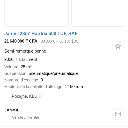
Janmil 28m³ Hardox 500 TUF, SAF
21 640 000 F CFA
33 000 €
≈ 38 130 $US
Semi-remorque benne
2026
État
neuf
Volume
28 m³
Suspension
pneumatique/pneumatique
Nombre d'essieux
3
Hauteur de la sellette d'attelage
1 150 mm
Pologne, KLUKI
JANMIL