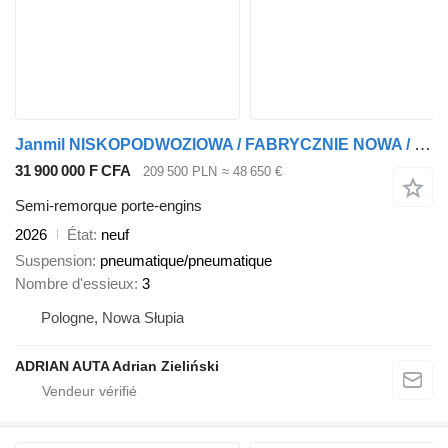
Janmil NISKOPODWOZIOWA / FABRYCZNIE NOWA / BOGATE WYPOSAŻENIE / OŚ SKRĘ
31 900 000 F CFA
209 500 PLN
≈ 48 650 €
Semi-remorque porte-engins
2026
État
neuf
Suspension
pneumatique/pneumatique
Nombre d'essieux
3
Pologne, Nowa Słupia
ADRIAN AUTA Adrian Zieliński