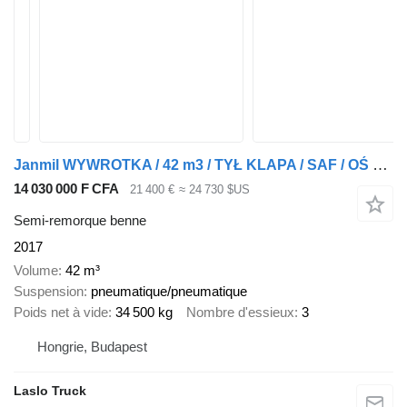
Janmil WYWROTKA / 42 m3 / TYŁ KLAPA / SAF / OŚ PODNOSZONA / ALUFELGI /
14 030 000 F CFA
21 400 €
≈ 24 730 $US
Semi-remorque benne
2017
Volume
42 m³
Suspension
pneumatique/pneumatique
Poids net à vide
34 500 kg
Nombre d'essieux
3
Hongrie, Budapest
Laslo Truck