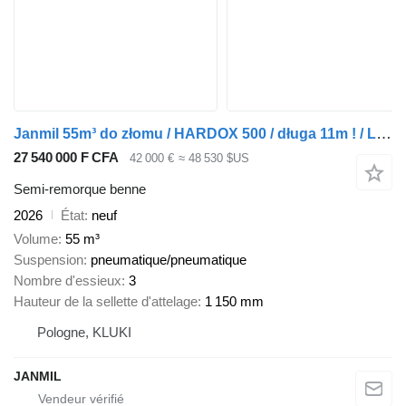
Janmil 55m³ do złomu / HARDOX 500 / długa 11m ! / LONG
27 540 000 F CFA
42 000 €
≈ 48 530 $US
Semi-remorque benne
2026
État
neuf
Volume
55 m³
Suspension
pneumatique/pneumatique
Nombre d'essieux
3
Hauteur de la sellette d'attelage
1 150 mm
Pologne, KLUKI
JANMIL