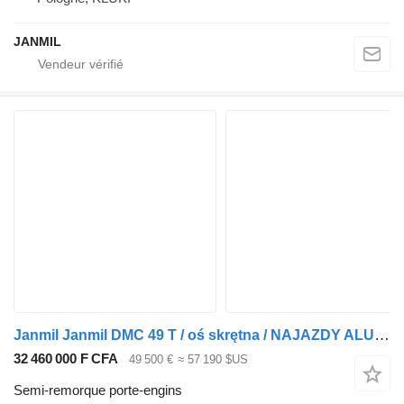
JANMIL
Janmil Janmil DMC 49 T / oś skrętna / NAJAZDY ALU 24T / poszerzana /
32 460 000 F CFA
49 500 €
≈ 57 190 $US
Semi-remorque porte-engins