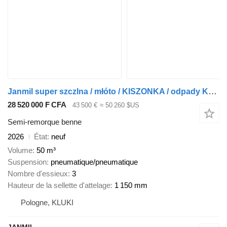
Janmil super szczlna / młóto / KISZONKA / odpady KAT 3,2,1 / woda
28 520 000 F CFA
43 500 €
≈ 50 260 $US
Semi-remorque benne
2026
État
neuf
Volume
50 m³
Suspension
pneumatique/pneumatique
Nombre d'essieux
3
Hauteur de la sellette d'attelage
1 150 mm
Pologne, KLUKI
JANMIL