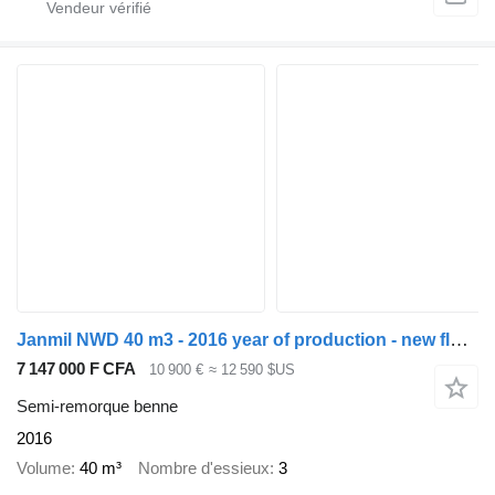
Janmil NWD 40 m3 - 2016 year of production - new floor - new tires !
7 147 000 F CFA
10 900 €
≈ 12 590 $US
Semi-remorque benne
2016
Volume
40 m³
Nombre d'essieux
3