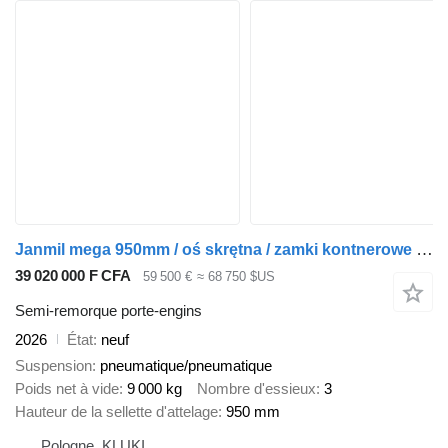
Janmil mega 950mm / oś skrętna / zamki kontnerowe 20' + 40'
39 020 000 F CFA
59 500 €
≈ 68 750 $US
Semi-remorque porte-engins
2026
État
neuf
Suspension
pneumatique/pneumatique
Poids net à vide
9 000 kg
Nombre d'essieux
3
Hauteur de la sellette d'attelage
950 mm
Pologne, KLUKI