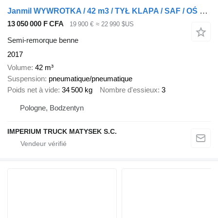
Janmil WYWROTKA / 42 m3 / TYŁ KLAPA / SAF / OŚ PODNOSZONA / ALUFELGI /
13 050 000 F CFA
19 900 €
≈ 22 990 $US
Semi-remorque benne
2017
Volume
42 m³
Suspension
pneumatique/pneumatique
Poids net à vide
34 500 kg
Nombre d'essieux
3
Pologne, Bodzentyn
IMPERIUM TRUCK MATYSEK S.C.