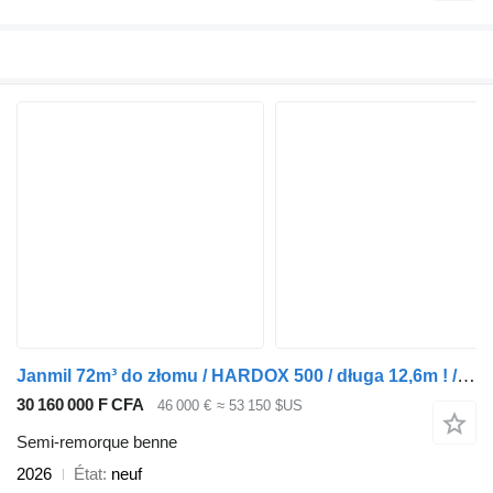
Janmil 72m³ do złomu / HARDOX 500 / długa 12,6m ! / LONG + BIG
30 160 000 F CFA
46 000 €
≈ 53 150 $US
Semi-remorque benne
2026
État
neuf