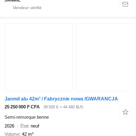
Janmil alu 42m³ / Fabrycznie nowa /GWARANCJA
25 250 000 F CFA
38 500 €
≈ 44 480 $US
Semi-remorque benne
2026
État
neuf
Volume
42 m³