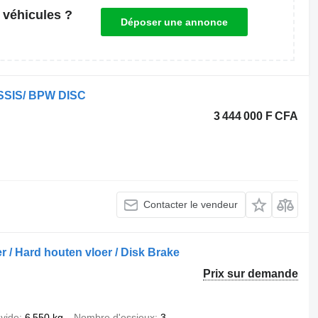
 véhicules ?
Déposer une annonce
SSIS/ BPW DISC
3 444 000 F CFA
Contacter le vendeur
 / Hard houten vloer / Disk Brake
Prix sur demande
 vide
6 550 kg
Nombre d'essieux
3