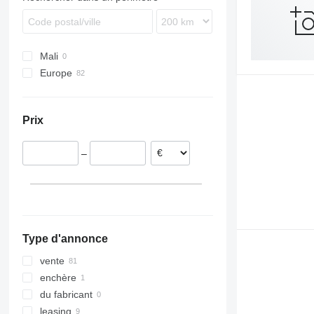
SKO
SPR
SW
Mali
Europe
Pays-Bas
Belgique
Prix
Roumanie
Portugal
–
Lituanie
Italie
Hongrie
Type d'annonce
vente
enchère
du fabricant
leasing