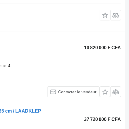
10 820 000 F CFA
eux
4
Contacter le vendeur
835 cm / LAADKLEP
37 720 000 F CFA