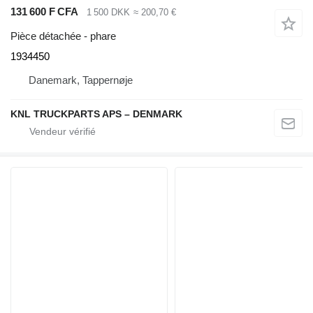
131 600 F CFA
1 500 DKK
≈ 200,70 €
Pièce détachée - phare
1934450
Danemark, Tappernøje
KNL TRUCKPARTS APS – DENMARK