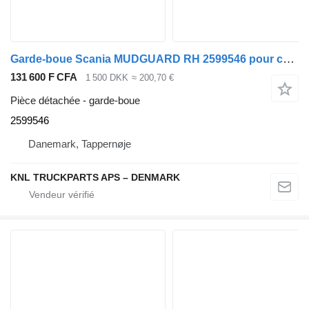
Garde-boue Scania MUDGUARD RH 2599546 pour camion
131 600 F CFA
1 500 DKK
≈ 200,70 €
Pièce détachée - garde-boue
2599546
Danemark, Tappernøje
KNL TRUCKPARTS APS – DENMARK