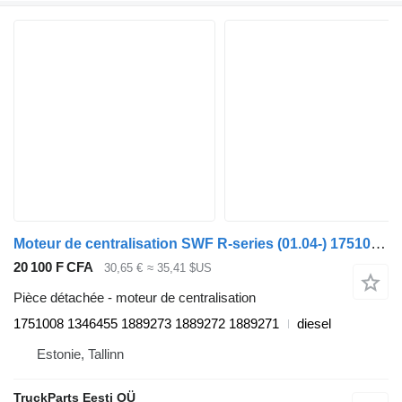
Moteur de centralisation SWF R-series (01.04-) 1751008 pour tracteur routier Scania P,G,R,T-series (2004-2017)
20 100 F CFA
30,65 €
≈ 35,41 $US
Pièce détachée - moteur de centralisation
1751008 1346455 1889273 1889272 1889271
diesel
Estonie, Tallinn
TruckParts Eesti OÜ