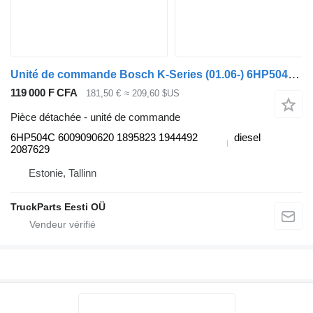
Unité de commande Bosch K-Series (01.06-) 6HP504C pour Scania K,N,F-series bus (2006-)
119 000 F CFA
181,50 €
≈ 209,60 $US
Pièce détachée - unité de commande
6HP504C 6009090620 1895823 1944492
diesel
2087629
Estonie, Tallinn
TruckParts Eesti OÜ