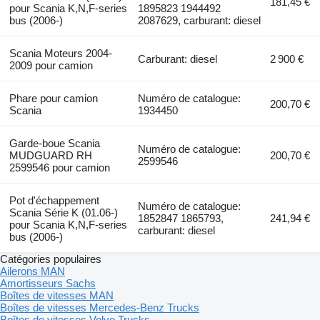
181,45 €
pour Scania K,N,F-series
1895823 1944492
bus (2006-)
2087629, carburant: diesel
Scania Moteurs 2004-
Carburant: diesel
2 900 €
2009 pour camion
Phare pour camion
Numéro de catalogue:
200,70 €
Scania
1934450
Garde-boue Scania
Numéro de catalogue:
MUDGUARD RH
200,70 €
2599546
2599546 pour camion
Pot d'échappement
Numéro de catalogue:
Scania Série K (01.06-)
1852847 1865793,
241,94 €
pour Scania K,N,F-series
carburant: diesel
bus (2006-)
Catégories populaires
Ailerons MAN
Amortisseurs Sachs
Boîtes de vitesses MAN
Boîtes de vitesses Mercedes-Benz Trucks
Boîtes de vitesses Volvo Trucks