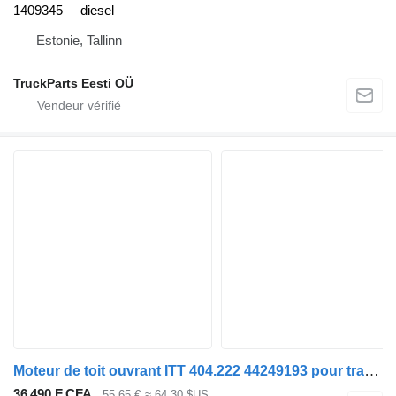
1409345
diesel
Estonie, Tallinn
TruckParts Eesti OÜ
Moteur de toit ouvrant ITT 404.222 44249193 pour tracteur routier Scania 4-series (1995-2006)
36 490 F CFA
55,65 €
≈ 64,30 $US