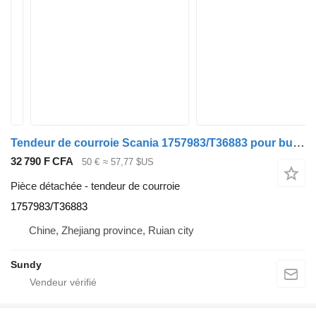
Tendeur de courroie Scania 1757983/T36883 pour bus Scania
32 790 F CFA
50 €
≈ 57,77 $US
Pièce détachée - tendeur de courroie
1757983/T36883
Chine, Zhejiang province, Ruian city
Sundy