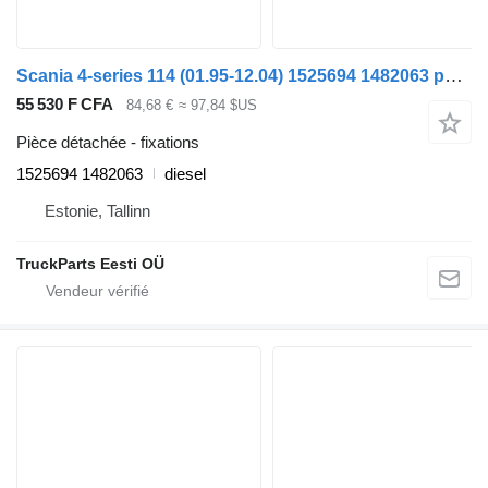
Scania 4-series 114 (01.95-12.04) 1525694 1482063 pour tracteur routier Scania 4-series (1995-2006)
55 530 F CFA
84,68 €
≈ 97,84 $US
Pièce détachée - fixations
1525694 1482063
diesel
Estonie, Tallinn
TruckParts Eesti OÜ