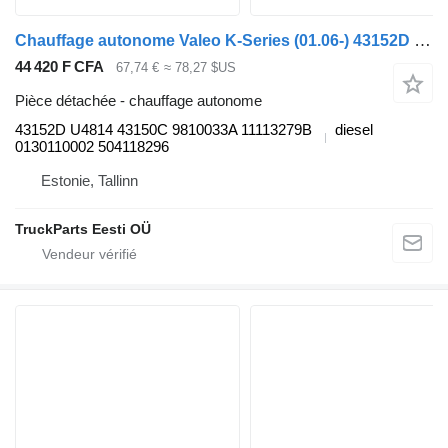
Chauffage autonome Valeo K-Series (01.06-) 43152D pour Scania K,N,F-series bus (2006-)
44 420 F CFA
67,74 €
≈ 78,27 $US
Pièce détachée - chauffage autonome
43152D U4814 43150C 9810033A 11113279B
diesel
0130110002 504118296
Estonie, Tallinn
TruckParts Eesti OÜ