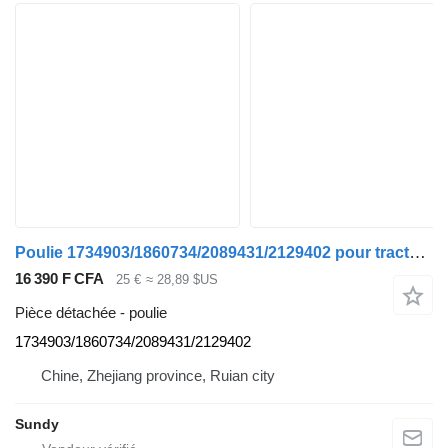
Poulie 1734903/1860734/2089431/2129402 pour tracteur routier Scania P-G-R-T
16 390 F CFA
25 €
≈ 28,89 $US
Pièce détachée - poulie
1734903/1860734/2089431/2129402
Chine, Zhejiang province, Ruian city
Sundy