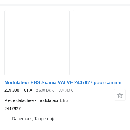
Modulateur EBS Scania VALVE 2447827 pour camion
219 300 F CFA
2 500 DKK
≈ 334,40 €
Pièce détachée - modulateur EBS
2447827
Danemark, Tappernøje