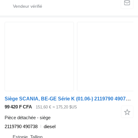
Siège SCANIA, BE-GE Série K (01.06-) 2119790 490738 pour Scania K,N,F-series bus (2006-)
99 420 F CFA
151,60 €
≈ 175,20 $US
Pièce détachée - siège
2119790 490738
diesel
Estonie, Tallinn