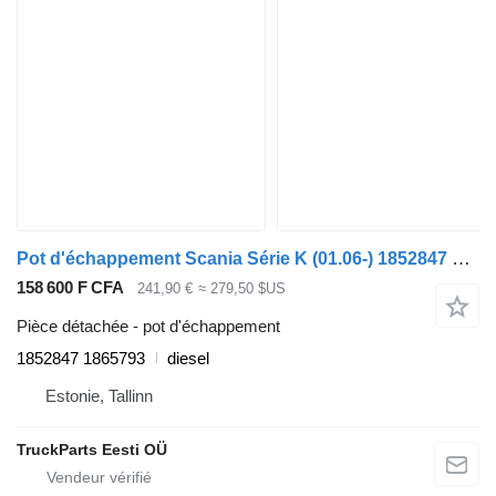
Pot d'échappement Scania Série K (01.06-) 1852847 1865793 pour Scania K,N,F-series bus (2006-)
158 600 F CFA
241,90 €
≈ 279,50 $US
Pièce détachée - pot d'échappement
1852847 1865793
diesel
Estonie, Tallinn
TruckParts Eesti OÜ