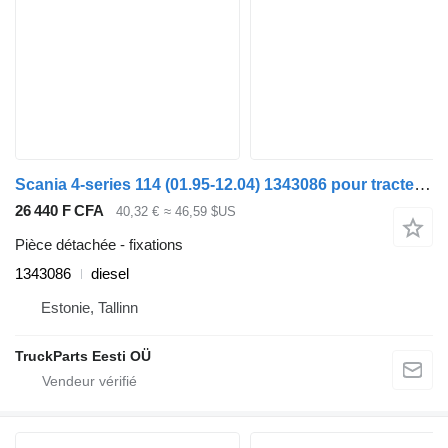
Scania 4-series 114 (01.95-12.04) 1343086 pour tracteur routier Scania 4-series (1995-2006)
26 440 F CFA
40,32 €
≈ 46,59 $US
Pièce détachée - fixations
1343086
diesel
Estonie, Tallinn
TruckParts Eesti OÜ