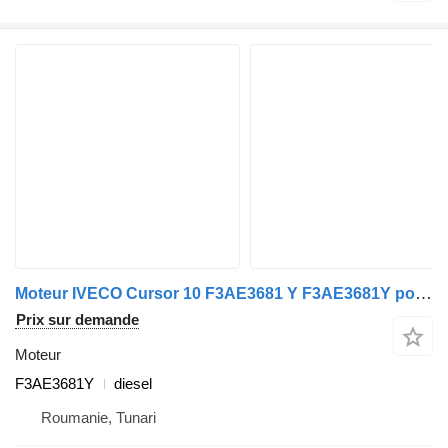
Moteur IVECO Cursor 10 F3AE3681 Y F3AE3681Y pour IVECO Stralis, Trakker Cross Reference - Komatsu, CLAAS, New Holland, FPT
Prix sur demande
Moteur
F3AE3681Y
diesel
Roumanie, Tunari