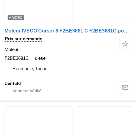
VIDÉO
Moteur IVECO Cursor 8 F2BE3681 C F2BE3681C pour IVECO Stralis, Trakker, EuroTrakker, Eurotech, Euromover, Irisbus Citelis
Prix sur demande
Moteur
F2BE3681C
diesel
Roumanie, Tunari
Danfuld