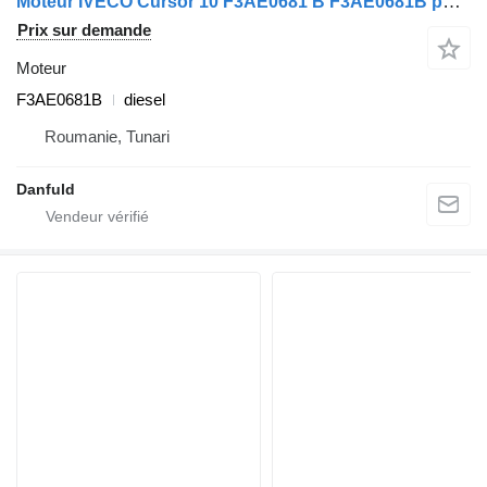
Moteur IVECO Cursor 10 F3AE0681 B F3AE0681B pour IVECO Stralis EuroTehc, EuroStar, EuroRider, PowerStar
Prix sur demande
Moteur
F3AE0681B
diesel
Roumanie, Tunari
Danfuld