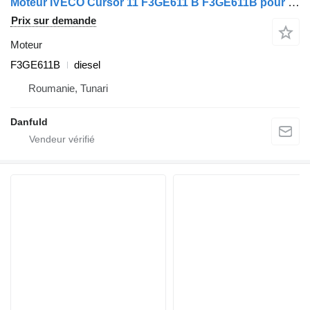
Moteur IVECO Cursor 11 F3GE611 B F3GE611B pour tracteur routier IVECO Stralis
Prix sur demande
Moteur
F3GE611B
diesel
Roumanie, Tunari
Danfuld