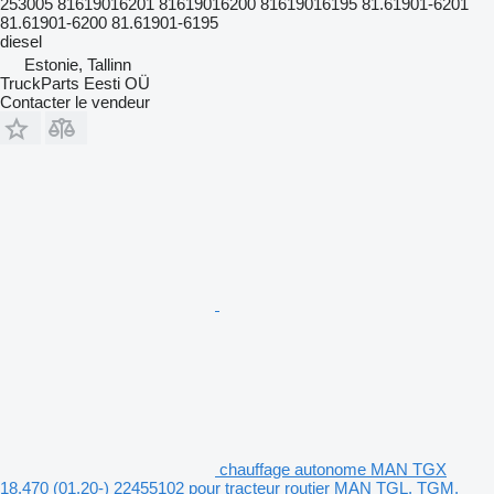
253005 81619016201 81619016200 81619016195 81.61901-6201
81.61901-6200 81.61901-6195
diesel
Estonie, Tallinn
TruckParts Eesti OÜ
Contacter le vendeur
chauffage autonome MAN TGX
18.470 (01.20-) 22455102 pour tracteur routier MAN TGL, TGM,