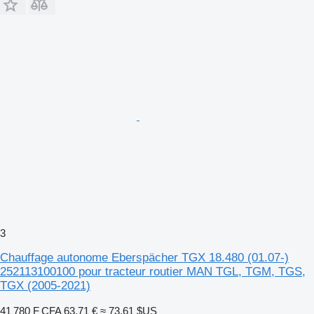
3
Chauffage autonome Eberspächer TGX 18.480 (01.07-)
252113100100 pour tracteur routier MAN TGL, TGM, TGS,
TGX (2005-2021)
41 780 F CFA
63,71 €
≈ 73,61 $US