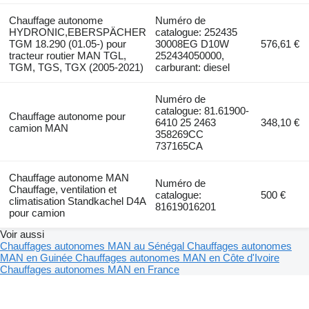
Chauffage autonome
Numéro de
HYDRONIC,EBERSPÄCHER
catalogue: 252435
TGM 18.290 (01.05-) pour
30008EG D10W
576,61 €
tracteur routier MAN TGL,
252434050000,
TGM, TGS, TGX (2005-2021)
carburant: diesel
Numéro de
catalogue: 81.61900-
Chauffage autonome pour
6410 25 2463
348,10 €
camion MAN
358269CC
737165CA
Chauffage autonome MAN
Numéro de
Chauffage, ventilation et
catalogue:
500 €
climatisation Standkachel D4A
81619016201
pour camion
Voir aussi
Chauffages autonomes MAN au Sénégal
Chauffages autonomes
MAN en Guinée
Chauffages autonomes MAN en Côte d'Ivoire
Chauffages autonomes MAN en France