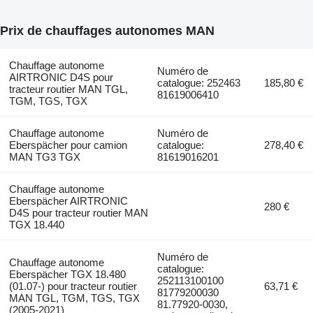
Prix de chauffages autonomes MAN
Chauffage autonome
Numéro de
AIRTRONIC D4S pour
catalogue: 252463
185,80 €
tracteur routier MAN TGL,
81619006410
TGM, TGS, TGX
Chauffage autonome
Numéro de
Eberspächer pour camion
catalogue:
278,40 €
MAN TG3 TGX
81619016201
Chauffage autonome
Eberspächer AIRTRONIC
280 €
D4S pour tracteur routier MAN
TGX 18.440
Numéro de
Chauffage autonome
catalogue:
Eberspächer TGX 18.480
252113100100
(01.07-) pour tracteur routier
63,71 €
81779200030
MAN TGL, TGM, TGS, TGX
81.77920-0030,
(2005-2021)