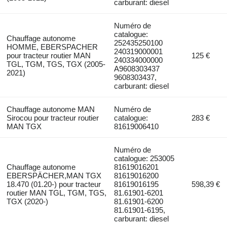
carburant: diesel
Numéro de
catalogue:
Chauffage autonome
252435250100
HOMME, EBERSPACHER
240319000001
pour tracteur routier MAN
125 €
240334000000
TGL, TGM, TGS, TGX (2005-
A9608303437
2021)
9608303437,
carburant: diesel
Chauffage autonome MAN
Numéro de
Sirocou pour tracteur routier
catalogue:
283 €
MAN TGX
81619006410
Numéro de
catalogue: 253005
Chauffage autonome
81619016201
EBERSPÄCHER,MAN TGX
81619016200
18.470 (01.20-) pour tracteur
81619016195
598,39 €
routier MAN TGL, TGM, TGS,
81.61901-6201
TGX (2020-)
81.61901-6200
81.61901-6195,
carburant: diesel