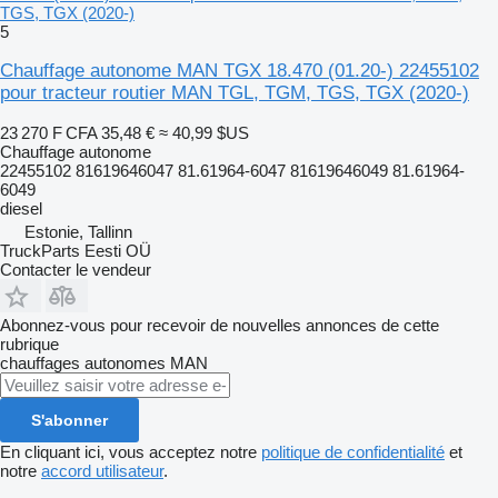
TGS, TGX (2020-)
5
Chauffage autonome MAN TGX 18.470 (01.20-) 22455102
pour tracteur routier MAN TGL, TGM, TGS, TGX (2020-)
23 270 F CFA
35,48 €
≈ 40,99 $US
Chauffage autonome
22455102 81619646047 81.61964-6047 81619646049 81.61964-
6049
diesel
Estonie, Tallinn
TruckParts Eesti OÜ
Contacter le vendeur
Abonnez-vous pour recevoir de nouvelles annonces de cette
rubrique
chauffages autonomes
MAN
S'abonner
En cliquant ici, vous acceptez notre
politique de confidentialité
et
notre
accord utilisateur
.