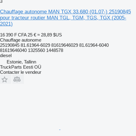
3
Chauffage autonome MAN TGX 33.680 (01.07-) 25190845
pour tracteur routier MAN TGL, TGM, TGS, TGX (2005-
2021)
16 390 F CFA
25 €
≈ 28,89 $US
Chauffage autonome
25190845 81.61964-6029 81619646029 81.61964-6040
81619646040 1325560 1448578
diesel
Estonie, Tallinn
TruckParts Eesti OÜ
Contacter le vendeur