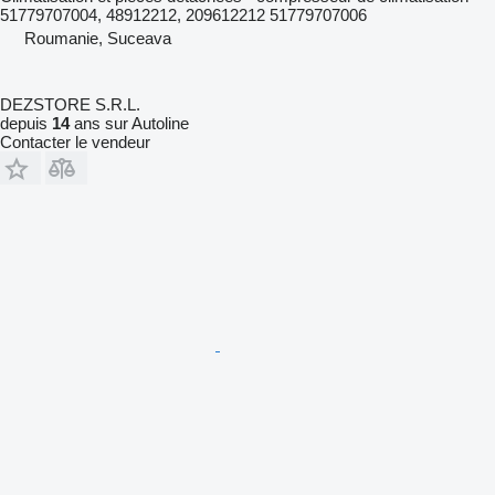
51779707004, 48912212, 209612212 51779707006
Roumanie, Suceava
DEZSTORE S.R.L.
depuis
14
ans sur Autoline
Contacter le vendeur