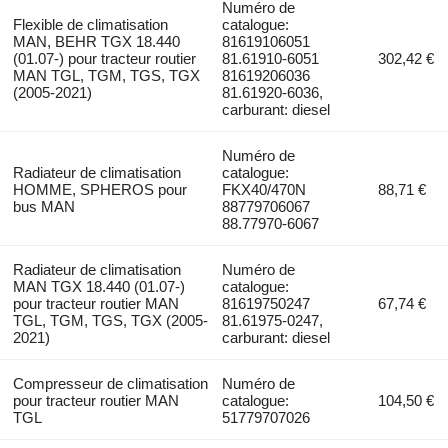
Numéro de
Flexible de climatisation
catalogue:
MAN, BEHR TGX 18.440
81619106051
(01.07-) pour tracteur routier
81.61910-6051
302,42 €
MAN TGL, TGM, TGS, TGX
81619206036
(2005-2021)
81.61920-6036,
carburant: diesel
Numéro de
Radiateur de climatisation
catalogue:
HOMME, SPHEROS pour
FKX40/470N
88,71 €
bus MAN
88779706067
88.77970-6067
Radiateur de climatisation
Numéro de
MAN TGX 18.440 (01.07-)
catalogue:
pour tracteur routier MAN
81619750247
67,74 €
TGL, TGM, TGS, TGX (2005-
81.61975-0247,
2021)
carburant: diesel
Compresseur de climatisation
Numéro de
pour tracteur routier MAN
catalogue:
104,50 €
TGL
51779707026