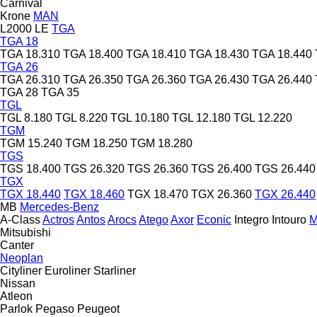
Carnival
Krone
MAN
L2000
LE
TGA
TGA 18
TGA 18.310
TGA 18.400
TGA 18.410
TGA 18.430
TGA 18.440
TGA 26
TGA 26.310
TGA 26.350
TGA 26.360
TGA 26.430
TGA 26.440
TGA 28
TGA 35
TGL
TGL 8.180
TGL 8.220
TGL 10.180
TGL 12.180
TGL 12.220
TGM
TGM 15.240
TGM 18.250
TGM 18.280
TGS
TGS 18.400
TGS 26.320
TGS 26.360
TGS 26.400
TGS 26.440
TGX
TGX 18.440
TGX 18.460
TGX 18.470
TGX 26.360
TGX 26.440
MB
Mercedes-Benz
A-Class
Actros
Antos
Arocs
Atego
Axor
Econic
Integro
Intouro
Mitsubishi
Canter
Neoplan
Cityliner
Euroliner
Starliner
Nissan
Atleon
Parlok
Pegaso
Peugeot