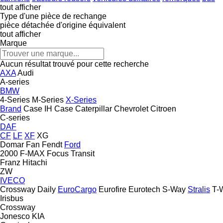
tout afficher
Type d'une pièce de rechange
pièce détachée d'origine
équivalent
tout afficher
Marque
Aucun résultat trouvé pour cette recherche
AXA
Audi
A-series
BMW
4-Series
M-Series
X-Series
Brand
Case IH
Case
Caterpillar
Chevrolet
Citroen
C-series
DAF
CF
LF
XF
XG
Domar
Fan
Fendt
Ford
2000
F-MAX
Focus
Transit
Franz
Hitachi
ZW
IVECO
Crossway
Daily
EuroCargo
Eurofire
Eurotech
S-Way
Stralis
T-
Irisbus
Crossway
Jonesco
KIA