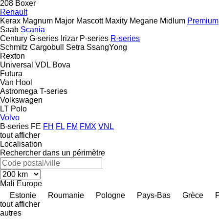
208
Boxer
Renault
Kerax
Magnum
Major
Mascott
Maxity
Megane
Midlum
Premium
Saab
Scania
Century
G-series
Irizar
P-series
R-series
Schmitz Cargobull
Setra
SsangYong
Rexton
Universal
VDL Bova
Futura
Van Hool
Astromega
T-series
Volkswagen
LT
Polo
Volvo
B-series
FE
FH
FL
FM
FMX
VNL
tout afficher
Localisation
Rechercher dans un périmètre
Mali
Europe
Estonie
Roumanie
Pologne
Pays-Bas
Grèce
P
tout afficher
autres