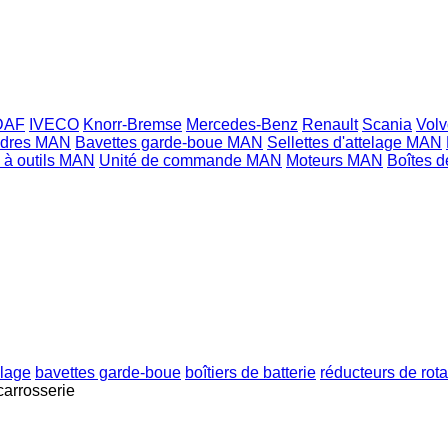
DAF
IVECO
Knorr-Bremse
Mercedes-Benz
Renault
Scania
Volv
ndres MAN
Bavettes garde-boue MAN
Sellettes d'attelage MAN
 à outils MAN
Unité de commande MAN
Moteurs MAN
Boîtes 
elage
bavettes garde-boue
boîtiers de batterie
réducteurs de rota
carrosserie