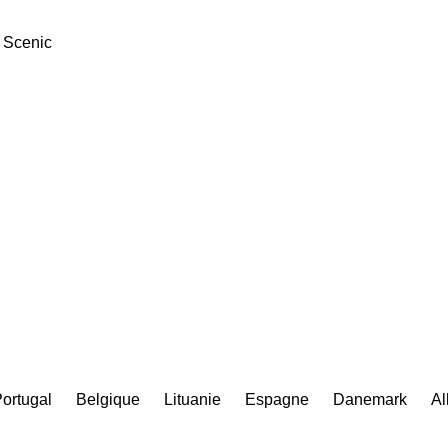
Scenic
ortugal
Belgique
Lituanie
Espagne
Danemark
A