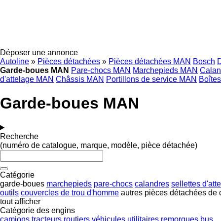
Déposer une annonce
Autoline
»
Pièces détachées
»
Pièces détachées MAN
Bosch
Garde-boues MAN
Pare-chocs MAN
Marchepieds MAN
Cala
d'attelage MAN
Châssis MAN
Portillons de service MAN
Boîtes
Garde-boues MAN
Recherche
(numéro de catalogue, marque, modèle, pièce détachée)
Catégorie
garde-boues
marchepieds
pare-chocs
calandres
sellettes d'att
outils
couvercles de trou d'homme
autres pièces détachées de 
tout afficher
Catégorie des engins
camions
tracteurs routiers
véhicules utilitaires
remorques
bus