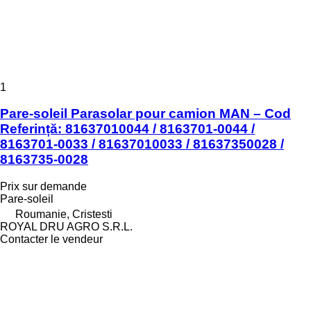
1
Pare-soleil Parasolar pour camion MAN – Cod
Referință: 81637010044 / 8163701-0044 /
8163701-0033 / 81637010033 / 81637350028 /
8163735-0028
Prix sur demande
Pare-soleil
Roumanie, Cristesti
ROYAL DRU AGRO S.R.L.
Contacter le vendeur