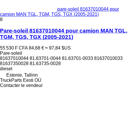
pare-soleil 81637010044 pour
camion MAN TGL, TGM, TGS, TGX (2005-2021)
8
Pare-soleil 81637010044 pour camion MAN TGL,
TGM, TGS, TGX (2005-2021)
55 530 F CFA
84,68 €
≈ 97,84 $US
Pare-soleil
81637010044 81.63701-0044 81.63701-0033 81637010033
81637350028 81.63735-0028
diesel
Estonie, Tallinn
TruckParts Eesti OÜ
Contacter le vendeur