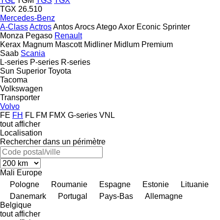
TGL
TGM
TGS
TGX
TGX 26.510
Mercedes-Benz
A-Class
Actros
Antos
Arocs
Atego
Axor
Econic
Sprinter
Monza
Pegaso
Renault
Kerax
Magnum
Mascott
Midliner
Midlum
Premium
Saab
Scania
L-series
P-series
R-series
Sun
Superior
Toyota
Tacoma
Volkswagen
Transporter
Volvo
FE
FH
FL
FM
FMX
G-series
VNL
tout afficher
Localisation
Rechercher dans un périmètre
Mali
Europe
Pologne
Roumanie
Espagne
Estonie
Lituanie
Danemark
Portugal
Pays-Bas
Allemagne
Belgique
tout afficher