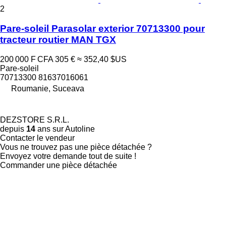
2
Pare-soleil Parasolar exterior 70713300 pour
tracteur routier MAN TGX
200 000 F CFA
305 €
≈ 352,40 $US
Pare-soleil
70713300 81637016061
Roumanie, Suceava
DEZSTORE S.R.L.
depuis
14
ans sur Autoline
Contacter le vendeur
Vous ne trouvez pas une pièce détachée ?
Envoyez votre demande tout de suite !
Commander une pièce détachée