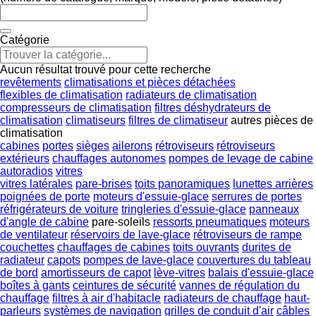
Catégorie
Aucun résultat trouvé pour cette recherche
revêtements
climatisations et pièces détachées
flexibles de climatisation
radiateurs de climatisation
compresseurs de climatisation
filtres déshydrateurs de
climatisation
climatiseurs
filtres de climatiseur
autres pièces de
climatisation
cabines
portes
sièges
ailerons
rétroviseurs
rétroviseurs
extérieurs
chauffages autonomes
pompes de levage de cabine
autoradios
vitres
vitres latérales
pare-brises
toits panoramiques
lunettes arrières
poignées de porte
moteurs d'essuie-glace
serrures de portes
réfrigérateurs de voiture
tringleries d'essuie-glace
panneaux
d'angle de cabine
pare-soleils
ressorts pneumatiques
moteurs
de ventilateur
réservoirs de lave-glace
rétroviseurs de rampe
couchettes
chauffages de cabines
toits ouvrants
durites de
radiateur
capots
pompes de lave-glace
couvertures du tableau
de bord
amortisseurs de capot
lève-vitres
balais d'essuie-glace
boîtes à gants
ceintures de sécurité
vannes de régulation du
chauffage
filtres à air d'habitacle
radiateurs de chauffage
haut-
parleurs
systèmes de navigation
grilles de conduit d'air
câbles