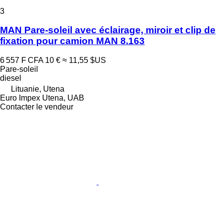
3
MAN Pare-soleil avec éclairage, miroir et clip de
fixation pour camion MAN 8.163
6 557 F CFA
10 €
≈ 11,55 $US
Pare-soleil
diesel
Lituanie, Utena
Euro Impex Utena, UAB
Contacter le vendeur