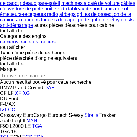
de capot
rideaux pare-soleil
machines à café de voiture
câbles
d'ouverture de porte
boîtiers du tableau de bord
tapis de sol
émetteurs-récepteurs radio
airbags
grilles de protection de la
cabine
accoudoirs
loquets de capot
porte-gobelets
éthylotests
anti-démarrage
autres pièces détachées pour cabine
tout afficher
Catégorie des engins
camions
tracteurs routiers
tout afficher
Type d'une pièce de rechange
pièce détachée d'origine
équivalent
tout afficher
Marque
Aucun résultat trouvé pour cette recherche
BMW
Brand
Covind
DAF
CF
LF
XF
XG
DB
Ford
F-MAX
IVECO
Crossway
EuroCargo
Eurotech
S-Way
Stralis
Trakker
Joab
Loglift
MAN
F90
L2000
LE
TGA
TGA 18