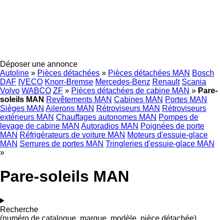
Déposer une annonce
Autoline
»
Pièces détachées
»
Pièces détachées MAN
Bosch
DAF
IVECO
Knorr-Bremse
Mercedes-Benz
Renault
Scania
Volvo
WABCO
ZF
»
Pièces détachées de cabine MAN
»
Pare-
soleils MAN
Revêtements MAN
Cabines MAN
Portes MAN
Sièges MAN
Ailerons MAN
Rétroviseurs MAN
Rétroviseurs
extérieurs MAN
Chauffages autonomes MAN
Pompes de
levage de cabine MAN
Autoradios MAN
Poignées de porte
MAN
Réfrigérateurs de voiture MAN
Moteurs d'essuie-glace
MAN
Serrures de portes MAN
Tringleries d'essuie-glace MAN
»
Pare-soleils MAN
Recherche
(numéro de catalogue, marque, modèle, pièce détachée)