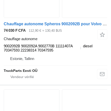
Chauffage autonome Spheros 9002092B pour Volvo B6, B7, B9, B10, B12 bus (1978-2011)
74 030 F CFA
112,90 €
≈ 130,40 $US
Chauffage autonome
9002092B 9002092A 9002770B 11111407A
diesel
70347593 22238314 70347595
Estonie, Tallinn
TruckParts Eesti OÜ