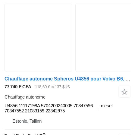
Chauffage autonome Spheros U4856 pour Volvo B6, B7, B9, B10, B12 bus (1978-2011)
77 740 F CFA
118,60 €
≈ 137 $US
Chauffage autonome
U4856 11117198A 5704200240005 70347596
diesel
70347552 21083159 22342975
Estonie, Tallinn