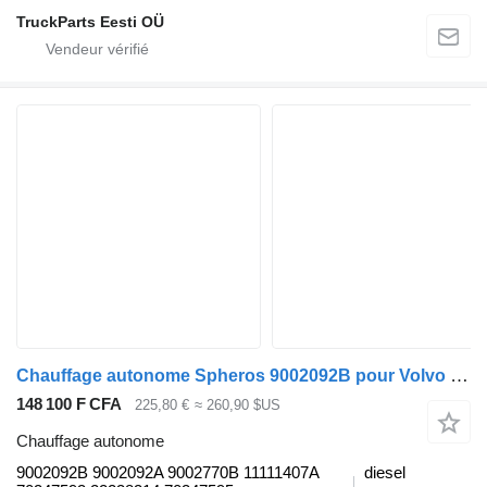
TruckParts Eesti OÜ
Chauffage autonome Spheros 9002092B pour Volvo B6, B7, B9, B10, B12 bus (1978-2011)
148 100 F CFA
225,80 €
≈ 260,90 $US
Chauffage autonome
9002092B 9002092A 9002770B 11111407A
diesel