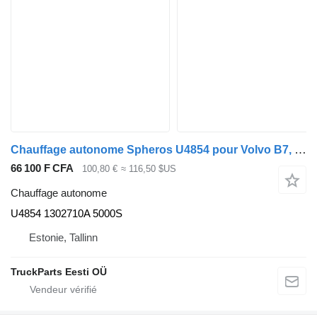
Chauffage autonome Spheros U4854 pour Volvo B7, B8, B9, B12 bus (2005-)
66 100 F CFA
100,80 €
≈ 116,50 $US
Chauffage autonome
U4854 1302710A 5000S
Estonie, Tallinn
TruckParts Eesti OÜ