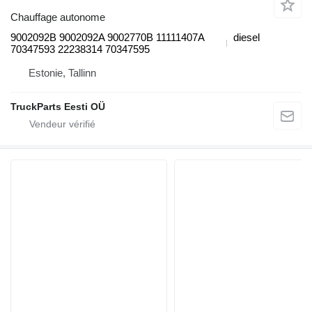
Chauffage autonome
9002092B 9002092A 9002770B 11111407A
diesel
70347593 22238314 70347595
Estonie, Tallinn
TruckParts Eesti OÜ