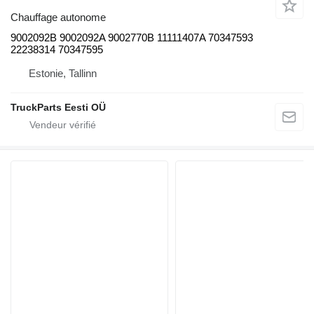
Chauffage autonome
9002092B 9002092A 9002770B 11111407A 70347593
22238314 70347595
Estonie, Tallinn
TruckParts Eesti OÜ