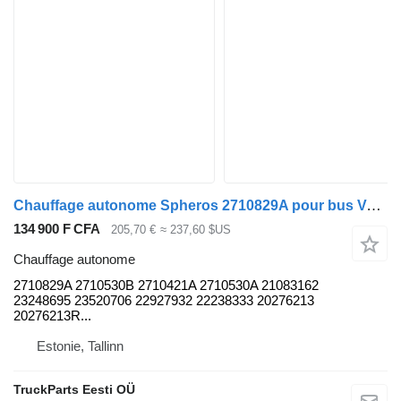
Chauffage autonome Spheros 2710829A pour bus Volvo B5LH, B0E (2008-)
134 900 F CFA
205,70 €
≈ 237,60 $US
Chauffage autonome
2710829A 2710530B 2710421A 2710530A 21083162
23248695 23520706 22927932 22238333 20276213
20276213R...
Estonie, Tallinn
TruckParts Eesti OÜ