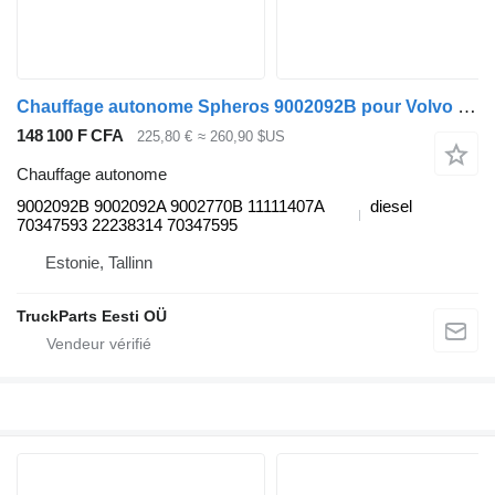
Chauffage autonome Spheros 9002092B pour Volvo B6, B7, B9, B10, B12 bus (1978-2011)
148 100 F CFA
225,80 €
≈ 260,90 $US
Chauffage autonome
9002092B 9002092A 9002770B 11111407A
diesel
70347593 22238314 70347595
Estonie, Tallinn
TruckParts Eesti OÜ