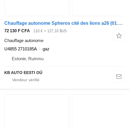
Chauffage autonome Spheros cité des lions a26 (01.98-12.13) U4855 2710185A pour MAN Lion's bus (1991-)
72 130 F CFA
110 €
≈ 127,10 $US
Chauffage autonome
U4855 2710185A
gaz
Estonie, Rummu
KB AUTO EESTI OÜ