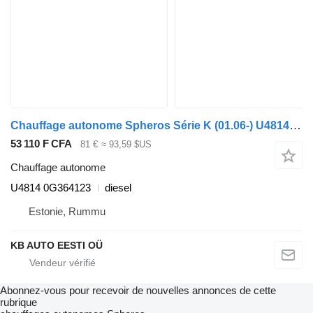
Chauffage autonome Spheros Série K (01.06-) U4814 0G364123 pour Scania K,N,F-series bus (2006-)
53 110 F CFA
81 €
≈ 93,59 $US
Chauffage autonome
U4814 0G364123
diesel
Estonie, Rummu
KB AUTO EESTI OÜ
Abonnez-vous pour recevoir de nouvelles annonces de cette
rubrique