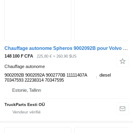
Chauffage autonome Spheros 9002092B pour Volvo B6, B7, B9, B10, B12 bus (1978-2011)
148 100 F CFA
225,80 €
≈ 260,90 $US
Chauffage autonome
9002092B 9002092A 9002770B 11111407A
diesel
70347593 22238314 70347595
Estonie, Tallinn
TruckParts Eesti OÜ