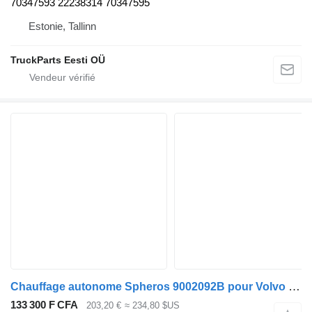
70347593 22238314 70347595
Estonie, Tallinn
TruckParts Eesti OÜ
Chauffage autonome Spheros 9002092B pour Volvo B6, B7, B9, B10, B12 bus (1978-2011)
133 300 F CFA
203,20 €
≈ 234,80 $US