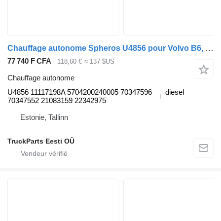
Chauffage autonome Spheros U4856 pour Volvo B6, B7, B9, B10, B12 bus (1978-2011)
77 740 F CFA
118,60 €
≈ 137 $US
Chauffage autonome
U4856 11117198A 5704200240005 70347596
diesel
70347552 21083159 22342975
Estonie, Tallinn
TruckParts Eesti OÜ