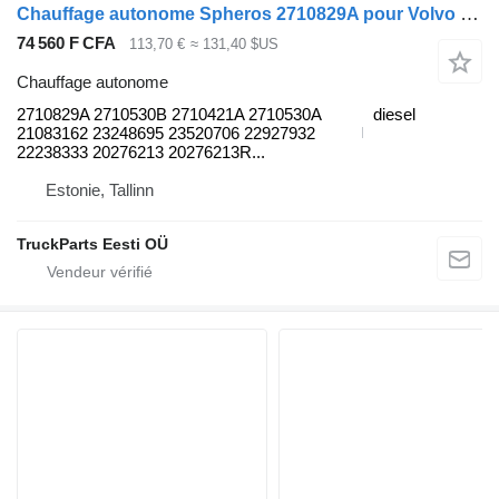
Chauffage autonome Spheros 2710829A pour Volvo B6, B7, B9, B10, B12 bus (1978-2011)
74 560 F CFA
113,70 €
≈ 131,40 $US
Chauffage autonome
2710829A 2710530B 2710421A 2710530A
diesel
21083162 23248695 23520706 22927932
22238333 20276213 20276213R...
Estonie, Tallinn
TruckParts Eesti OÜ