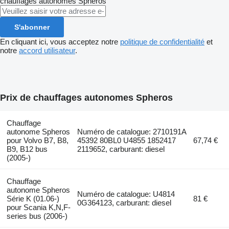
chauffages autonomes
Spheros
S'abonner
En cliquant ici, vous acceptez notre
politique de confidentialité
et
notre
accord utilisateur
.
Prix de chauffages autonomes Spheros
Chauffage
autonome Spheros
Numéro de catalogue: 2710191A
pour Volvo B7, B8,
45392 80BL0 U4855 1852417
67,74 €
B9, B12 bus
2119652, carburant: diesel
(2005-)
Chauffage
autonome Spheros
Numéro de catalogue: U4814
Série K (01.06-)
81 €
0G364123, carburant: diesel
pour Scania K,N,F-
series bus (2006-)