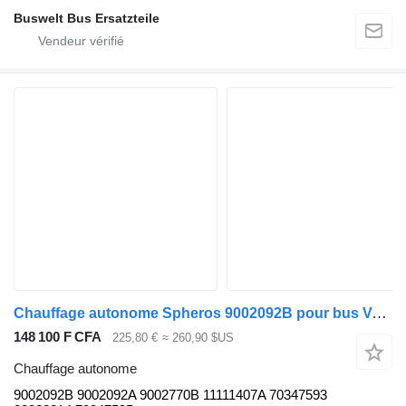
Buswelt Bus Ersatzteile
Chauffage autonome Spheros 9002092B pour bus Volvo B5LH, B0E (2008-)
148 100 F CFA
225,80 €
≈ 260,90 $US
Chauffage autonome
9002092B 9002092A 9002770B 11111407A 70347593