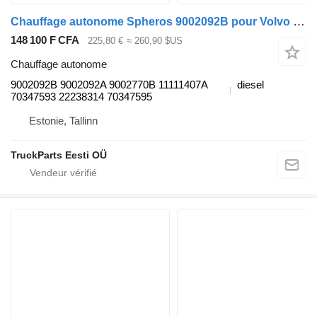
Chauffage autonome Spheros 9002092B pour Volvo B6, B7, B9, B10, B12 bus (1978-2011)
148 100 F CFA
225,80 €
≈ 260,90 $US
Chauffage autonome
9002092B 9002092A 9002770B 11111407A
diesel
70347593 22238314 70347595
Estonie, Tallinn
TruckParts Eesti OÜ