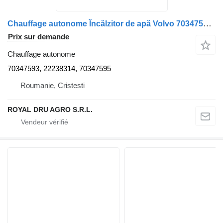
Chauffage autonome Încălzitor de apă Volvo 70347593 pour camion Spheros 70347593 / 22238314 / 70347595
Prix sur demande
Chauffage autonome
70347593, 22238314, 70347595
Roumanie, Cristesti
ROYAL DRU AGRO S.R.L.