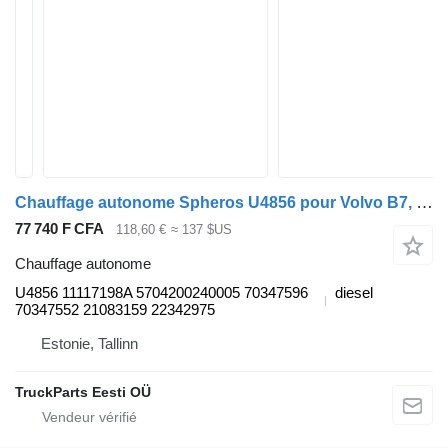
Chauffage autonome Spheros U4856 pour Volvo B7, B8, B9, B12 bus (2005-)
77 740 F CFA
118,60 €
≈ 137 $US
Chauffage autonome
U4856 11117198A 5704200240005 70347596
diesel
70347552 21083159 22342975
Estonie, Tallinn
TruckParts Eesti OÜ