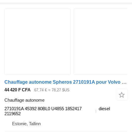
Chauffage autonome Spheros 2710191A pour Volvo B7, B8, B9, B12 bus (2005-)
44 420 F CFA
67,74 €
≈ 78,27 $US
Chauffage autonome
2710191A 45392 80BL0 U4855 1852417
diesel
2119652
Estonie, Tallinn