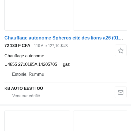
Chauffage autonome Spheros cité des lions a26 (01.98-12.13) U4855 pour MAN Lion's bus (1991-)
72 130 F CFA
110 €
≈ 127,10 $US
Chauffage autonome
U4855 2710185A 14205705
gaz
Estonie, Rummu
KB AUTO EESTI OÜ