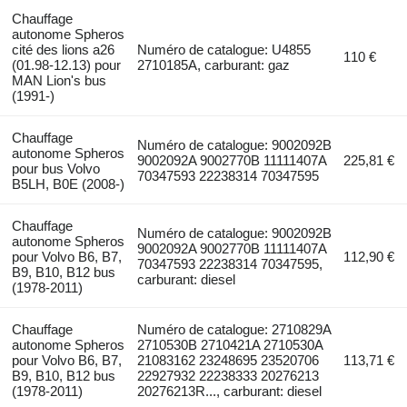
Chauffage
autonome Spheros
cité des lions a26
Numéro de catalogue: U4855
110 €
(01.98-12.13) pour
2710185A, carburant: gaz
MAN Lion's bus
(1991-)
Chauffage
Numéro de catalogue: 9002092B
autonome Spheros
9002092A 9002770B 11111407A
225,81 €
pour bus Volvo
70347593 22238314 70347595
B5LH, B0E (2008-)
Chauffage
Numéro de catalogue: 9002092B
autonome Spheros
9002092A 9002770B 11111407A
pour Volvo B6, B7,
112,90 €
70347593 22238314 70347595,
B9, B10, B12 bus
carburant: diesel
(1978-2011)
Chauffage
Numéro de catalogue: 2710829A
autonome Spheros
2710530B 2710421A 2710530A
pour Volvo B6, B7,
21083162 23248695 23520706
113,71 €
B9, B10, B12 bus
22927932 22238333 20276213
(1978-2011)
20276213R..., carburant: diesel