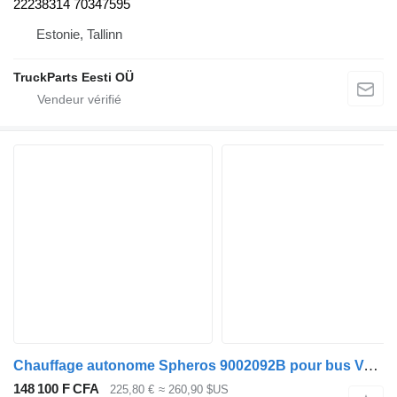
22238314 70347595
Estonie, Tallinn
TruckParts Eesti OÜ
Chauffage autonome Spheros 9002092B pour bus Volvo B5LH, B0E (2008-)
148 100 F CFA
225,80 €
≈ 260,90 $US