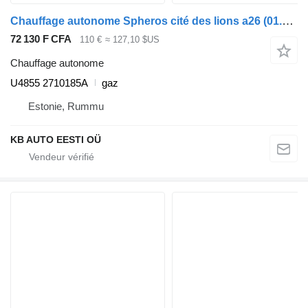
Chauffage autonome Spheros cité des lions a26 (01.98-12.13) U4855 2710185A pour MAN Lion's bus (1991-)
72 130 F CFA
110 €
≈ 127,10 $US
Chauffage autonome
U4855 2710185A
gaz
Estonie, Rummu
KB AUTO EESTI OÜ