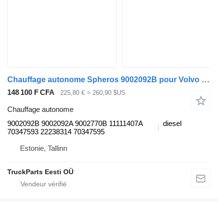
Chauffage autonome Spheros 9002092B pour Volvo B6, B7, B9, B10, B12 bus (1978-2011)
148 100 F CFA
225,80 €
≈ 260,90 $US
Chauffage autonome
9002092B 9002092A 9002770B 11111407A
diesel
70347593 22238314 70347595
Estonie, Tallinn
TruckParts Eesti OÜ