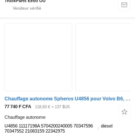
TruckParts Eesti OÜ
Chauffage autonome Spheros U4856 pour Volvo B6, B7, B9, B10, B12 bus (1978-2011)
77 740 F CFA
118,60 €
≈ 137 $US
Chauffage autonome
U4856 11117198A 5704200240005 70347596
diesel
70347552 21083159 22342975