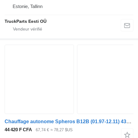
Estonie, Tallinn
TruckParts Eesti OÜ
Chauffage autonome Spheros B12B (01.97-12.11) 43152D pour Volvo B6, B7, B9, B10, B12 bus (1978-2011)
44 420 F CFA
67,74 €
≈ 78,27 $US