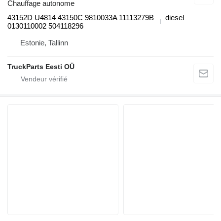
Chauffage autonome
43152D U4814 43150C 9810033A 11113279B
diesel
0130110002 504118296
Estonie, Tallinn
TruckParts Eesti OÜ