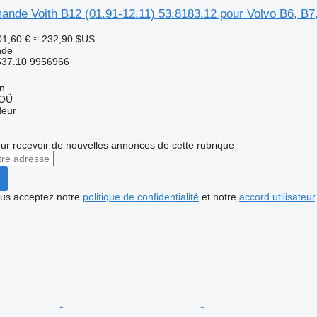
ande Voith B12 (01.91-12.11) 53.8183.12 pour Volvo B6, B7
01,60 €
≈ 232,90 $US
nde
537.10 9956966
nn
 OÜ
deur
r recevoir de nouvelles annonces de cette rubrique
vous acceptez notre
politique de confidentialité
et notre
accord utilisateur