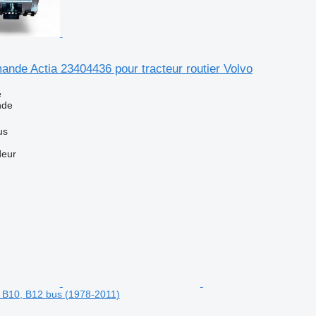
nde Actia 23404436 pour tracteur routier Volvo
e
nde
us
deur
, B10, B12 bus (1978-2011)