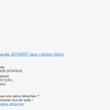
ande 20745557 pour camion Volvo
e
nde
939 20747610
stesti
O S.R.L.
deur
pas une pièce détachée ?
mande tout de suite !
pièce détachée