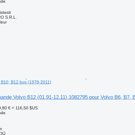
nde
stesti
O S.R.L.
deur
, B10, B12 bus (1978-2011)
ande Volvo B12 (01.91-12.11) 1082795 pour Volvo B6, B7, 
,80 €
≈ 116,50 $US
nde
nn
 OÜ