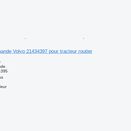
ande Volvo 21434397 pour tracteur routier
e
nde
4395
us
deur