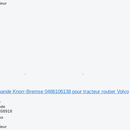
deur
ande Knorr-Bremse 0486106138 pour tracteur routier Volvo
e
nde
358918
us
deur