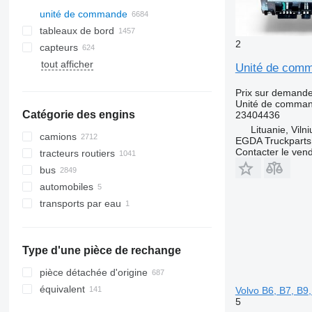
unité de commande
tableaux de bord
2
capteurs
tout afficher
Unité de comma
Prix sur demand
Unité de comma
Catégorie des engins
23404436
Lituanie, Vilni
camions
EGDA Truckparts
Contacter le ven
tracteurs routiers
bus
automobiles
transports par eau
bateaux
Type d'une pièce de rechange
pièce détachée d'origine
équivalent
Volvo B6, B7, B9
5