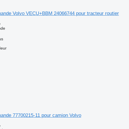
ande Volvo VECU+BBM 24066744 pour tracteur routier
e
nde
us
deur
ande 77700215-11 pour camion Volvo
e