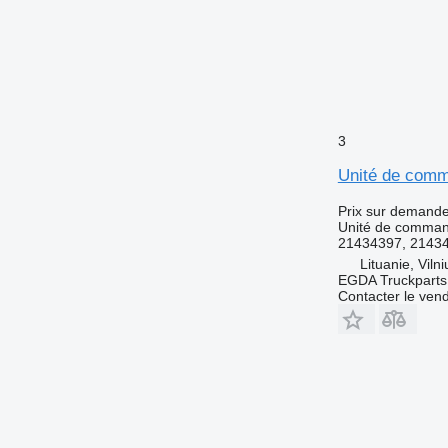
3
Unité de comm
Prix sur demand
Unité de comma
21434397, 2143
Lituanie, Vilni
EGDA Truckparts
Contacter le ven