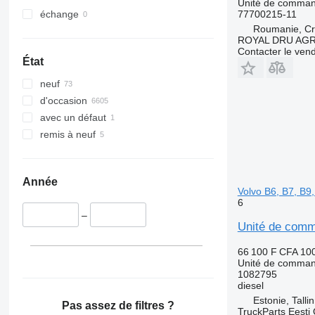
Unité de comma
77700215-11
échange
Roumanie, Cri
ROYAL DRU AGR
Contacter le ven
État
neuf
d'occasion
avec un défaut
remis à neuf
Année
Volvo B6, B7, B9
6
–
Unité de comm
66 100 F CFA
100
Unité de comma
1082795
diesel
Estonie, Talli
Pas assez de filtres ?
TruckParts Eesti