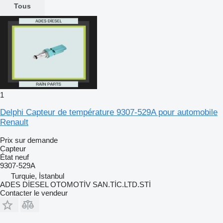
Tous
1
Delphi Capteur de température 9307-529A pour automobile
Renault
Prix sur demande
Capteur
État
neuf
9307-529A
Turquie, İstanbul
ADES DİESEL OTOMOTİV SAN.TİC.LTD.STİ
Contacter le vendeur