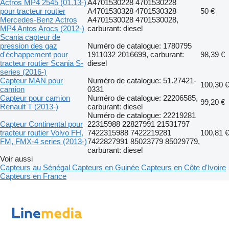
Actros MP4 2545 (01.13-)
A4701530228 4701530228
pour tracteur routier
A4701530328 4701530328
50 €
Mercedes-Benz Actros
A4701530028 4701530028,
MP4 Antos Arocs (2012-)
carburant: diesel
Scania capteur de
pression des gaz
Numéro de catalogue: 1780795
d'échappement pour
1911032 2016699, carburant:
98,39 €
tracteur routier Scania S-
diesel
series (2016-)
Capteur MAN pour
Numéro de catalogue: 51.27421-
100,30 €
camion
0331
Capteur pour camion
Numéro de catalogue: 22206585,
99,20 €
Renault T (2013-)
carburant: diesel
Numéro de catalogue: 22219281
Capteur Continental pour
22315988 22827991 21531797
tracteur routier Volvo FH,
7422315988 7422219281
100,81 €
FM, FMX-4 series (2013-)
7422827991 85023779 85029779,
carburant: diesel
Voir aussi
Capteurs au Sénégal
Capteurs en Guinée
Capteurs en Côte d'Ivoire
Capteurs en France