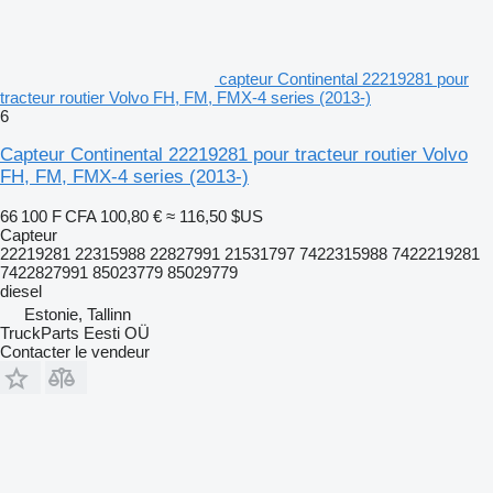
capteur Continental 22219281 pour
tracteur routier Volvo FH, FM, FMX-4 series (2013-)
6
Capteur Continental 22219281 pour tracteur routier Volvo
FH, FM, FMX-4 series (2013-)
66 100 F CFA
100,80 €
≈ 116,50 $US
Capteur
22219281 22315988 22827991 21531797 7422315988 7422219281
7422827991 85023779 85029779
diesel
Estonie, Tallinn
TruckParts Eesti OÜ
Contacter le vendeur