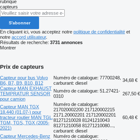
rubrique
capteurs
S'abonner
En cliquant ici, vous acceptez notre
politique de confidentialité
et
notre
accord utilisateur
.
Résultats de recherche:
3731 annonces
Montrer
Prix de capteurs
Capteur pour bus Volvo
Numéro de catalogue: 77700248,
34,68 €
B6, B7, B9, B10, B12
carburant: diesel
Capteur MAN EXHAUST
Numéro de catalogue: 51.27421-
TEMPRATUR SENSOR
267,50 €
0310
pour camion
Numéro de catalogue:
Capteur MAN TGX
217020002200 217120002215
18.440 (01.07-) pour
2171.20002201 217120002201
tracteur routier MAN TGL,
60,48 €
81271210028 81241210043
TGM, TGS, TGX (2005-
81271210058 81271210080...,
2021)
carburant: diesel
Capteur Mercedes-Benz
Numéro de catalogue: