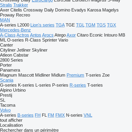
Stralis
Trakker
Axer
Citelis
Crossway
Daily
Domino
Evadys
Karosa
Magelys
Proway
Recreo
MAN
A-series
L2000
Lion's series
TGA
TGE
TGL
TGM
TGS
TGX
Mercedes-Benz
A-Class
Actros
Antos
Arocs
Atego
Axor
Citaro
Econic
Intouro
MB
ML
O-series
R-Class
Sprinter
Vario
Canter
Cityliner
Jetliner
Skyliner
Atleon
Cabstar
2800 Series
Porter
Panamera
Magnum
Mascott
Midliner
Midlum
Premium
T-series
Zoe
Scania
G-series
K-series
L-series
P-series
R-series
T-series
Alpino
Urbino
Prestij
SL
Tacoma
Volvo
A-series
B-series
FH
FL
FM
FMX
N-series
VNL
tout afficher
Localisation
Rechercher dans un périmètre