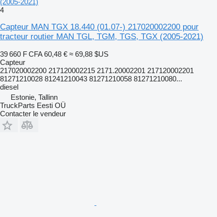
(2005-2021)
4
Capteur MAN TGX 18.440 (01.07-) 217020002200 pour
tracteur routier MAN TGL, TGM, TGS, TGX (2005-2021)
39 660 F CFA
60,48 €
≈ 69,88 $US
Capteur
217020002200 217120002215 2171.20002201 217120002201
81271210028 81241210043 81271210058 81271210080...
diesel
Estonie, Tallinn
TruckParts Eesti OÜ
Contacter le vendeur