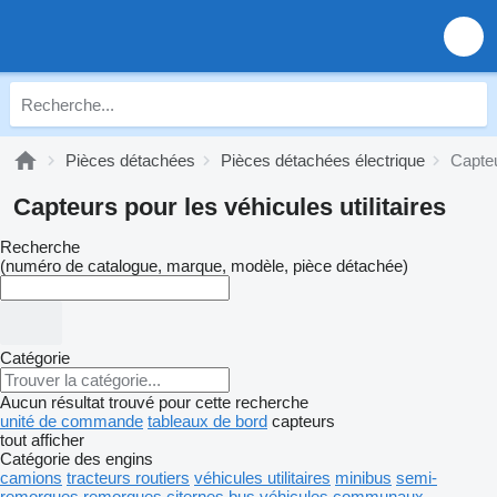
Pièces détachées
Pièces détachées électrique
Capte
Capteurs pour les véhicules utilitaires
Recherche
(numéro de catalogue, marque, modèle, pièce détachée)
Catégorie
Aucun résultat trouvé pour cette recherche
unité de commande
tableaux de bord
capteurs
tout afficher
Catégorie des engins
camions
tracteurs routiers
véhicules utilitaires
minibus
semi-
remorques
remorques
citernes
bus
véhicules communaux