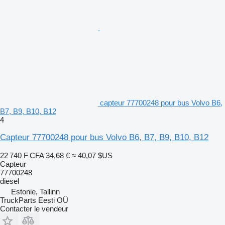
capteur 77700248 pour bus Volvo B6,
B7, B9, B10, B12
4
Capteur 77700248 pour bus Volvo B6, B7, B9, B10, B12
22 740 F CFA
34,68 €
≈ 40,07 $US
Capteur
77700248
diesel
Estonie, Tallinn
TruckParts Eesti OÜ
Contacter le vendeur