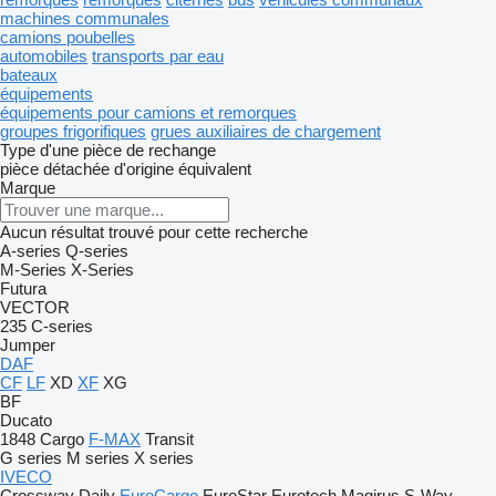
machines communales
camions poubelles
automobiles
transports par eau
bateaux
équipements
équipements pour camions et remorques
groupes frigorifiques
grues auxiliaires de chargement
Type d'une pièce de rechange
pièce détachée d'origine
équivalent
Marque
Aucun résultat trouvé pour cette recherche
A-series
Q-series
M-Series
X-Series
Futura
VECTOR
235
C-series
Jumper
DAF
CF
LF
XD
XF
XG
BF
Ducato
1848
Cargo
F-MAX
Transit
G series
M series
X series
IVECO
Crossway
Daily
EuroCargo
EuroStar
Eurotech
Magirus
S-Way