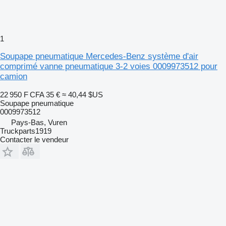
1
Soupape pneumatique Mercedes-Benz système d'air
comprimé vanne pneumatique 3-2 voies 0009973512 pour
camion
22 950 F CFA
35 €
≈ 40,44 $US
Soupape pneumatique
0009973512
Pays-Bas, Vuren
Truckparts1919
Contacter le vendeur