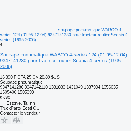
soupape pneumatique WABCO 4-
series 124 (01.95-12.04) 9347141280 pour tracteur routier Scania 4-
series (1995-2006)
4
Soupape pneumatique WABCO 4-series 124 (01.95-12.04)
9347141280 pour tracteur routier Scania 4-series (1995-
2006)
16 390 F CFA
25 €
≈ 28,89 $US
Soupape pneumatique
9347141280 9347142110 1381883 1431049 1337904 1356635
1505406 1505399
diesel
Estonie, Tallinn
TruckParts Eesti OÜ
Contacter le vendeur