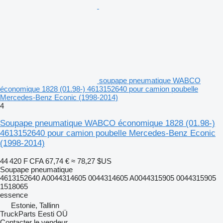
soupape pneumatique WABCO
économique 1828 (01.98-) 4613152640 pour camion poubelle
Mercedes-Benz Econic (1998-2014)
4
Soupape pneumatique WABCO économique 1828 (01.98-)
4613152640 pour camion poubelle Mercedes-Benz Econic
(1998-2014)
44 420 F CFA
67,74 €
≈ 78,27 $US
Soupape pneumatique
4613152640 A0044314605 0044314605 A0044315905 0044315905
1518065
essence
Estonie, Tallinn
TruckParts Eesti OÜ
Contacter le vendeur