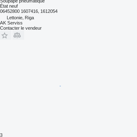
Soupape pneumatique
État
neuf
06452800 1607416, 1612054
Lettonie, Riga
AK Serviss
Contacter le vendeur
3