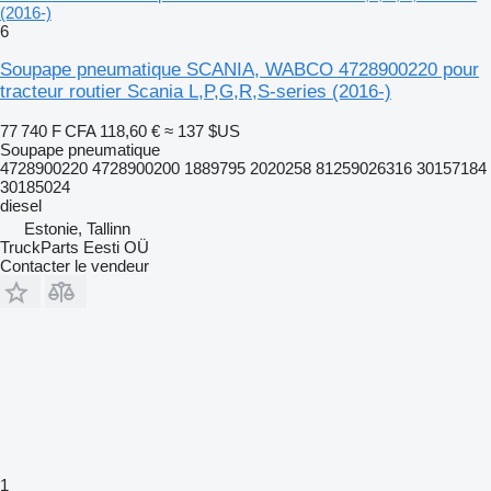
(2016-)
6
Soupape pneumatique SCANIA, WABCO 4728900220 pour
tracteur routier Scania L,P,G,R,S-series (2016-)
77 740 F CFA
118,60 €
≈ 137 $US
Soupape pneumatique
4728900220 4728900200 1889795 2020258 81259026316 30157184
30185024
diesel
Estonie, Tallinn
TruckParts Eesti OÜ
Contacter le vendeur
1