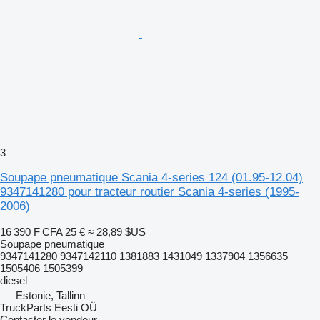
3
Soupape pneumatique Scania 4-series 124 (01.95-12.04)
9347141280 pour tracteur routier Scania 4-series (1995-
2006)
16 390 F CFA
25 €
≈ 28,89 $US
Soupape pneumatique
9347141280 9347142110 1381883 1431049 1337904 1356635
1505406 1505399
diesel
Estonie, Tallinn
TruckParts Eesti OÜ
Contacter le vendeur