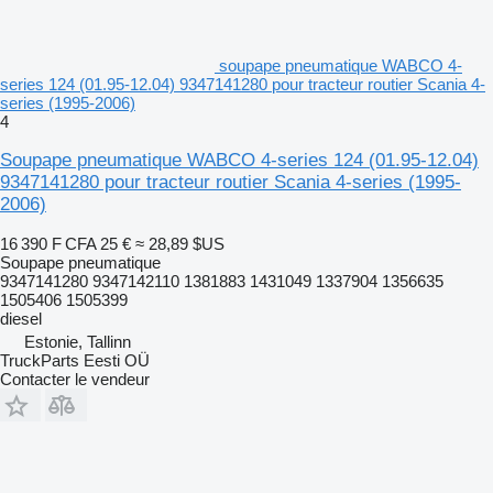
soupape pneumatique WABCO 4-
series 124 (01.95-12.04) 9347141280 pour tracteur routier Scania 4-
series (1995-2006)
4
Soupape pneumatique WABCO 4-series 124 (01.95-12.04)
9347141280 pour tracteur routier Scania 4-series (1995-
2006)
16 390 F CFA
25 €
≈ 28,89 $US
Soupape pneumatique
9347141280 9347142110 1381883 1431049 1337904 1356635
1505406 1505399
diesel
Estonie, Tallinn
TruckParts Eesti OÜ
Contacter le vendeur