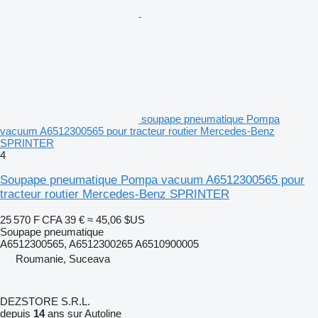
soupape pneumatique Pompa
vacuum A6512300565 pour tracteur routier Mercedes-Benz
SPRINTER
4
Soupape pneumatique Pompa vacuum A6512300565 pour
tracteur routier Mercedes-Benz SPRINTER
25 570 F CFA
39 €
≈ 45,06 $US
Soupape pneumatique
A6512300565, A6512300265 A6510900005
Roumanie, Suceava
DEZSTORE S.R.L.
depuis
14
ans sur Autoline