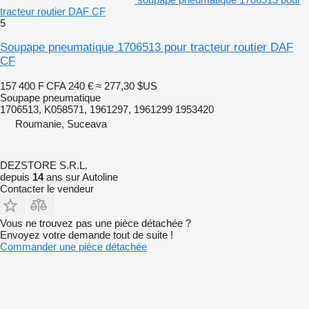
tracteur routier DAF CF
5
Soupape pneumatique 1706513 pour tracteur routier DAF
CF
157 400 F CFA
240 €
≈ 277,30 $US
Soupape pneumatique
1706513, K058571, 1961297, 1961299 1953420
Roumanie, Suceava
DEZSTORE S.R.L.
depuis
14
ans sur Autoline
Contacter le vendeur
Vous ne trouvez pas une pièce détachée ?
Envoyez votre demande tout de suite !
Commander une pièce détachée