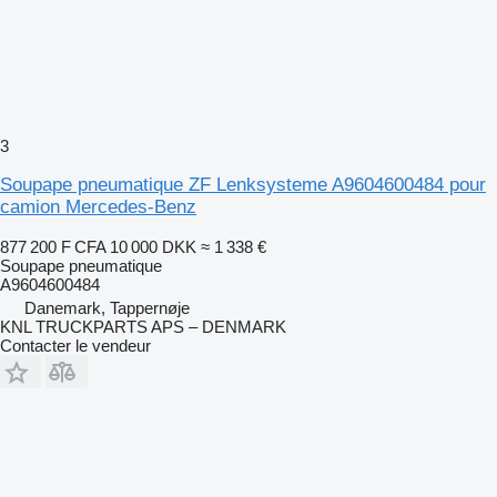
3
Soupape pneumatique ZF Lenksysteme A9604600484 pour
camion Mercedes-Benz
877 200 F CFA
10 000 DKK
≈ 1 338 €
Soupape pneumatique
A9604600484
Danemark, Tappernøje
KNL TRUCKPARTS APS – DENMARK
Contacter le vendeur