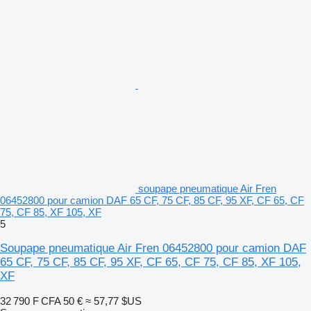
soupape pneumatique Air Fren
06452800 pour camion DAF 65 CF, 75 CF, 85 CF, 95 XF, CF 65, CF
75, CF 85, XF 105, XF
5
Soupape pneumatique Air Fren 06452800 pour camion DAF
65 CF, 75 CF, 85 CF, 95 XF, CF 65, CF 75, CF 85, XF 105,
XF
32 790 F CFA
50 €
≈ 57,77 $US