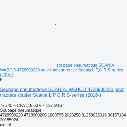
soupape pneumatique SCANIA,
WABCO 4728900220 pour tracteur routier Scania L,P,G,R,S-series
(2016-)
5
Soupape pneumatique SCANIA, WABCO 4728900220 pour
tracteur routier Scania L,P,G,R,S-series (2016-)
77 740 F CFA
118,60 €
≈ 137 $US
Soupape pneumatique
4728900220 4728900200 1889795 2020258 81259026316 30157184
30185024
diesel