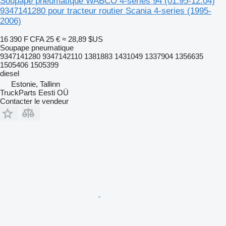
Soupape pneumatique WABCO 4-series 94 (01.95-12.04)
9347141280 pour tracteur routier Scania 4-series (1995-
2006)
16 390 F CFA
25 €
≈ 28,89 $US
Soupape pneumatique
9347141280 9347142110 1381883 1431049 1337904 1356635
1505406 1505399
diesel
Estonie, Tallinn
TruckParts Eesti OÜ
Contacter le vendeur