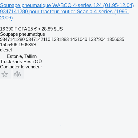
Soupape pneumatique WABCO 4-series 124 (01.95-12.04)
9347141280 pour tracteur routier Scania 4-series (1995-
2006)
16 390 F CFA
25 €
≈ 28,89 $US
Soupape pneumatique
9347141280 9347142110 1381883 1431049 1337904 1356635
1505406 1505399
diesel
Estonie, Tallinn
TruckParts Eesti OÜ
Contacter le vendeur