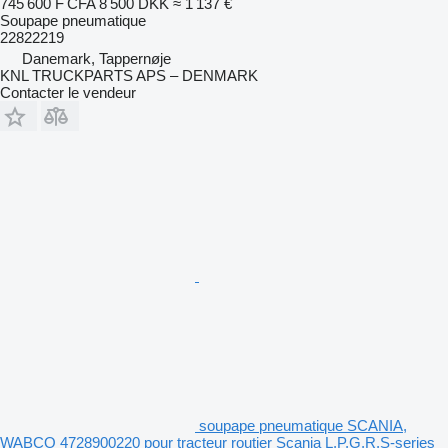
745 600 F CFA
8 500 DKK
≈ 1 137 €
Soupape pneumatique
22822219
Danemark, Tappernøje
KNL TRUCKPARTS APS – DENMARK
Contacter le vendeur
soupape pneumatique SCANIA,
WABCO 4728900220 pour tracteur routier Scania L,P,G,R,S-series