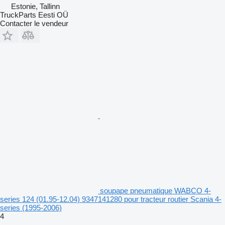
Estonie, Tallinn
TruckParts Eesti OÜ
Contacter le vendeur
soupape pneumatique WABCO 4-
series 124 (01.95-12.04) 9347141280 pour tracteur routier Scania 4-
series (1995-2006)
4