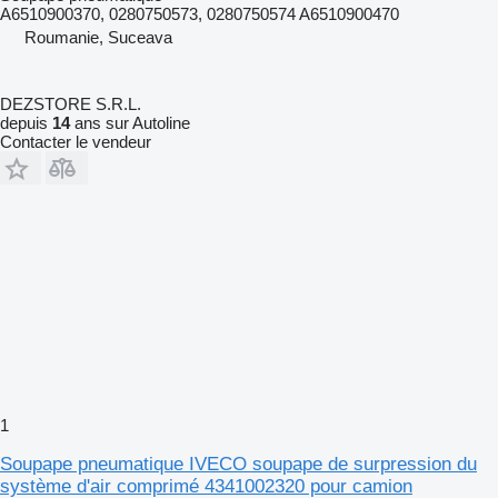
A6510900370, 0280750573, 0280750574 A6510900470
Roumanie, Suceava
DEZSTORE S.R.L.
depuis
14
ans sur Autoline
Contacter le vendeur
1
Soupape pneumatique IVECO soupape de surpression du
système d'air comprimé 4341002320 pour camion