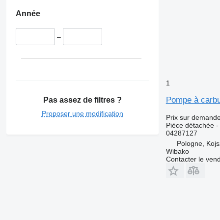
Année
–
1
Pompe à carbu
Pas assez de filtres ?
Proposer une modification
Prix sur demand
Pièce détachée -
04287127
Pologne, Koj
Wibako
Contacter le ven