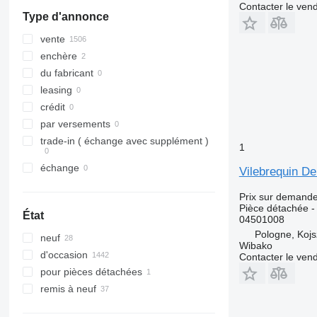
PC
Tourneo
R-Class
Mascott
FMX
Contacter le ven
Type d'annonce
Transit
S-Class
Master
G-series
SK
Maxity
L-series
vente
Sprinter
Megane
N-series
enchère
Tourino
Messenger
S-series
du fabricant
Tourismo
Midliner
SD
leasing
Travego
Midlum
Terberg
crédit
Unimog
Premium
V40
par versements
V-Class
Sandero
V60
trade-in ( échange avec supplément )
1
Vario
Scenic
V90
échange
Vilebrequin D
Viano
T-series
VM
Vito
TRM
VNL
Prix sur demand
Trafic
XC
Pièce détachée - 
État
04501008
Twingo
Pologne, Koj
neuf
Zoe
Wibako
d'occasion
Contacter le ven
pour pièces détachées
remis à neuf