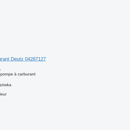
rant Deutz 04287127
e
 pompe à carburant
szówka
deur