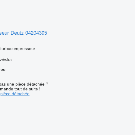
seur Deutz 04204395
e
 turbocompresseur
szówka
deur
pas une pièce détachée ?
mande tout de suite !
pièce détachée