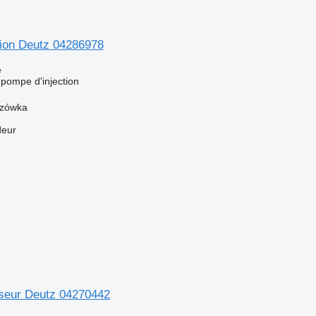
tion Deutz 04286978
e
 pompe d'injection
szówka
deur
seur Deutz 04270442