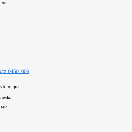
deur
eutz 04501008
e
vilebrequin
szówka
deur