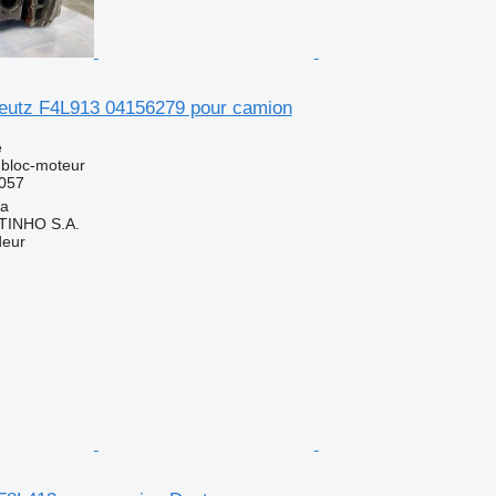
eutz F4L913 04156279 pour camion
e
 bloc-moteur
057
ia
TINHO S.A.
deur