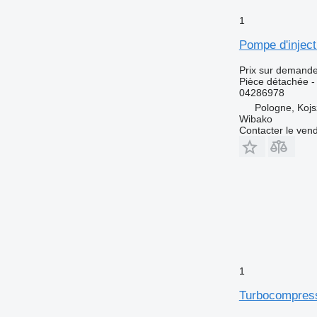
1
Pompe d'injec
Prix sur demand
Pièce détachée -
04286978
Pologne, Koj
Wibako
Contacter le ven
1
Turbocompres