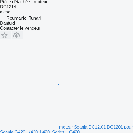
Pièce détachée - moteur
DC1214
diesel
Roumanie, Tunari
Danfuld
Contacter le vendeur
moteur Scania DC12.01 DC1201 pour
Scania G420, K420, L420, Series – C420