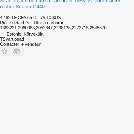
Scania unité de filtre à carburant 1863221 pour tracteur
routier Scania G440
42 620 F CFA
65 €
≈ 75,10 $US
Pièce détachée - filtre à carburant
1863221 2060083,2052847,2238138,2273715,2545570
Estonie, Kõrveküla
TSvaruosad
Contacter le vendeur