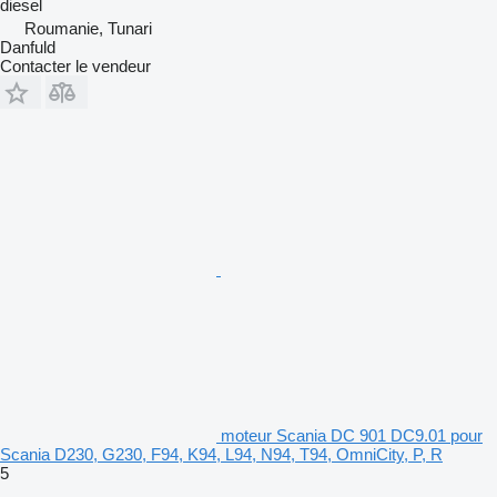
diesel
Roumanie, Tunari
Danfuld
Contacter le vendeur
moteur Scania DC 901 DC9.01 pour
Scania D230, G230, F94, K94, L94, N94, T94, OmniCity, P, R
5