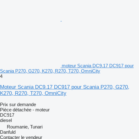
moteur Scania DC9.17 DC917 pour
Scania P270, G270, K270, R270, T270, OmniCity
4
Moteur Scania DC9.17 DC917 pour Scania P270, G270,
K270, R270, T270, OmniCity
Prix sur demande
Pièce détachée - moteur
DC917
diesel
Roumanie, Tunari
Danfuld
Contacter le vendeur