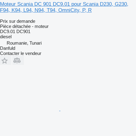
Moteur Scania DC 901 DC9.01 pour Scania D230, G230,
F94, K94, L94, N94, T94, OmniCity, P, R
Prix sur demande
Pièce détachée - moteur
DC9.01 DC901
diesel
Roumanie, Tunari
Danfuld
Contacter le vendeur