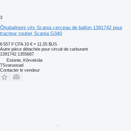
3
Õhuballooni vits Scania cerceau de ballon 1391742 pour
tracteur routier Scania G340
6 557 F CFA
10 €
≈ 11,55 $US
Autre pièce détachée pour circuit de carburant
1391742 1355687
Estonie, Kõrveküla
TSvaruosad
Contacter le vendeur