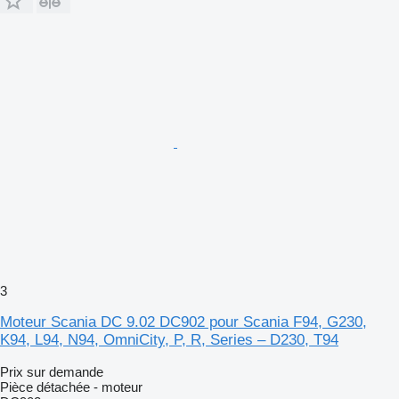
3
Moteur Scania DC 9.02 DC902 pour Scania F94, G230,
K94, L94, N94, OmniCity, P, R, Series – D230, T94
Prix sur demande
Pièce détachée - moteur