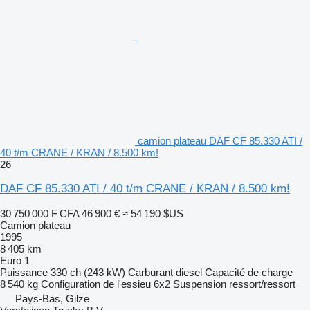
camion plateau DAF CF 85.330 ATI /
40 t/m CRANE / KRAN / 8.500 km!
26
DAF CF 85.330 ATI / 40 t/m CRANE / KRAN / 8.500 km!
30 750 000 F CFA
46 900 €
≈ 54 190 $US
Camion plateau
1995
8 405 km
Euro 1
Puissance
330 ch (243 kW)
Carburant
diesel
Capacité de charge
8 540 kg
Configuration de l'essieu
6x2
Suspension
ressort/ressort
Pays-Bas, Gilze