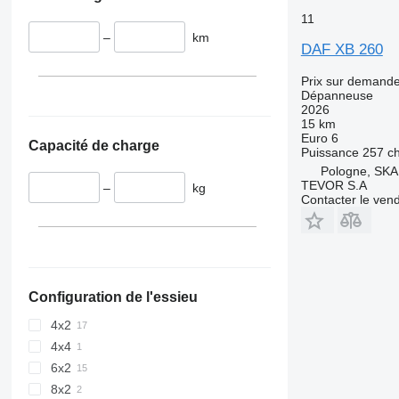
11
–
km
DAF XB 260
Prix sur demand
Dépanneuse
2026
15 km
Euro 6
Capacité de charge
Puissance
257 c
Pologne, S
TEVOR S.A
–
kg
Contacter le ven
Configuration de l'essieu
4x2
4x4
6x2
8x2