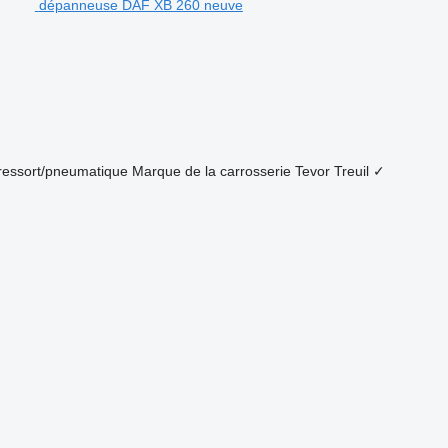
dépanneuse DAF XB 260 neuve
ressort/pneumatique
Marque de la carrosserie
Tevor
Treuil
✓