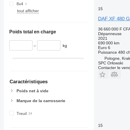
8x4
15
tout afficher
DAF XF 480 
36 660 000 F CF
Poids total en charge
Dépanneuse
2021
690 000 km
–
kg
Euro 6
Puissance
480 c
Pologne, Kra
SPC Orłowski
Contacter le ven
Caractéristiques
Poids net à vide
Marque de la carrosserie
Treuil
15