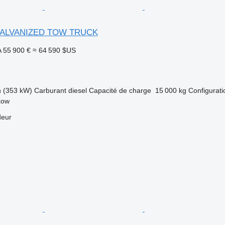
GALVANIZED TOW TRUCK
A
55 900 €
≈ 64 590 $US
h (353 kW)
Carburant
diesel
Capacité de charge
15 000 kg
Configurati
kow
deur