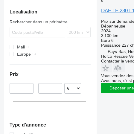
8
DAF LF 230 L1E
Localisation
Prix sur demand
Rechercher dans un périmètre
Dépanneuse
2024
3 100 km
Euro 6
Puissance
227 c
Mali
Pays-Bas, He
Europe
Hofco Rescue Ve
Contacter le ven
Pays-Bas
Pologne
Prix
Vous vendez des 
Allemagne
Avec nous, c'est 
Lituanie
Déposer une
–
Royaume-Uni
Roumanie
Norvège
Hongrie
tout afficher
Type d'annonce