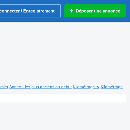
connecter / Enregistrement
Déposer une annonce
emier
Année - les plus anciens au début
Kilométrage ⬊
Kilométrage