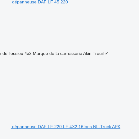
dépanneuse DAF LF 45 220
 de l'essieu
4x2
Marque de la carrosserie
Akin
Treuil
✓
dépanneuse DAF LF 220 LF 4X2 16tons NL-Truck APK