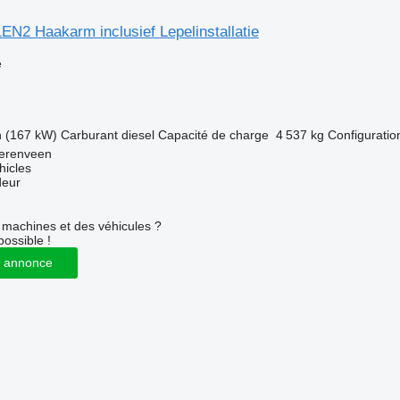
N2 Haakarm inclusief Lepelinstallatie
e
h (167 kW)
Carburant
diesel
Capacité de charge
4 537 kg
Configuration
erenveen
hicles
deur
machines et des véhicules ?
possible !
 annonce