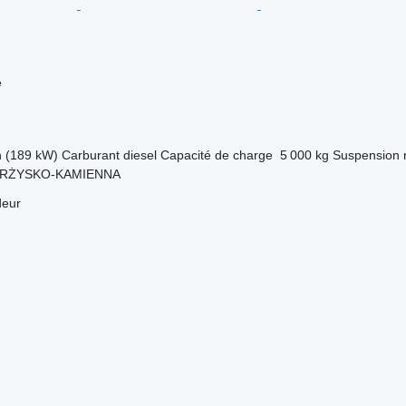
e
h (189 kW)
Carburant
diesel
Capacité de charge
5 000 kg
Suspension
KARŻYSKO-KAMIENNA
deur