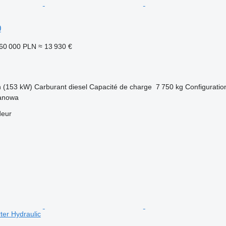
0
60 000 PLN
≈ 13 930 €
h (153 kW)
Carburant
diesel
Capacité de charge
7 750 kg
Configuration
manowa
deur
ter Hydraulic