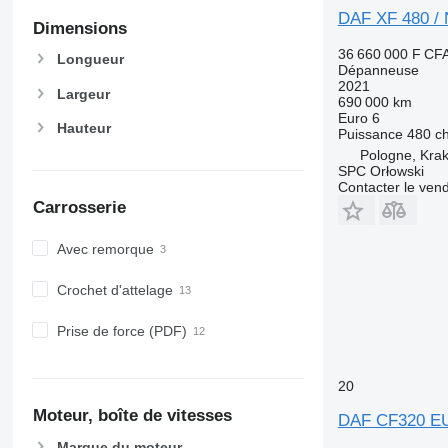
DAF XF 480 
Dimensions
36 660 000 F CF
Longueur
Dépanneuse
2021
Largeur
690 000 km
Euro 6
Hauteur
Puissance
480 c
Pologne, Kra
SPC Orłowski
Contacter le ven
Carrosserie
Avec remorque
Crochet d'attelage
Prise de force (PDF)
20
Moteur, boîte de vitesses
DAF CF320 E
Marque du moteur