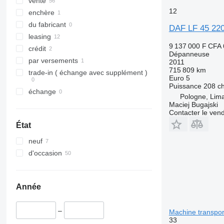
vente
12
enchère
du fabricant
DAF LF 45 22
leasing
9 137 000 F CFA
crédit
Dépanneuse
par versements
2011
715 809 km
trade-in ( échange avec supplément )
Euro 5
Puissance
208 c
échange
Pologne, Li
Maciej Bugajski
Contacter le ven
État
neuf
d'occasion
Année
–
Machine transpor
33