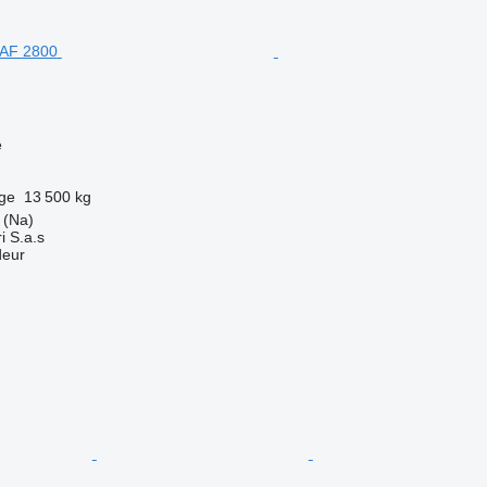
e
rge
13 500 kg
a (Na)
i S.a.s
deur