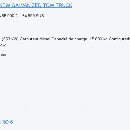
/ NEW GALVANIZED TOW TRUCK
A
55 900 €
≈ 64 590 $US
h (353 kW)
Carburant
diesel
Capacité de charge
15 000 kg
Configurati
kow
deur
URO 6