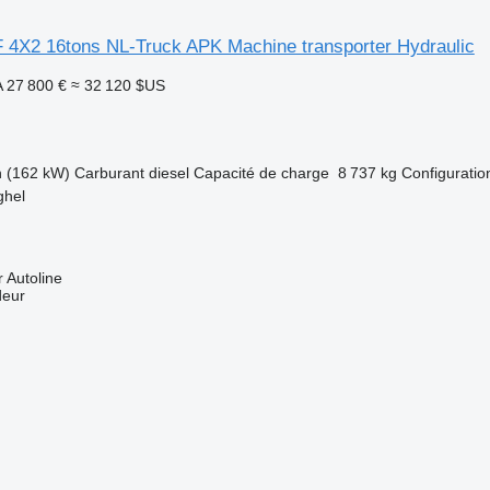
 4X2 16tons NL-Truck APK Machine transporter Hydraulic
A
27 800 €
≈ 32 120 $US
h (162 kW)
Carburant
diesel
Capacité de charge
8 737 kg
Configuration
ghel
 Autoline
deur