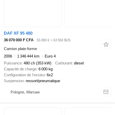
DAF XF 95 480
36 070 000 F CFA
55 000 €
≈ 63 550 $US
Camion plate-forme
2006
1 346 444 km
Euro 4
Puissance
480 ch (353 kW)
Carburant
diesel
Capacité de charge
6 000 kg
Configuration de l'essieu
6x2
Suspension
ressort/pneumatique
Pologne, Warsaw