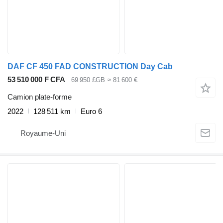
DAF CF 450 FAD CONSTRUCTION Day Cab
53 510 000 F CFA
69 950 £GB
≈ 81 600 €
Camion plate-forme
2022
128 511 km
Euro 6
Royaume-Uni