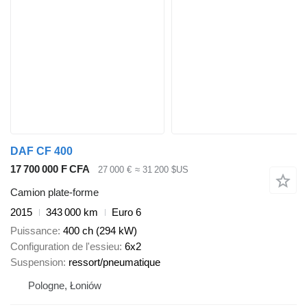
DAF CF 400
17 700 000 F CFA
27 000 €
≈ 31 200 $US
Camion plate-forme
2015
343 000 km
Euro 6
Puissance
400 ch (294 kW)
Configuration de l'essieu
6x2
Suspension
ressort/pneumatique
Pologne, Łoniów