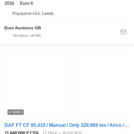
2016
Euro 6
Royaume-Uni, Leeds
Euro Auctions GB
VIDÉO
DAF FT CF 85.410 / Manual / Only 328.869 km / Airco / NL Truck
11 640 000 F CFA
17 750 €
≈ 20 510 $US