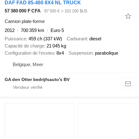
DAF FAD 85-460 8X4 NL TRUCK
57 380 000 F CFA
87 500 €
≈ 101 100 $US
Camion plate-forme
2012
700 359 km
Euro 5
Puissance
459 ch (337 kW)
Carburant
diesel
Capacité de charge
21 045 kg
Configuration de l'essieu
8x4
Suspension
parabolique
Belgique, Meer
GA den Otter bedrijfsauto’s BV