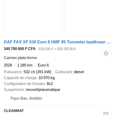
DAF FAX XF 530 Euro 6 HMF 95 Tonmeter laadkraan + Fly-Jib NEW & UNUS
340 700 000 F CFA
519 500 €
≈ 600 200 $US
Camion plate-forme
2026
1 180 km
Euro 6
Puissance
532 ch (391 kW)
Carburant
diesel
Capacité de charge
10 970 kg
Configuration de l'essieu
8x2
Suspension
ressort/pneumatique
Pays-Bas, Andelst
CLEANMAT