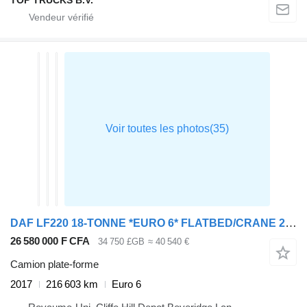
DAF LF220 18-TONNE *EURO 6* FLATBED/CRANE 2017 – MX66 MMV
26 580 000 F CFA
34 750 £GB
≈ 40 540 €
Camion plate-forme
2017
216 603 km
Euro 6