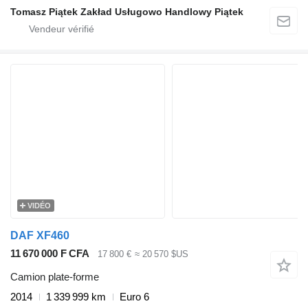
Tomasz Piątek Zakład Usługowo Handlowy Piątek
VIDÉO
DAF XF460
11 670 000 F CFA
17 800 €
≈ 20 570 $US
Camion plate-forme
2014
1 339 999 km
Euro 6