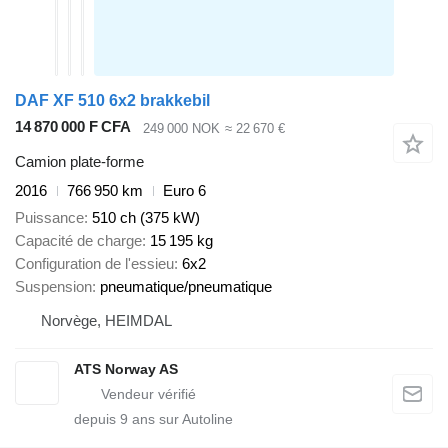
DAF XF 510 6x2 brakkebil
14 870 000 F CFA
249 000 NOK
≈ 22 670 €
Camion plate-forme
2016
766 950 km
Euro 6
Puissance
510 ch (375 kW)
Capacité de charge
15 195 kg
Configuration de l'essieu
6x2
Suspension
pneumatique/pneumatique
Norvège, HEIMDAL
ATS Norway AS
depuis
9
ans sur Autoline