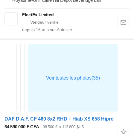
Royaume-Uni, Cliffe Hill Depot Beveridge Lan
FleetEx Limited
depuis
16
ans sur Autoline
DAF D.A.F. CF 460 8x2 RHD + Hiab XS 658 Hipro
64 590 000 F CFA
98 500 €
≈ 113 800 $US