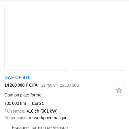
DAF CF 410
14 260 000 F CFA
21 750 €
≈ 25 130 $US
Camion plate-forme
709 000 km
Euro 5
Puissance
410 ch (301 kW)
Suspension
ressort/pneumatique
Espagne, Torrejón de Velasco