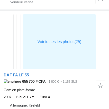
DAF FA LF 55
655 700 F CFA
1 000 €
≈ 1 155 $US
Camion plate-forme
2007
629 211 km
Euro 4
Allemagne, Krefeld