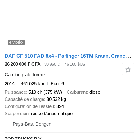
VIDÉO
DAF CF 510 FAD 8x4 - Palfinger 16TM Kraan, Crane, New Engine -Retard
26 200 000 F CFA
39 950 €
≈ 46 160 $US
Camion plate-forme
2014
461 025 km
Euro 6
Puissance
510 ch (375 kW)
Carburant
diesel
Capacité de charge
30 532 kg
Configuration de l'essieu
8x4
Suspension
ressort/pneumatique
Pays-Bas, Dongen
TOP TRUCKS B.V.