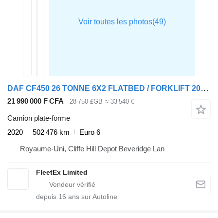
DAF CF450 26 TONNE 6X2 FLATBED / FORKLIFT 2020 – DL20 YXV
21 990 000 F CFA
28 750 £GB
≈ 33 540 €
Camion plate-forme
2020
502 476 km
Euro 6
Royaume-Uni, Cliffe Hill Depot Beveridge Lan
FleetEx Limited
depuis
16
ans sur Autoline