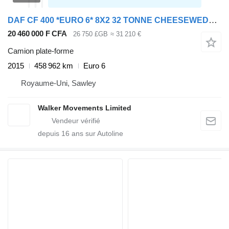
DAF CF 400 *EURO 6* 8X2 32 TONNE CHEESEWEDGE BEAVERTAIL – 2015 – PN6
20 460 000 F CFA
26 750 £GB
≈ 31 210 €
Camion plate-forme
2015
458 962 km
Euro 6
Royaume-Uni, Sawley
Walker Movements Limited
depuis
16
ans sur Autoline