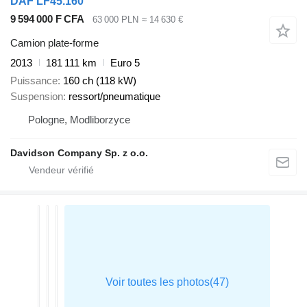
DAF LF45.160
9 594 000 F CFA
63 000 PLN
≈ 14 630 €
Camion plate-forme
2013
181 111 km
Euro 5
Puissance
160 ch (118 kW)
Suspension
ressort/pneumatique
Pologne, Modliborzyce
Davidson Company Sp. z o.o.