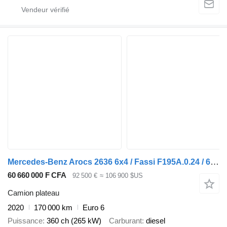
Mercedes-Benz Arocs 2636 6x4 / Fassi F195A.0.24 / 660 MTH / remote control / r
60 660 000 F CFA
92 500 €
≈ 106 900 $US
Camion plateau
2020
170 000 km
Euro 6
Puissance
360 ch (265 kW)
Carburant
diesel