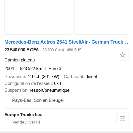
Mercedes-Benz Actros 2641 Steel/Air - German Truck - EPS 3 Ped - HMF 2223 K6
23 540 000 F CFA
35 900 €
≈ 41 480 $US
Camion plateau
2004
523 922 km
Euro 3
Puissance
410 ch (301 kW)
Carburant
diesel
Configuration de l'essieu
6x4
Suspension
ressort/pneumatique
Pays-Bas, Son en Breugel
Europe Trucks b.v.