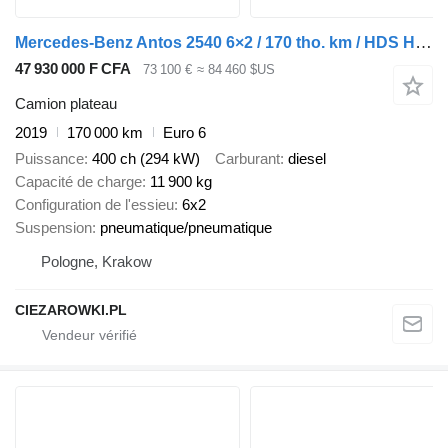
Mercedes-Benz Antos 2540 6×2 / 170 tho. km / HDS HIAB X-Duo 178
47 930 000 F CFA
73 100 €
≈ 84 460 $US
Camion plateau
2019
170 000 km
Euro 6
Puissance
400 ch (294 kW)
Carburant
diesel
Capacité de charge
11 900 kg
Configuration de l'essieu
6x2
Suspension
pneumatique/pneumatique
Pologne, Krakow
CIEZAROWKI.PL