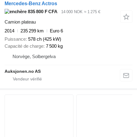
Mercedes-Benz Actros
835 800 F CFA
14 000 NOK
≈ 1 275 €
Camion plateau
2014
235 299 km
Euro 6
Puissance
578 ch (425 kW)
Capacité de charge
7 500 kg
Norvège, Solbergelva
Auksjonen.no AS