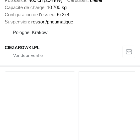
Puissance
400 ch (294 kW)
Carburant
diesel
Capacité de charge
10 700 kg
Configuration de l'essieu
6x2x4
Suspension
ressort/pneumatique
Pologne, Krakow
CIEZAROWKI.PL