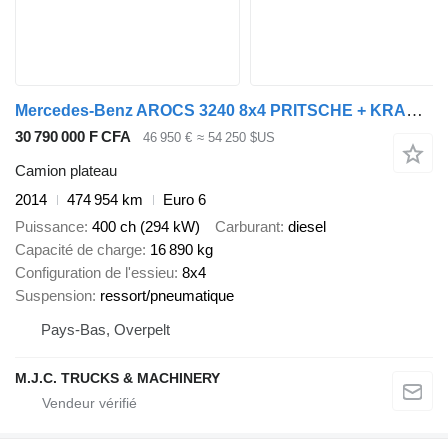
Mercedes-Benz AROCS 3240 8x4 PRITSCHE + KRAN X-HIPRO HIAB 192 E-4 (317h!) - RO
30 790 000 F CFA
46 950 €
≈ 54 250 $US
Camion plateau
2014
474 954 km
Euro 6
Puissance
400 ch (294 kW)
Carburant
diesel
Capacité de charge
16 890 kg
Configuration de l'essieu
8x4
Suspension
ressort/pneumatique
Pays-Bas, Overpelt
M.J.C. TRUCKS & MACHINERY