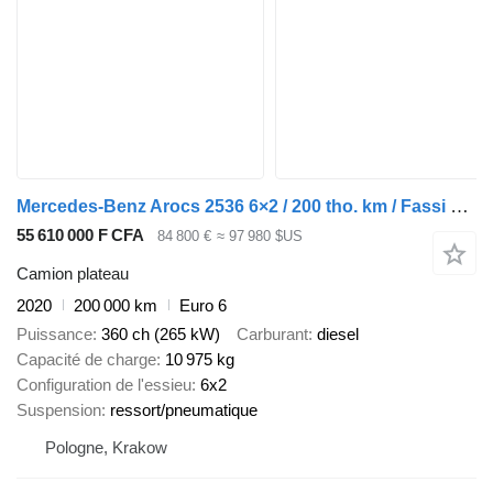
Mercedes-Benz Arocs 2536 6×2 / 200 tho. km / Fassi F195 crane / Rotator / Pilo
55 610 000 F CFA
84 800 €
≈ 97 980 $US
Camion plateau
2020
200 000 km
Euro 6
Puissance
360 ch (265 kW)
Carburant
diesel
Capacité de charge
10 975 kg
Configuration de l'essieu
6x2
Suspension
ressort/pneumatique
Pologne, Krakow