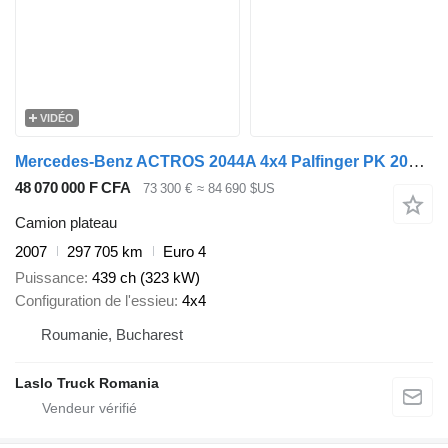
VIDÉO
Mercedes-Benz ACTROS 2044A 4x4 Palfinger PK 20002 hds Crane
48 070 000 F CFA
73 300 €
≈ 84 690 $US
Camion plateau
2007
297 705 km
Euro 4
Puissance
439 ch (323 kW)
Configuration de l'essieu
4x4
Roumanie, Bucharest
Laslo Truck Romania