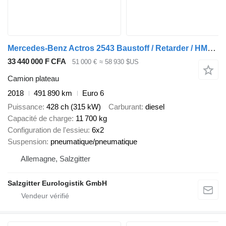
Mercedes-Benz Actros 2543 Baustoff / Retarder / HMF 2110 L2 / Lenkachse / Lift
33 440 000 F CFA
51 000 €
≈ 58 930 $US
Camion plateau
2018
491 890 km
Euro 6
Puissance
428 ch (315 kW)
Carburant
diesel
Capacité de charge
11 700 kg
Configuration de l'essieu
6x2
Suspension
pneumatique/pneumatique
Allemagne, Salzgitter
Salzgitter Eurologistik GmbH