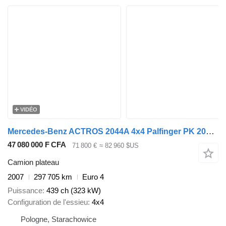
VIDÉO
Mercedes-Benz ACTROS 2044A 4x4 Palfinger PK 20002 hds Crane
47 080 000 F CFA
71 800 €
≈ 82 960 $US
Camion plateau
2007
297 705 km
Euro 4
Puissance
439 ch (323 kW)
Configuration de l'essieu
4x4
Pologne, Starachowice