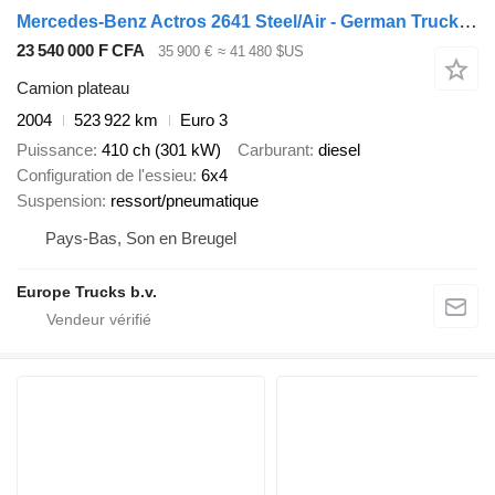
Mercedes-Benz Actros 2641 Steel/Air - German Truck - EPS 3 Ped - HMF 2223 K6
23 540 000 F CFA
35 900 €
≈ 41 480 $US
Camion plateau
2004
523 922 km
Euro 3
Puissance
410 ch (301 kW)
Carburant
diesel
Configuration de l'essieu
6x4
Suspension
ressort/pneumatique
Pays-Bas, Son en Breugel
Europe Trucks b.v.