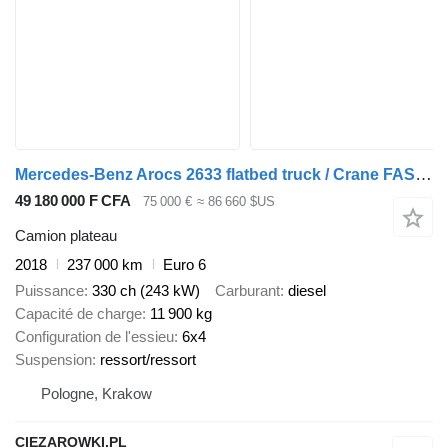
Mercedes-Benz Arocs 2633 flatbed truck / Crane FASSI F155A.0.23 / REMOTE CONTR
49 180 000 F CFA
75 000 €
≈ 86 660 $US
Camion plateau
2018
237 000 km
Euro 6
Puissance
330 ch (243 kW)
Carburant
diesel
Capacité de charge
11 900 kg
Configuration de l'essieu
6x4
Suspension
ressort/ressort
Pologne, Krakow
CIEZAROWKI.PL