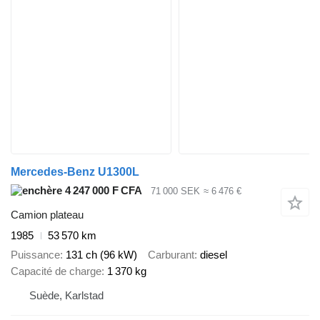
Mercedes-Benz U1300L
4 247 000 F CFA
71 000 SEK
≈ 6 476 €
Camion plateau
1985
53 570 km
Puissance
131 ch (96 kW)
Carburant
diesel
Capacité de charge
1 370 kg
Suède, Karlstad