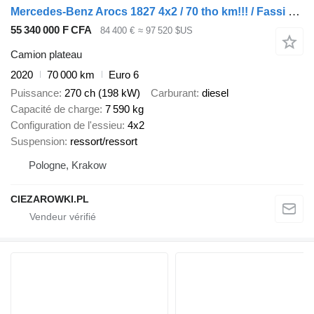
Mercedes-Benz Arocs 1827 4x2 / 70 tho km!!! / Fassi F135A.0.22 crane / remote
55 340 000 F CFA
84 400 €
≈ 97 520 $US
Camion plateau
2020
70 000 km
Euro 6
Puissance
270 ch (198 kW)
Carburant
diesel
Capacité de charge
7 590 kg
Configuration de l'essieu
4x2
Suspension
ressort/ressort
Pologne, Krakow
CIEZAROWKI.PL