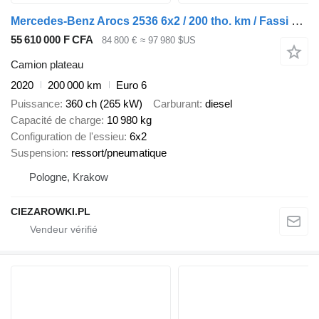
Mercedes-Benz Arocs 2536 6x2 / 200 tho. km / Fassi F195 crane / Rotator / Pilo
55 610 000 F CFA
84 800 €
≈ 97 980 $US
Camion plateau
2020
200 000 km
Euro 6
Puissance
360 ch (265 kW)
Carburant
diesel
Capacité de charge
10 980 kg
Configuration de l'essieu
6x2
Suspension
ressort/pneumatique
Pologne, Krakow
CIEZAROWKI.PL