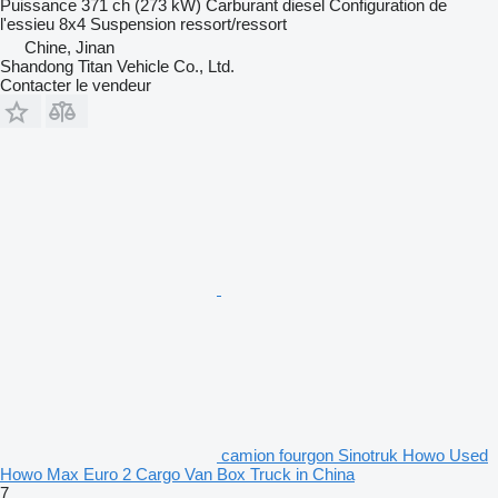
Puissance
371 ch (273 kW)
Carburant
diesel
Configuration de
l'essieu
8x4
Suspension
ressort/ressort
Chine, Jinan
Shandong Titan Vehicle Co., Ltd.
Contacter le vendeur
camion fourgon Sinotruk Howo Used
Howo Max Euro 2 Cargo Van Box Truck in China
7