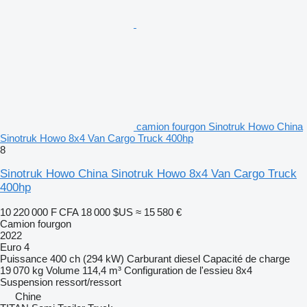
camion fourgon Sinotruk Howo China
Sinotruk Howo 8x4 Van Cargo Truck 400hp
8
Sinotruk Howo China Sinotruk Howo 8x4 Van Cargo Truck
400hp
10 220 000 F CFA
18 000 $US
≈ 15 580 €
Camion fourgon
2022
Euro 4
Puissance
400 ch (294 kW)
Carburant
diesel
Capacité de charge
19 070 kg
Volume
114,4 m³
Configuration de l'essieu
8x4
Suspension
ressort/ressort
Chine