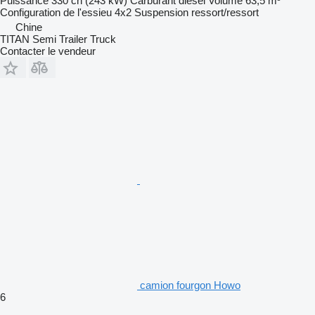
Puissance
330 ch (243 kW)
Carburant
diesel
Volume
63,5 m³
Configuration de l'essieu
4x2
Suspension
ressort/ressort
Chine
TITAN Semi Trailer Truck
Contacter le vendeur
camion fourgon Howo
6