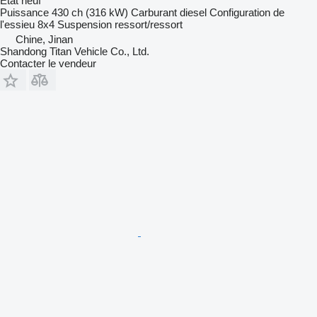
État
neuf
Puissance
430 ch (316 kW)
Carburant
diesel
Configuration de
l'essieu
8x4
Suspension
ressort/ressort
Chine, Jinan
Shandong Titan Vehicle Co., Ltd.
Contacter le vendeur