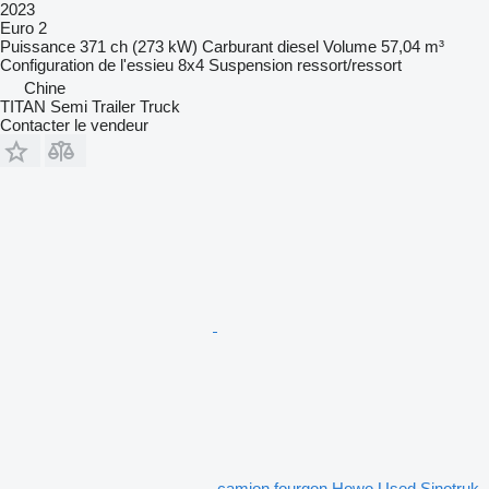
2023
Euro 2
Puissance
371 ch (273 kW)
Carburant
diesel
Volume
57,04 m³
Configuration de l'essieu
8x4
Suspension
ressort/ressort
Chine
TITAN Semi Trailer Truck
Contacter le vendeur
camion fourgon Howo Used Sinotruk