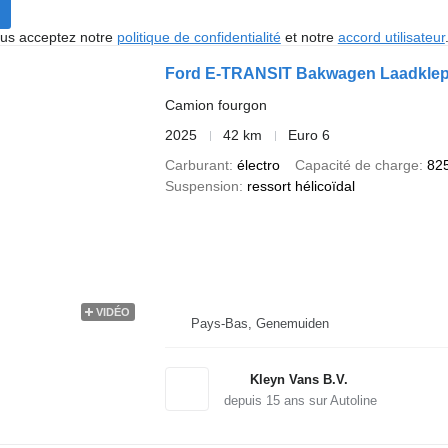
vous acceptez notre
politique de confidentialité
et notre
accord utilisateur
Ford E-TRANSIT Bakwagen Laadklep
Camion fourgon
2025
42 km
Euro 6
Carburant
électro
Capacité de charge
82
Suspension
ressort hélicoïdal
VIDÉO
Pays-Bas, Genemuiden
Kleyn Vans B.V.
depuis
15
ans sur Autoline