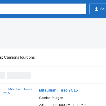
Se 
s:
Camions fourgons
Mitsubishi Fuso 7C15
Camion fourgon
2019
169 000 km
Euro 6