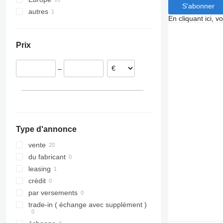
S'abonner
autres
Pays-Bas
En cliquant ici, 
Allemagne
Uruguay
Suède
Prix
République tchèque
Finlande
–
Slovaquie
Pologne
Espagne
Type d'annonce
vente
du fabricant
leasing
crédit
par versements
trade-in ( échange avec supplément )