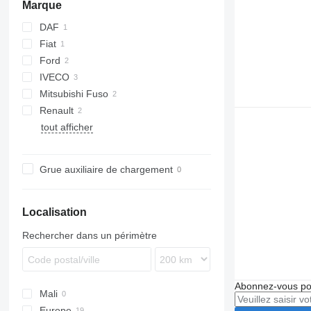
Marque
DAF
Fiat
CF
Ford
Ducato
IVECO
E-Transit
Mitsubishi Fuso
Transit
Daily
eDeliver
Sprinter
Renault
tout afficher
Grue auxiliaire de chargement
Localisation
Rechercher dans un périmètre
Abonnez-vous pou
Mali
Europe