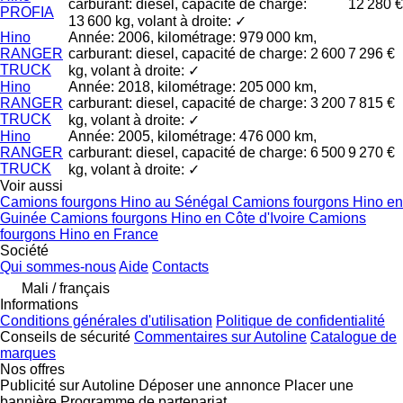
carburant: diesel, capacité de charge:
12 280 €
PROFIA
13 600 kg, volant à droite: ✓
Hino
Année: 2006, kilométrage: 979 000 km,
RANGER
carburant: diesel, capacité de charge: 2 600
7 296 €
TRUCK
kg, volant à droite: ✓
Hino
Année: 2018, kilométrage: 205 000 km,
RANGER
carburant: diesel, capacité de charge: 3 200
7 815 €
TRUCK
kg, volant à droite: ✓
Hino
Année: 2005, kilométrage: 476 000 km,
RANGER
carburant: diesel, capacité de charge: 6 500
9 270 €
TRUCK
kg, volant à droite: ✓
Voir aussi
Camions fourgons Hino au Sénégal
Camions fourgons Hino en
Guinée
Camions fourgons Hino en Côte d'Ivoire
Camions
fourgons Hino en France
Société
Qui sommes-nous
Aide
Contacts
Mali / français
Informations
Conditions générales d'utilisation
Politique de confidentialité
Conseils de sécurité
Commentaires sur Autoline
Catalogue de
marques
Nos offres
Publicité sur Autoline
Déposer une annonce
Placer une
bannière
Programme de partenariat