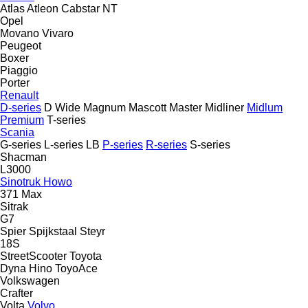
Atlas
Atleon
Cabstar
NT
Opel
Movano
Vivaro
Peugeot
Boxer
Piaggio
Porter
Renault
D-series
D Wide
Magnum
Mascott
Master
Midliner
Midlum
Premium
T-series
Scania
G-series
L-series
LB
P-series
R-series
S-series
Shacman
L3000
Sinotruk Howo
371
Max
Sitrak
G7
Spier
Spijkstaal
Steyr
18S
StreetScooter
Toyota
Dyna
Hino
ToyoAce
Volkswagen
Crafter
Volta
Volvo