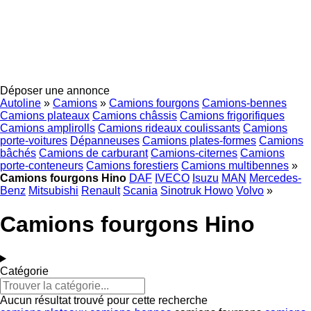
Déposer une annonce
Autoline
»
Camions
»
Camions fourgons
Camions-bennes
Camions plateaux
Camions châssis
Camions frigorifiques
Camions amplirolls
Camions rideaux coulissants
Camions
porte-voitures
Dépanneuses
Camions plates-formes
Camions
bâchés
Camions de carburant
Camions-citernes
Camions
porte-conteneurs
Camions forestiers
Camions multibennes
»
Camions fourgons Hino
DAF
IVECO
Isuzu
MAN
Mercedes-
Benz
Mitsubishi
Renault
Scania
Sinotruk Howo
Volvo
»
Camions fourgons Hino
Catégorie
Aucun résultat trouvé pour cette recherche