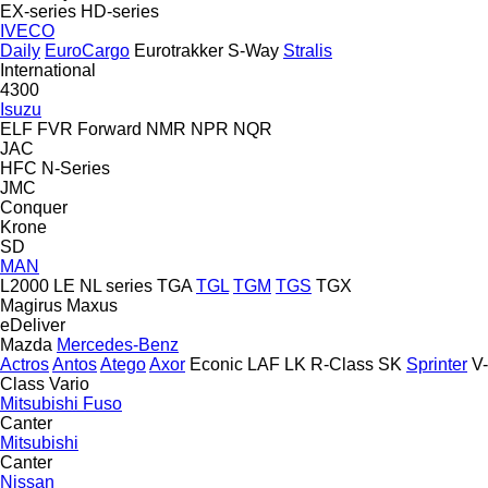
EX-series
HD-series
IVECO
Daily
EuroCargo
Eurotrakker
S-Way
Stralis
International
4300
Isuzu
ELF
FVR
Forward
NMR
NPR
NQR
JAC
HFC
N-Series
JMC
Conquer
Krone
SD
MAN
L2000
LE
NL series
TGA
TGL
TGM
TGS
TGX
Magirus
Maxus
eDeliver
Mazda
Mercedes-Benz
Actros
Antos
Atego
Axor
Econic
LAF
LK
R-Class
SK
Sprinter
V-
Class
Vario
Mitsubishi Fuso
Canter
Mitsubishi
Canter
Nissan