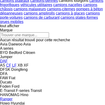
camions plateaux
camions-bennes
camions fourgons
camions
frigorifiques
véhicules utilitaires
camions nacelles
camions
châssis
camions malaxeurs
camions-citernes
pompes à béton
dépanneuses
camions amplirolls
camions à glaces
camions
porte-voitures
camions de carburant
camions plates-formes
grues mobiles
tout afficher
Marque
Aucun résultat trouvé pour cette recherche
Avia Daewoo
Avia
A series
BYD
Bedford
Citroen
Jumper
DAF
AS
CF
LF
XB
XF
DFSK
Dongfeng
DFA
FAW
Fiat
Ducato
Foden
Ford
E-Transit
F-series
Transit
HANOMAG
Hino
Ranger
Howo
Hyundai