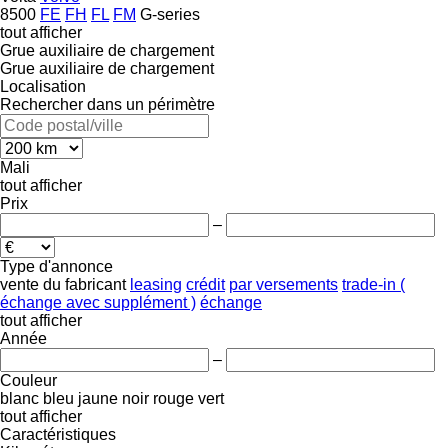
8500
FE
FH
FL
FM
G-series
tout afficher
Grue auxiliaire de chargement
Grue auxiliaire de chargement
Localisation
Rechercher dans un périmètre
Mali
tout afficher
Prix
–
Type d'annonce
vente
du fabricant
leasing
crédit
par versements
trade-in (
échange avec supplément )
échange
tout afficher
Année
–
Couleur
blanc
bleu
jaune
noir
rouge
vert
tout afficher
Caractéristiques