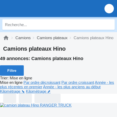
Camions
Camions plateaux
Camions plateaux Hino
Camions plateaux Hino
49 annonces:
Camions plateaux Hino
Filtre
Trier
:
Mise en ligne
Mise en ligne
Par ordre décroissant
Par ordre croissant
Année - les
plus récentes en premier
Année - les plus anciens au début
Kilométrage ⬊
Kilométrage ⬈