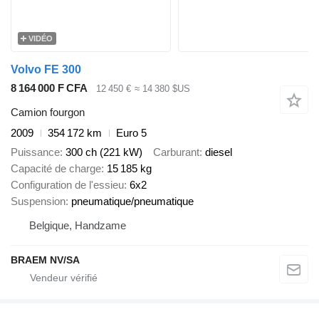
VIDÉO
Volvo FE 300
8 164 000 F CFA
12 450 €
≈ 14 380 $US
Camion fourgon
2009
354 172 km
Euro 5
Puissance
300 ch (221 kW)
Carburant
diesel
Capacité de charge
15 185 kg
Configuration de l'essieu
6x2
Suspension
pneumatique/pneumatique
Belgique, Handzame
BRAEM NV/SA