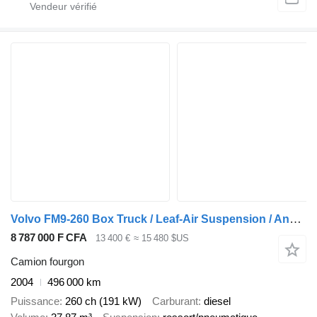
Volvo FM9-260 Box Truck / Leaf-Air Suspension / Analogue Tachograph /
8 787 000 F CFA
13 400 €
≈ 15 480 $US
Camion fourgon
2004
496 000 km
Puissance
260 ch (191 kW)
Carburant
diesel