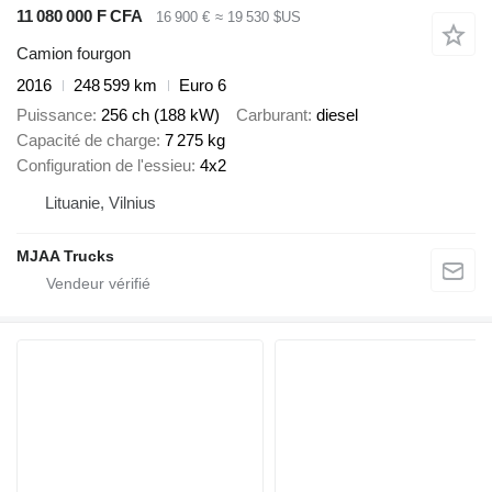
11 080 000 F CFA
16 900 €
≈ 19 530 $US
Camion fourgon
2016
248 599 km
Euro 6
Puissance
256 ch (188 kW)
Carburant
diesel
Capacité de charge
7 275 kg
Configuration de l'essieu
4x2
Lituanie, Vilnius
MJAA Trucks