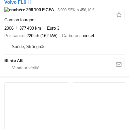
Volvo FL6 H
299 100 F CFA
5 000 SEK
≈ 456,10 €
Camion fourgon
2006
377 499 km
Euro 3
Puissance
220 ch (162 kW)
Carburant
diesel
Suède, Strängnäs
Blinto AB