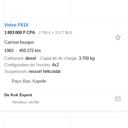
Volvo F610
1 803 000 F CFA
2 750 €
≈ 3 177 $US
Camion fourgon
1983
455 272 km
Carburant
diesel
Capacité de charge
3 700 kg
Configuration de l'essieu
4x2
Suspension
ressort hélicoïdal
Pays-Bas, Kapelle
De Kok Export