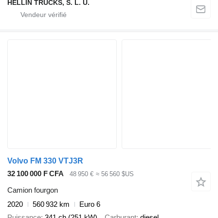
HELLÍN TRUCKS, S. L. U.
Volvo FM 330 VTJ3R
32 100 000 F CFA
48 950 €
≈ 56 560 $US
Camion fourgon
2020
560 932 km
Euro 6
Puissance
341 ch (251 kW)
Carburant
diesel