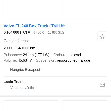
Volvo FL 240 Box Truck / Tail Lift
6 164 000 F CFA
9 400 €
≈ 10 860 $US
Camion fourgon
2009
540 000 km
Puissance
241 ch (177 kW)
Carburant
diesel
Volume
45,63 m³
Suspension
ressort/pneumatique
Hongrie, Budapest
Laslo Truck