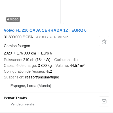
VIDÉO
Volvo FL 210 CAJA CERRADA 12T EURO 6
31 800 000 F CFA
48 500 €
≈ 56 040 $US
Camion fourgon
2020
176 000 km
Euro 6
Puissance
210 ch (154 kW)
Carburant
diesel
Capacité de charge
3 800 kg
Volume
44,57 m³
Configuration de l'essieu
4x2
Suspension
ressort/pneumatique
Espagne, Lorca (Murcia)
Pemar Trucks