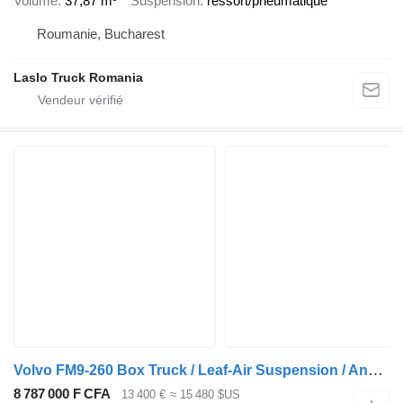
Volume
37,87 m³
Suspension
ressort/pneumatique
Roumanie, Bucharest
Laslo Truck Romania
Volvo FM9-260 Box Truck / Leaf-Air Suspension / Analogue Tachograph /
8 787 000 F CFA
13 400 €
≈ 15 480 $US