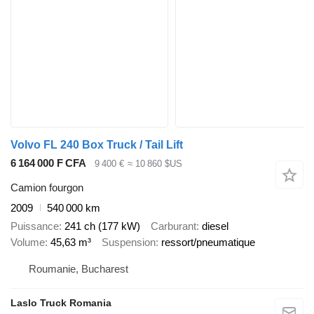
Volvo FL 240 Box Truck / Tail Lift
6 164 000 F CFA
9 400 €
≈ 10 860 $US
Camion fourgon
2009
540 000 km
Puissance
241 ch (177 kW)
Carburant
diesel
Volume
45,63 m³
Suspension
ressort/pneumatique
Roumanie, Bucharest
Laslo Truck Romania