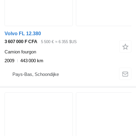
Volvo FL 12.380
3 607 000 F CFA
5 500 €
≈ 6 355 $US
Camion fourgon
2009
443 000 km
Pays-Bas, Schoondijke