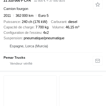
21 310 000 F CFA
32 500 €
≈ 37 550 $US
Camion fourgon
2011
362 000 km
Euro 5
Puissance
240 ch (176 kW)
Carburant
diesel
Capacité de charge
7 700 kg
Volume
46,15 m³
Configuration de l'essieu
4x2
Suspension
pneumatique/pneumatique
Espagne, Lorca (Murcia)
Pemar Trucks