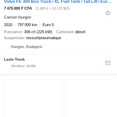
Volvo FE 300 Box Truck / XL Fuel Tank / Tail Lift / Euro 5
7 475 000 F CFA
11 400 €
≈ 13 170 $US
Camion fourgon
2010
797 000 km
Euro 5
Puissance
306 ch (225 kW)
Carburant
diesel
Suspension
ressort/pneumatique
Hongrie, Budapest
Laslo Truck