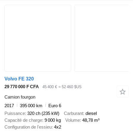
Volvo FE 320
29 770 000 F CFA
45 400 €
≈ 52 460 $US
Camion fourgon
2017
395 000 km
Euro 6
Puissance
320 ch (235 kW)
Carburant
diesel
Capacité de charge
9 000 kg
Volume
48,78 m³
Configuration de l'essieu
4x2