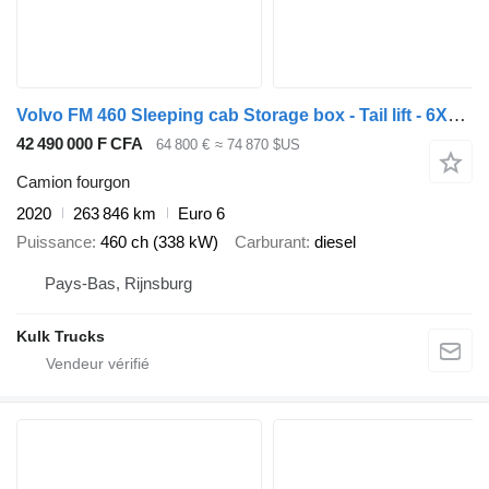
Volvo FM 460 Sleeping cab Storage box - Tail lift - 6X2/4 - Fully air
42 490 000 F CFA
64 800 €
≈ 74 870 $US
Camion fourgon
2020
263 846 km
Euro 6
Puissance
460 ch (338 kW)
Carburant
diesel
Pays-Bas, Rijnsburg
Kulk Trucks