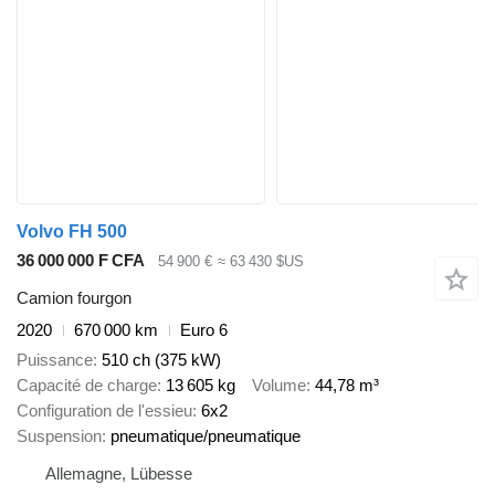
Volvo FH 500
36 000 000 F CFA
54 900 €
≈ 63 430 $US
Camion fourgon
2020
670 000 km
Euro 6
Puissance
510 ch (375 kW)
Capacité de charge
13 605 kg
Volume
44,78 m³
Configuration de l'essieu
6x2
Suspension
pneumatique/pneumatique
Allemagne, Lübesse