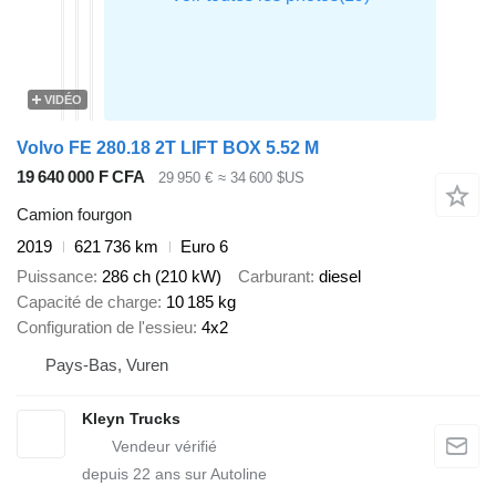
VIDÉO
Volvo FE 280.18 2T LIFT BOX 5.52 M
19 640 000 F CFA
29 950 €
≈ 34 600 $US
Camion fourgon
2019
621 736 km
Euro 6
Puissance
286 ch (210 kW)
Carburant
diesel
Capacité de charge
10 185 kg
Configuration de l'essieu
4x2
Pays-Bas, Vuren
Kleyn Trucks
depuis
22
ans sur Autoline