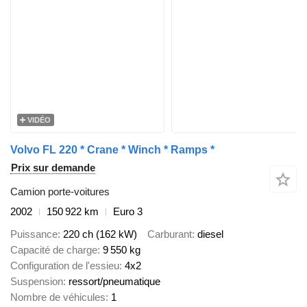
VIDÉO
Volvo FL 220 * Crane * Winch * Ramps *
Prix sur demande
Camion porte-voitures
2002
150 922 km
Euro 3
Puissance
220 ch (162 kW)
Carburant
diesel
Capacité de charge
9 550 kg
Configuration de l'essieu
4x2
Suspension
ressort/pneumatique
Nombre de véhicules
1