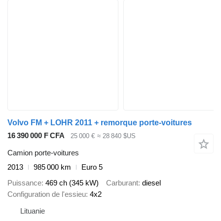
Volvo FM + LOHR 2011 + remorque porte-voitures
16 390 000 F CFA
25 000 €
≈ 28 840 $US
Camion porte-voitures
2013
985 000 km
Euro 5
Puissance
469 ch (345 kW)
Carburant
diesel
Configuration de l'essieu
4x2
Lituanie