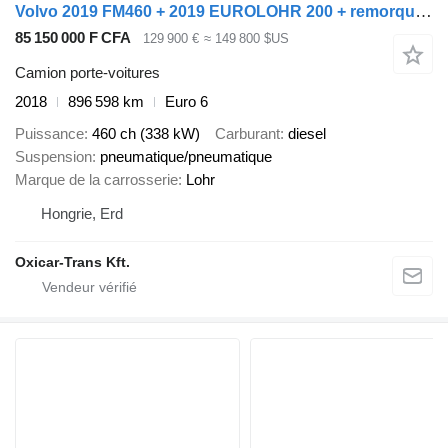
Volvo 2019 FM460 + 2019 EUROLOHR 200 + remorque porte-voitures
85 150 000 F CFA
129 900 €
≈ 149 800 $US
Camion porte-voitures
2018
896 598 km
Euro 6
Puissance
460 ch (338 kW)
Carburant
diesel
Suspension
pneumatique/pneumatique
Marque de la carrosserie
Lohr
Hongrie, Erd
Oxicar-Trans Kft.