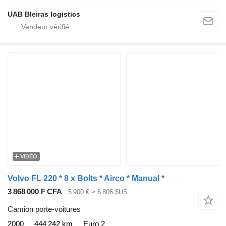
UAB Bleiras logistics
VIDÉO
Volvo FL 220 * 8 x Bolts * Airco * Manual *
3 868 000 F CFA
5 900 €
≈ 6 806 $US
Camion porte-voitures
2000
444 242 km
Euro 2