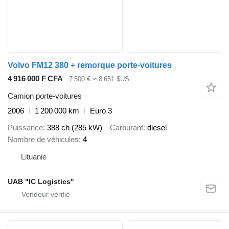
Volvo FM12 380 + remorque porte-voitures
4 916 000 F CFA
7 500 €
≈ 8 651 $US
Camion porte-voitures
2006
1 200 000 km
Euro 3
Puissance
388 ch (285 kW)
Carburant
diesel
Nombre de véhicules
4
Lituanie
UAB "IC Logistics"