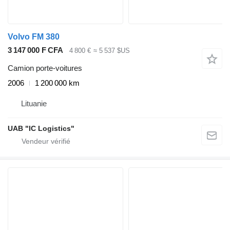
Volvo FM 380
3 147 000 F CFA
4 800 €
≈ 5 537 $US
Camion porte-voitures
2006
1 200 000 km
Lituanie
UAB "IC Logistics"