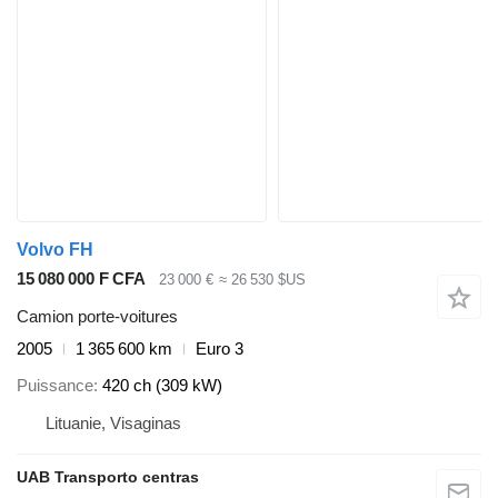
Volvo FH
15 080 000 F CFA
23 000 €
≈ 26 530 $US
Camion porte-voitures
2005
1 365 600 km
Euro 3
Puissance
420 ch (309 kW)
Lituanie, Visaginas
UAB Transporto centras