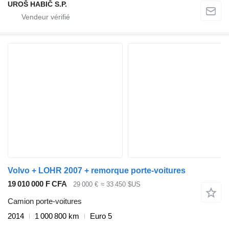
UROŠ HABIČ S.P.
Volvo + LOHR 2007 + remorque porte-voitures
19 010 000 F CFA
29 000 €
≈ 33 450 $US
Camion porte-voitures
2014
1 000 800 km
Euro 5