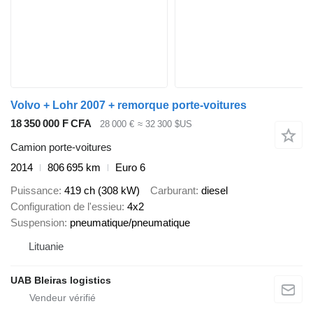
Volvo + Lohr 2007 + remorque porte-voitures
18 350 000 F CFA
28 000 €
≈ 32 300 $US
Camion porte-voitures
2014
806 695 km
Euro 6
Puissance
419 ch (308 kW)
Carburant
diesel
Configuration de l'essieu
4x2
Suspension
pneumatique/pneumatique
Lituanie
UAB Bleiras logistics