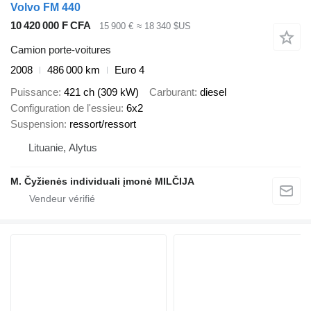
Volvo FM 440
10 420 000 F CFA
15 900 €
≈ 18 340 $US
Camion porte-voitures
2008
486 000 km
Euro 4
Puissance
421 ch (309 kW)
Carburant
diesel
Configuration de l'essieu
6x2
Suspension
ressort/ressort
Lituanie, Alytus
M. Čyžienės individuali įmonė MILČIJA