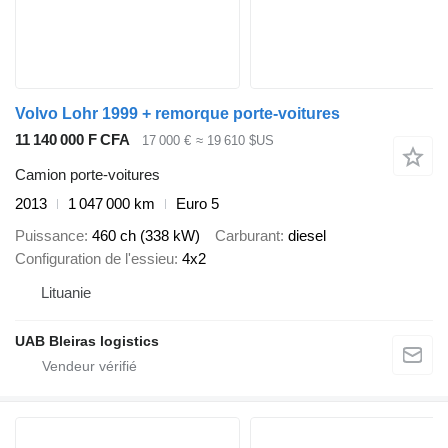
Volvo Lohr 1999 + remorque porte-voitures
11 140 000 F CFA
17 000 €
≈ 19 610 $US
Camion porte-voitures
2013
1 047 000 km
Euro 5
Puissance
460 ch (338 kW)
Carburant
diesel
Configuration de l'essieu
4x2
Lituanie
UAB Bleiras logistics