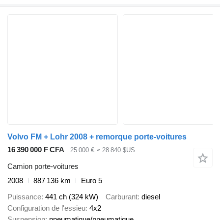
Volvo FM + Lohr 2008 + remorque porte-voitures
16 390 000 F CFA
25 000 €
≈ 28 840 $US
Camion porte-voitures
2008
887 136 km
Euro 5
Puissance
441 ch (324 kW)
Carburant
diesel
Configuration de l'essieu
4x2
Suspension
pneumatique/pneumatique