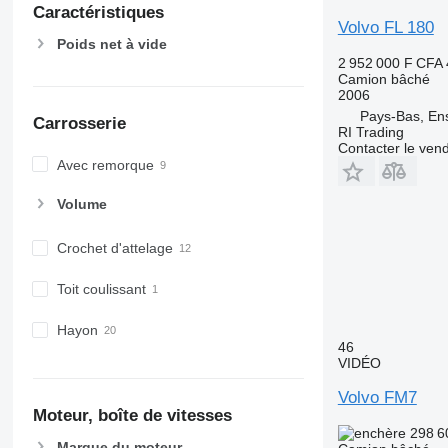
Caractéristiques
Volvo FL 180
Poids net à vide
2 952 000 F CFA
Camion bâché
2006
Pays-Bas, En
Carrosserie
RI Trading
Contacter le ven
Avec remorque
Volume
Crochet d'attelage
Toit coulissant
Hayon
46
VIDÉO
Volvo FM7
Moteur, boîte de vitesses
298 6
Marque du moteur