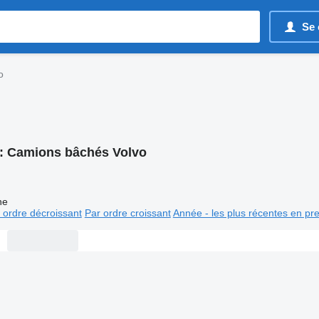
Se 
o
:
Camions bâchés Volvo
ne
 ordre décroissant
Par ordre croissant
Année - les plus récentes en pr