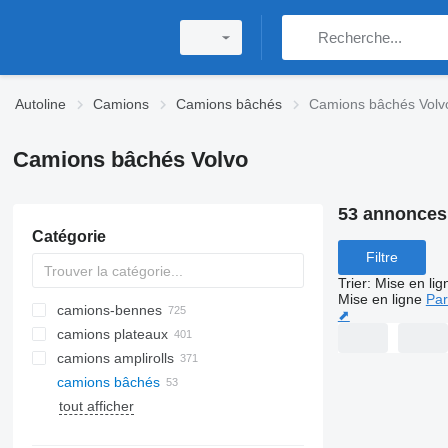
Autoline
Camions
Camions bâchés
Camions bâchés Volv
Camions bâchés Volvo
53 annonces
Catégorie
Filtre
Trier
:
Mise en lig
Mise en ligne
Par
camions-bennes
⬈
camions plateaux
camions amplirolls
camions bâchés
tout afficher