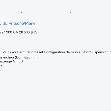
0 BL Pritsche/Plane
A
24 900 €
≈ 28 600 $US
h (210 kW)
Carburant
diesel
Configuration de l'essieu
4x2
Suspension
uskirchen (Dom-Esch)
ahrzeuge GmbH
deur