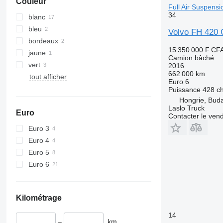
Couleur
Full Air Suspensi
34
blanc
bleu
Volvo FH 420 C
bordeaux
15 350 000 F CF
jaune
Camion bâché
vert
2016
662 000 km
tout afficher
Euro 6
Puissance
428 c
Hongrie, Bud
Laslo Truck
Euro
Contacter le ven
Euro 3
Euro 4
Euro 5
Euro 6
Kilométrage
14
–
km