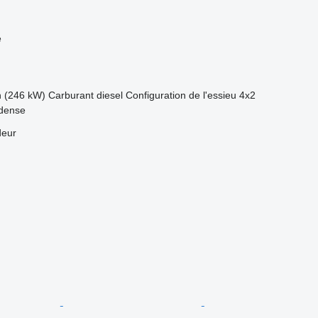
e
h (246 kW)
Carburant
diesel
Configuration de l'essieu
4x2
dense
deur