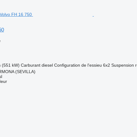
50
e
h (551 kW)
Carburant
diesel
Configuration de l'essieu
6x2
Suspension
RMONA (SEVILLA)
l
deur