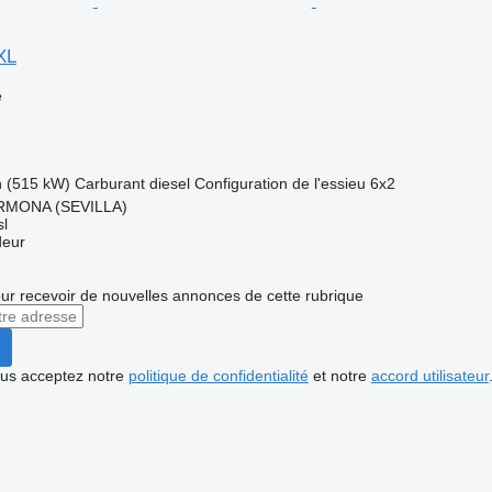
XL
e
h (515 kW)
Carburant
diesel
Configuration de l'essieu
6x2
RMONA (SEVILLA)
l
deur
r recevoir de nouvelles annonces de cette rubrique
vous acceptez notre
politique de confidentialité
et notre
accord utilisateur