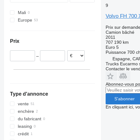
Vario
FH 540
FM 460
9
Mali
Volvo FH 700 
Europe
Prix sur demand
Espagne
Camion bâché
Allemagne
2011
Prix
707 190 km
Pologne
Euro 5
Belgique
Puissance
700 c
–
Lituanie
Espagne, CA
Trucks Eucarmo s
République tchèque
Contacter le ven
Hongrie
Pays-Bas
Abonnez-vous pou
tout afficher
Type d'annonce
S'abonner
vente
En cliquant ici, 
enchère
du fabricant
leasing
crédit