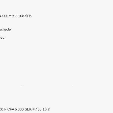
4 500 €
≈ 5 168 $US
schede
deur
00 F CFA
5 000 SEK
≈ 455,10 €