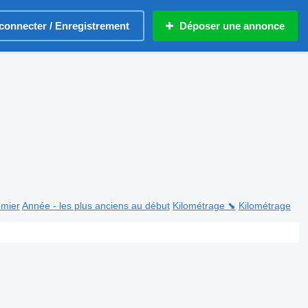
connecter / Enregistrement
Déposer une annonce
emier
Année - les plus anciens au début
Kilométrage ⬊
Kilométrage