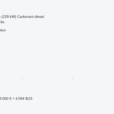
h (228 kW)
Carburant
diesel
rås
deur
4 000 €
≈ 4 594 $US