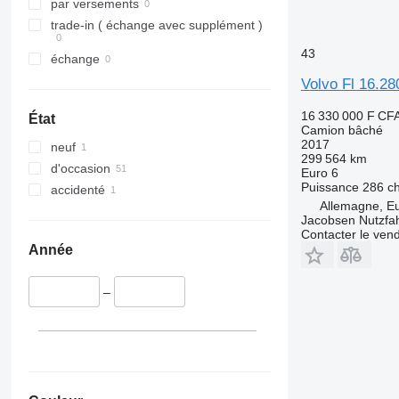
par versements
trade-in ( échange avec supplément )
43
échange
Volvo Fl 16.28
16 330 000 F CF
État
Camion bâché
2017
neuf
299 564 km
d'occasion
Euro 6
Puissance
286 c
accidenté
Allemagne, E
Jacobsen Nutzf
Contacter le ven
Année
–