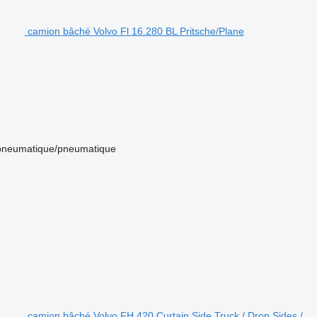
camion bâché Volvo Fl 16.280 BL Pritsche/Plane
pneumatique/pneumatique
camion bâché Volvo FH 420 Curtain Side Truck / Drop Sides /