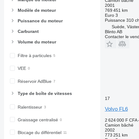
Camion bâché
2001
769 451 km
Modèle de moteur
Euro 3
Puissance
310 c
Puissance du moteur
Suède, Väste
Carburant
Blinto AB
Contacter le ven
Volume du moteur
Filtre à particules
VEE
Réservoir AdBlue
Type de boîte de vitesses
17
Ralentisseur
Volvo FL6
Graissage centralisé
2 624 000 F CFA
Camion bâché
2002
Blocage du différentiel
773 251 km