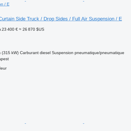
on / E
urtain Side Truck / Drop Sides / Full Air Suspension / E
A
23 400 €
≈ 26 870 $US
h (315 kW)
Carburant
diesel
Suspension
pneumatique/pneumatique
apest
deur