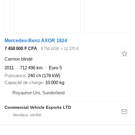
Mercedes-Benz AXOR 1824
7 458 000 F CFA
9 750 £GB
≈ 11 370 €
Camion blindé
2011
712 496 km
Euro 5
Puissance
240 ch (176 kW)
Capacité de charge
10 000 kg
Royaume-Uni, Sunderland
Commercial Vehicle Exports LTD