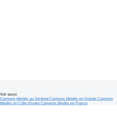
Nous avons lancé une application mobile
Autoline. Découvrez tous les avantages.
Voir aussi
Camions blindés au Sénégal
Camions blindés en Guinée
Camions
blindés en Côte d'Ivoire
Camions blindés en France