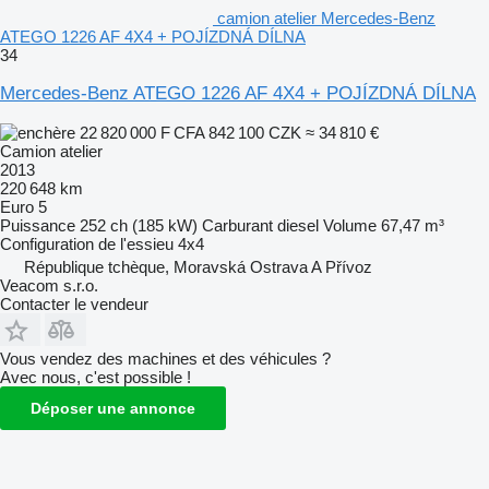
camion atelier Mercedes-Benz
ATEGO 1226 AF 4X4 + POJÍZDNÁ DÍLNA
34
Mercedes-Benz ATEGO 1226 AF 4X4 + POJÍZDNÁ DÍLNA
22 820 000 F CFA
842 100 CZK
≈ 34 810 €
Camion atelier
2013
220 648 km
Euro 5
Puissance
252 ch (185 kW)
Carburant
diesel
Volume
67,47 m³
Configuration de l'essieu
4x4
République tchèque, Moravská Ostrava A Přívoz
Veacom s.r.o.
Contacter le vendeur
Vous vendez des machines et des véhicules ?
Avec nous, c'est possible !
Déposer une annonce