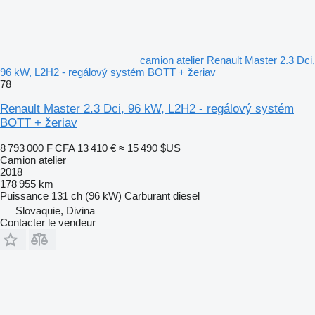
camion atelier Renault Master 2.3 Dci,
96 kW, L2H2 - regálový systém BOTT + žeriav
78
Renault Master 2.3 Dci, 96 kW, L2H2 - regálový systém
BOTT + žeriav
8 793 000 F CFA
13 410 €
≈ 15 490 $US
Camion atelier
2018
178 955 km
Puissance
131 ch (96 kW)
Carburant
diesel
Slovaquie, Divina
Contacter le vendeur