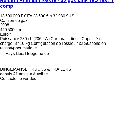
Renault Premium 280.19 4x2 gas tank 19.2 m3 / 1
comp
18 690 000 F CFA
28 500 €
≈ 32 930 $US
Camion de gaz
2008
440 500 km
Euro 4
Puissance
280 ch (206 kW)
Carburant
diesel
Capacité de
charge
8 410 kg
Configuration de l'essieu
4x2
Suspension
ressort/pneumatique
Pays-Bas, Hoogerheide
DINGEMANSE TRUCKS & TRAILERS
depuis
21
ans sur Autoline
Contacter le vendeur