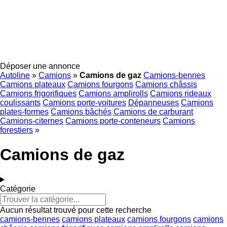
Déposer une annonce
Autoline
»
Camions
»
Camions de gaz
Camions-bennes
Camions plateaux
Camions fourgons
Camions châssis
Camions frigorifiques
Camions amplirolls
Camions rideaux
coulissants
Camions porte-voitures
Dépanneuses
Camions
plates-formes
Camions bâchés
Camions de carburant
Camions-citernes
Camions porte-conteneurs
Camions
forestiers
»
Camions de gaz
Catégorie
Aucun résultat trouvé pour cette recherche
camions-bennes
camions plateaux
camions fourgons
camions