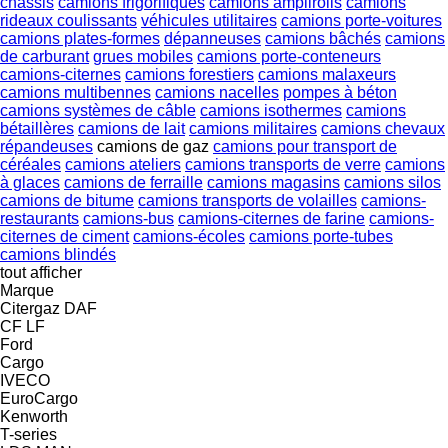
châssis
camions frigorifiques
camions amplirolls
camions
rideaux coulissants
véhicules utilitaires
camions porte-voitures
camions plates-formes
dépanneuses
camions bâchés
camions
de carburant
grues mobiles
camions porte-conteneurs
camions-citernes
camions forestiers
camions malaxeurs
camions multibennes
camions nacelles
pompes à béton
camions systèmes de câble
camions isothermes
camions
bétaillères
camions de lait
camions militaires
camions chevaux
répandeuses
camions de gaz
camions pour transport de
céréales
camions ateliers
camions transports de verre
camions
à glaces
camions de ferraille
camions magasins
camions silos
camions de bitume
camions transports de volailles
camions-
restaurants
camions-bus
camions-citernes de farine
camions-
citernes de ciment
camions-écoles
camions porte-tubes
camions blindés
tout afficher
Marque
Citergaz
DAF
CF
LF
Ford
Cargo
IVECO
EuroCargo
Kenworth
T-series