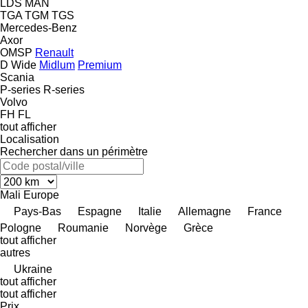
LDS
MAN
TGA
TGM
TGS
Mercedes-Benz
Axor
OMSP
Renault
D Wide
Midlum
Premium
Scania
P-series
R-series
Volvo
FH
FL
tout afficher
Localisation
Rechercher dans un périmètre
Mali
Europe
Pays-Bas
Espagne
Italie
Allemagne
France
Pologne
Roumanie
Norvège
Grèce
tout afficher
autres
Ukraine
tout afficher
tout afficher
Prix