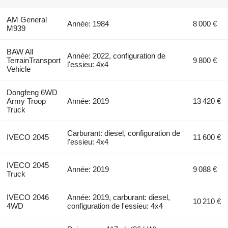
AM General
Année: 1984
8 000 €
M939
BAW All
Année: 2022, configuration de
TerrainTransport
9 800 €
l'essieu: 4x4
Vehicle
Dongfeng 6WD
Army Troop
Année: 2019
13 420 €
Truck
Carburant: diesel, configuration de
IVECO 2045
11 600 €
l'essieu: 4x4
IVECO 2045
Année: 2019
9 088 €
Truck
IVECO 2046
Année: 2019, carburant: diesel,
10 210 €
4WD
configuration de l'essieu: 4x4