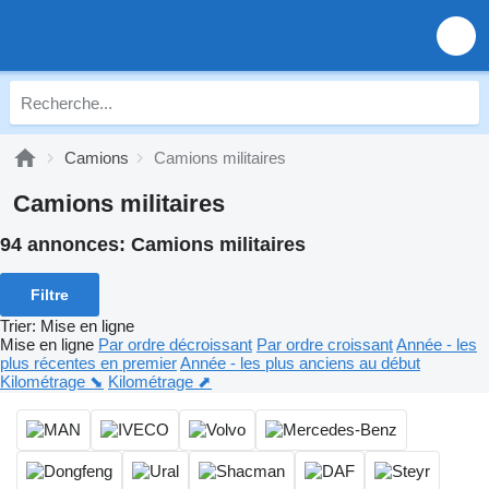
Camions
Camions militaires
Camions militaires
94 annonces:
Camions militaires
Filtre
Trier
:
Mise en ligne
Mise en ligne
Par ordre décroissant
Par ordre croissant
Année - les
plus récentes en premier
Année - les plus anciens au début
Kilométrage ⬊
Kilométrage ⬈