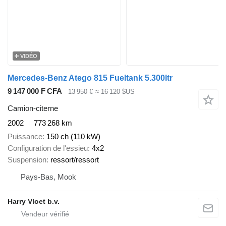
VIDÉO
Mercedes-Benz Atego 815 Fueltank 5.300ltr
9 147 000 F CFA
13 950 €
≈ 16 120 $US
Camion-citerne
2002
773 268 km
Puissance
150 ch (110 kW)
Configuration de l'essieu
4x2
Suspension
ressort/ressort
Pays-Bas, Mook
Harry Vloet b.v.