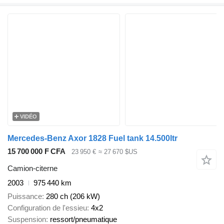
VIDÉO
Mercedes-Benz Axor 1828 Fuel tank 14.500ltr
15 700 000 F CFA
23 950 €
≈ 27 670 $US
Camion-citerne
2003
975 440 km
Puissance
280 ch (206 kW)
Configuration de l'essieu
4x2
Suspension
ressort/pneumatique