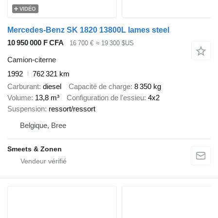
VIDÉO
Mercedes-Benz SK 1820 13800L lames steel
10 950 000 F CFA
16 700 €
≈ 19 300 $US
Camion-citerne
1992
762 321 km
Carburant
diesel
Capacité de charge
8 350 kg
Volume
13,8 m³
Configuration de l'essieu
4x2
Suspension
ressort/ressort
Belgique, Bree
Smeets & Zonen