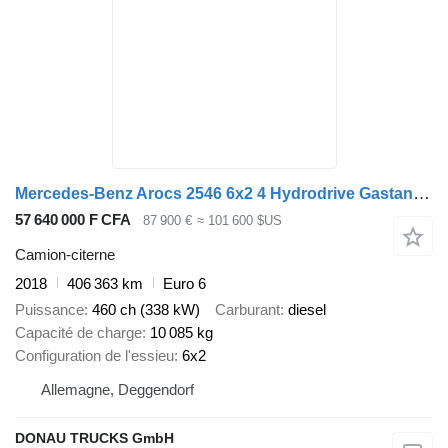
Mercedes-Benz Arocs 2546 6x2 4 Hydrodrive Gastank Gofa 10540kg
57 640 000 F CFA
87 900 €
≈ 101 600 $US
Camion-citerne
2018
406 363 km
Euro 6
Puissance
460 ch (338 kW)
Carburant
diesel
Capacité de charge
10 085 kg
Configuration de l'essieu
6x2
Allemagne, Deggendorf
DONAU TRUCKS GmbH