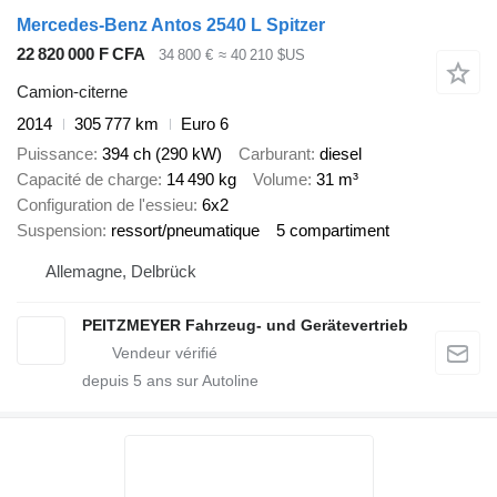
Mercedes-Benz Antos 2540 L Spitzer
22 820 000 F CFA
34 800 €
≈ 40 210 $US
Camion-citerne
2014
305 777 km
Euro 6
Puissance
394 ch (290 kW)
Carburant
diesel
Capacité de charge
14 490 kg
Volume
31 m³
Configuration de l'essieu
6x2
Suspension
ressort/pneumatique
5 compartiment
Allemagne, Delbrück
PEITZMEYER Fahrzeug- und Gerätevertrieb
depuis
5
ans sur Autoline