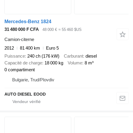
Mercedes-Benz 1824
31 480 000 F CFA
48 000 €
≈ 55 460 $US
Camion-citerne
2012
81 400 km
Euro 5
Puissance
240 ch (176 kW)
Carburant
diesel
Capacité de charge
18 000 kg
Volume
8 m³
0 compartiment
Bulgarie, Trud/Plovdiv
AUTO DIESEL EOOD