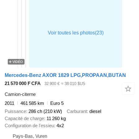
VIDÉO
Mercedes-Benz AXOR 1829 LPG,PROPAAN,BUTAN
21 570 000 F CFA
32 900 €
≈ 38 010 $US
Camion-citerne
2011
461 585 km
Euro 5
Puissance
286 ch (210 kW)
Carburant
diesel
Capacité de charge
11 260 kg
Configuration de l'essieu
4x2
Pays-Bas, Vuren