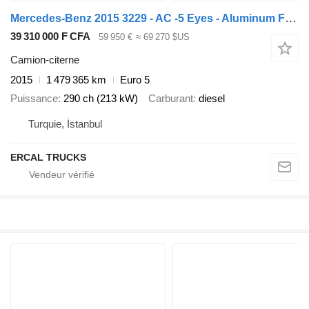
Mercedes-Benz 2015 3229 - AC -5 Eyes - Aluminum Fuel Tanker - ADR
39 310 000 F CFA
59 950 €
≈ 69 270 $US
Camion-citerne
2015
1 479 365 km
Euro 5
Puissance
290 ch (213 kW)
Carburant
diesel
Turquie, İstanbul
ERCAL TRUCKS