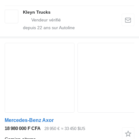
Kleyn Trucks
depuis
22
ans sur Autoline
Mercedes-Benz Axor
18 980 000 F CFA
28 950 €
≈ 33 450 $US