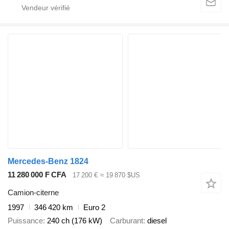
Mercedes-Benz 1824
11 280 000 F CFA
17 200 €
≈ 19 870 $US
Camion-citerne
1997
346 420 km
Euro 2
Puissance
240 ch (176 kW)
Carburant
diesel