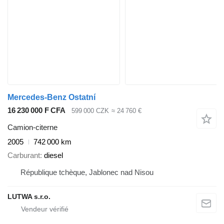
Mercedes-Benz Ostatní
16 230 000 F CFA
599 000 CZK
≈ 24 760 €
Camion-citerne
2005
742 000 km
Carburant
diesel
République tchèque, Jablonec nad Nisou
LUTWA s.r.o.