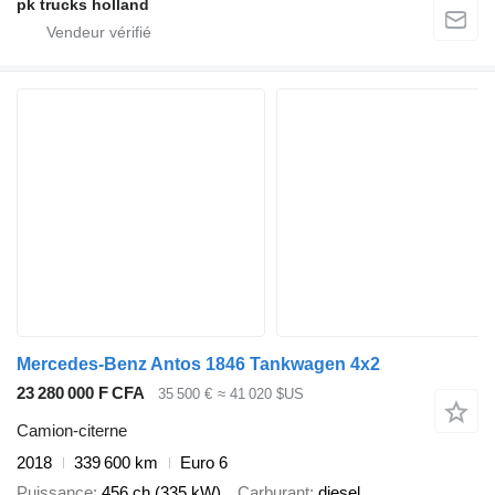
pk trucks holland
Mercedes-Benz Antos 1846 Tankwagen 4x2
23 280 000 F CFA
35 500 €
≈ 41 020 $US
Camion-citerne
2018
339 600 km
Euro 6
Puissance
456 ch (335 kW)
Carburant
diesel