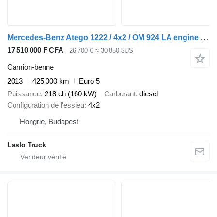
Mercedes-Benz Atego 1222 / 4x2 / OM 924 LA engine / MKG crane
17 510 000 F CFA
26 700 €
≈ 30 850 $US
Camion-benne
2013
425 000 km
Euro 5
Puissance
218 ch (160 kW)
Carburant
diesel
Configuration de l'essieu
4x2
Hongrie, Budapest
Laslo Truck