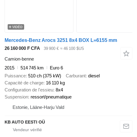
VIDÉO
Mercedes-Benz Arocs 3251 8x4 BOX L=6155 mm
26 160 000 F CFA
39 900 €
≈ 46 100 $US
Camion-benne
2015
514 745 km
Euro 6
Puissance
510 ch (375 kW)
Carburant
diesel
Capacité de charge
16 110 kg
Configuration de l'essieu
8x4
Suspension
ressort/pneumatique
Estonie, Lääne-Harju Vald
KB AUTO EESTI OÜ