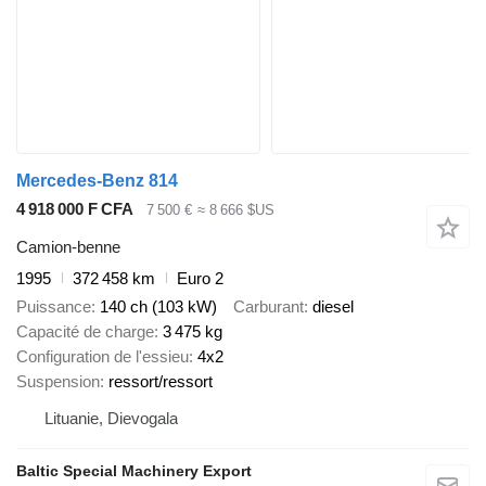
Mercedes-Benz 814
4 918 000 F CFA
7 500 €
≈ 8 666 $US
Camion-benne
1995
372 458 km
Euro 2
Puissance
140 ch (103 kW)
Carburant
diesel
Capacité de charge
3 475 kg
Configuration de l'essieu
4x2
Suspension
ressort/ressort
Lituanie, Dievogala
Baltic Special Machinery Export