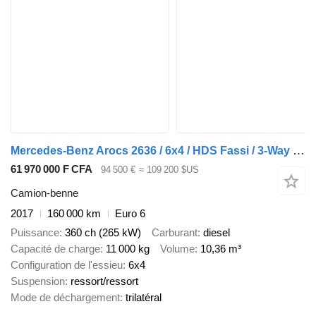
Mercedes-Benz Arocs 2636 / 6x4 / HDS Fassi / 3-Way Tipper / Bortmatic
61 970 000 F CFA
94 500 €
≈ 109 200 $US
Camion-benne
2017
160 000 km
Euro 6
Puissance
360 ch (265 kW)
Carburant
diesel
Capacité de charge
11 000 kg
Volume
10,36 m³
Configuration de l'essieu
6x4
Suspension
ressort/ressort
Mode de déchargement
trilatéral