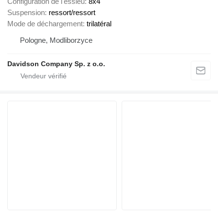
Configuration de l'essieu
8x4
Suspension
ressort/ressort
Mode de déchargement
trilatéral
Pologne, Modliborzyce
Davidson Company Sp. z o.o.