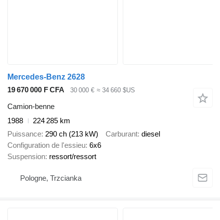
Mercedes-Benz 2628
19 670 000 F CFA
30 000 €
≈ 34 660 $US
Camion-benne
1988
224 285 km
Puissance
290 ch (213 kW)
Carburant
diesel
Configuration de l'essieu
6x6
Suspension
ressort/ressort
Pologne, Trzcianka