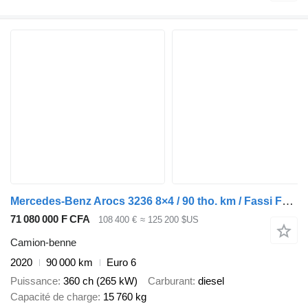
Mercedes-Benz Arocs 3236 8×4 / 90 tho. km / Fassi F155A.0.22 / remote control
71 080 000 F CFA
108 400 €
≈ 125 200 $US
Camion-benne
2020
90 000 km
Euro 6
Puissance
360 ch (265 kW)
Carburant
diesel
Capacité de charge
15 760 kg