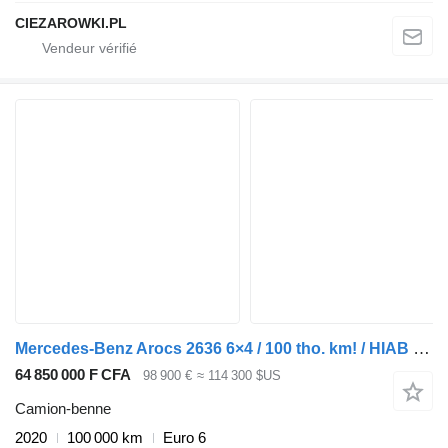
CIEZAROWKI.PL
Mercedes-Benz Arocs 2636 6×4 / 100 tho. km! / HIAB crane / rotator / 3-way tip
64 850 000 F CFA
98 900 €
≈ 114 300 $US
Camion-benne
2020
100 000 km
Euro 6