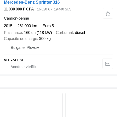
Mercedes-Benz Sprinter 316
11 030 000 F CFA
16 820 €
≈ 19 440 $US
Camion-benne
2015
261 000 km
Euro 5
Puissance
160 ch (118 kW)
Carburant
diesel
Capacité de charge
900 kg
Bulgarie, Plovdiv
VIT -74 Ltd.