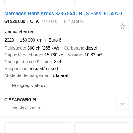
Mercedes-Benz Arocs 3236 8x4 / HDS Fassi F155A.0.22 / remote control / 3 units
64 920 000 F CFA
99 000 €
≈ 114 400 $US
Camion-benne
2020
160 000 km
Euro 6
Puissance
360 ch (265 kW)
Carburant
diesel
Capacité de charge
15 760 kg
Volume
10,63 m³
Configuration de l'essieu
8x4
Suspension
ressort/ressort
Mode de déchargement
bilatéral
Pologne, Krakow
CIEZAROWKI.PL