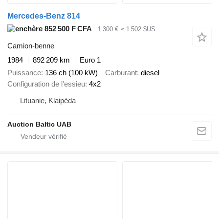
Mercedes-Benz 814
852 500 F CFA
1 300 €
≈ 1 502 $US
Camion-benne
1984
892 209 km
Euro 1
Puissance
136 ch (100 kW)
Carburant
diesel
Configuration de l'essieu
4x2
Lituanie, Klaipėda
Auction Baltic UAB