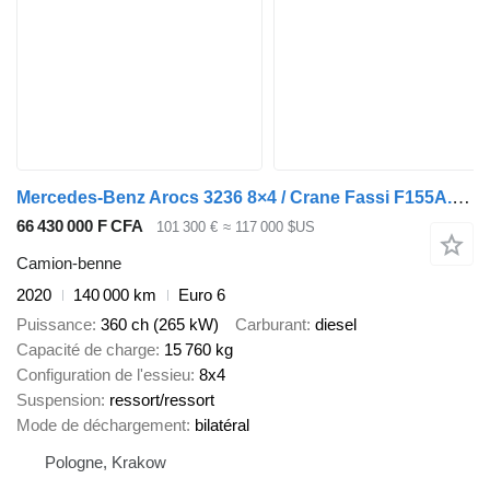
Mercedes-Benz Arocs 3236 8×4 / Crane Fassi F155A.0.22 / remote control / 2-way
66 430 000 F CFA
101 300 €
≈ 117 000 $US
Camion-benne
2020
140 000 km
Euro 6
Puissance
360 ch (265 kW)
Carburant
diesel
Capacité de charge
15 760 kg
Configuration de l'essieu
8x4
Suspension
ressort/ressort
Mode de déchargement
bilatéral
Pologne, Krakow