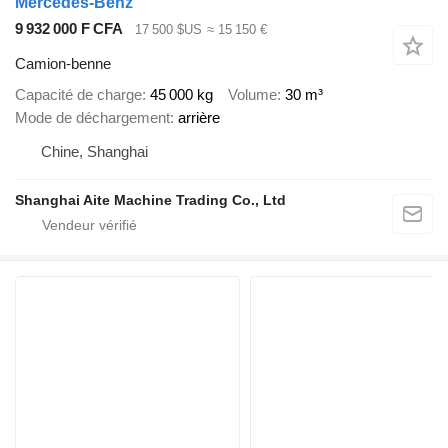
Mercedes-Benz
9 932 000 F CFA
17 500 $US
≈ 15 150 €
Camion-benne
Capacité de charge
45 000 kg
Volume
30 m³
Mode de déchargement
arrière
Chine, Shanghai
Shanghai Aite Machine Trading Co., Ltd