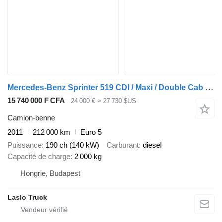
Mercedes-Benz Sprinter 519 CDI / Maxi / Double Cab / Meiller / Euro 5
15 740 000 F CFA
24 000 €
≈ 27 730 $US
Camion-benne
2011
212 000 km
Euro 5
Puissance
190 ch (140 kW)
Carburant
diesel
Capacité de charge
2 000 kg
Hongrie, Budapest
Laslo Truck