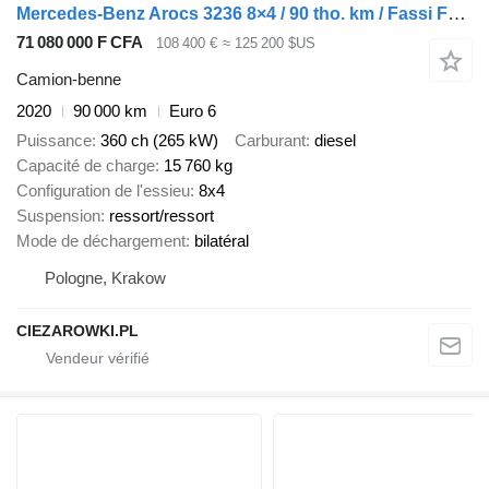
Mercedes-Benz Arocs 3236 8×4 / 90 tho. km / Fassi F155A.0.22 / remote control
71 080 000 F CFA
108 400 €
≈ 125 200 $US
Camion-benne
2020
90 000 km
Euro 6
Puissance
360 ch (265 kW)
Carburant
diesel
Capacité de charge
15 760 kg
Configuration de l'essieu
8x4
Suspension
ressort/ressort
Mode de déchargement
bilatéral
Pologne, Krakow
CIEZAROWKI.PL